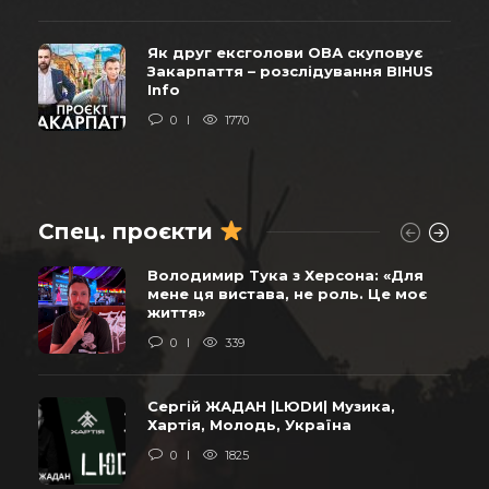
Як друг ексголови ОВА скуповує
Закарпаття – розслідування BIHUS
Info
0
1770
Спец. проєкти
Володимир Тука з Херсона: «Для
мене ця вистава, не роль. Це моє
життя»
0
339
Сергій ЖАДАН |LЮDИ| Музика,
Хартія, Молодь, Україна
0
1825