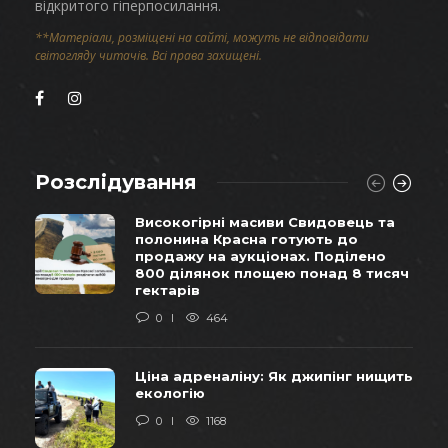
відкритого гіперпосилання.
**Матеріали, розміщені на сайті, можуть не відповідати
світогляду читачів. Всі права захищені.
Розслідування
Високогірні масиви Свидовець та
полонина Красна готують до
продажу на аукціонах. Поділено
800 ділянок площею понад 8 тисяч
гектарів
0
464
Ціна адреналіну: Як джипінг нищить
екологію
0
1168