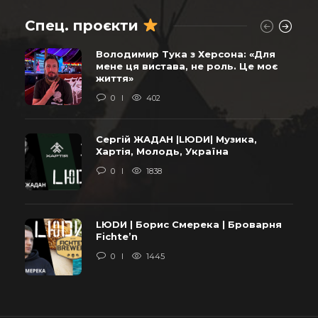
Спец. проєкти
Володимир Тука з Херсона: «Для
мене ця вистава, не роль. Це моє
життя»
0
402
Сергій ЖАДАН |LЮDИ| Музика,
Хартія, Молодь, Україна
0
1838
LЮDИ | Борис Смерека | Броварня
Fichte’n
0
1445