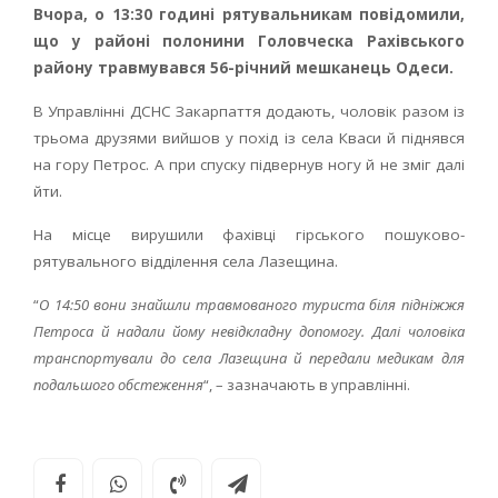
Вчора, о 13:30 годині рятувальникам повідомили,
що у районі полонини Головческа Рахівського
району травмувався 56-річний мешканець Одеси.
В Управлінні ДСНС Закарпаття додають, чоловік разом із
трьома друзями вийшов у похід із села Кваси й піднявся
на гору Петрос. А при спуску підвернув ногу й не зміг далі
йти.
На місце вирушили фахівці гірського пошуково-
рятувального відділення села Лазещина.
“
О 14:50 вони знайшли травмованого туриста біля підніжжя
Петроса й надали йому невідкладну допомогу. Далі чоловіка
транспортували до села Лазещина й передали медикам для
подальшого обстеження
“, – зазначають в управлінні.