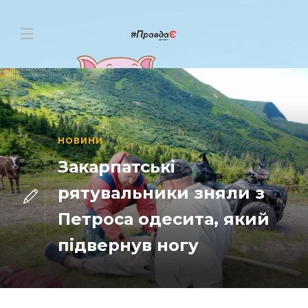
НОВИНИ
Закарпатські
рятувальники зняли з
Петроса одесита, який
підвернув ногу