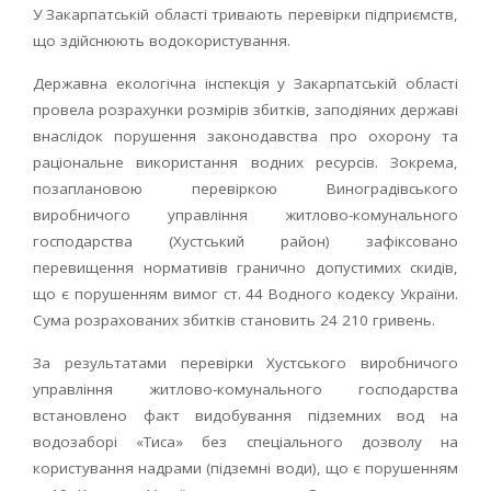
У Закарпатській області тривають перевірки підприємств,
що здійснюють водокористування.
Державна екологічна інспекція у Закарпатській області
провела розрахунки розмірів збитків, заподіяних державі
внаслідок порушення законодавства про охорону та
раціональне використання водних ресурсів. Зокрема,
позаплановою перевіркою Виноградівського
виробничого управління житлово-комунального
господарства (Хустський район) зафіксовано
перевищення нормативів гранично допустимих скидів,
що є порушенням вимог ст. 44 Водного кодексу України.
Сума розрахованих збитків становить 24 210 гривень.
За результатами перевірки Хустського виробничого
управління житлово-комунального господарства
встановлено факт видобування підземних вод на
водозаборі «Тиса» без спеціального дозволу на
користування надрами (підземні води), що є порушенням