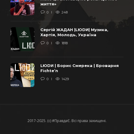
життя»
0
248
Сергій ЖАДАН |LЮDИ| Музика,
Хартія, Молодь, Україна
0
1818
LЮDИ | Борис Смерека | Броварня
Fichte’n
0
1429
2017-2025. (c) #ПравдаЄ. Всі права захищені.