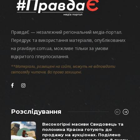
ПравдаЄ — незалежний регіональний медіа-портал.
Передрук та використання матеріалів, опублікованих
на pravdaye.com.ua, можливе тільки за умови
відкритого гіперпосилання.
**Матеріали, розміщені на сайті, можуть не відповідати
світогляду читачів. Всі права захищені.
Розслідування
Високогірні масиви Свидовець та
полонина Красна готують до
продажу на аукціонах. Поділено
800 ділянок площею понад 8 тисяч