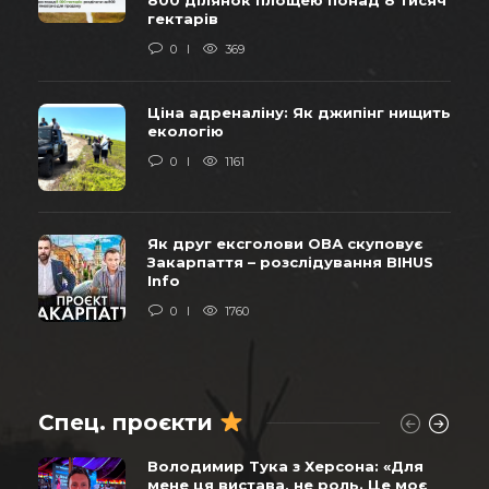
гектарів
0
369
Ціна адреналіну: Як джипінг нищить
екологію
0
1161
Як друг ексголови ОВА скуповує
Закарпаття – розслідування BIHUS
Info
0
1760
Спец. проєкти
Володимир Тука з Херсона: «Для
мене ця вистава, не роль. Це моє