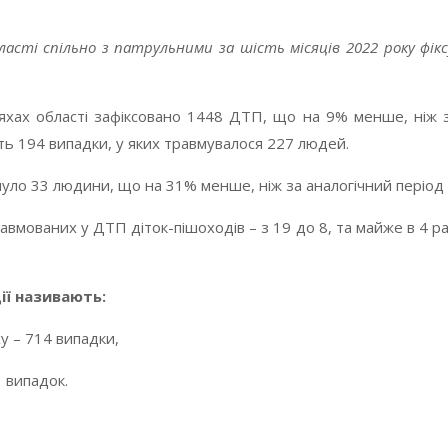
ласті спільно з патрульними за шість місяців 2022 року фі
яхах області зафіксовано 1448 ДТП, що на 9% менше, ніж з
ть 194 випадки, у яких травмувалося 227 людей.
инуло 33 людини, що на 31% менше, ніж за аналогічний період
 травмованих у ДТП діток-пішоходів – з 19 до 8, та майже в 4 
ії називають:
у – 714 випадки,
 випадок.