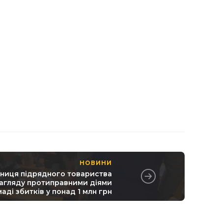
НОВИНИ
ьниця підрядного товариства
нагляду протиправними діями
аді збитків у понад 1 млн грн