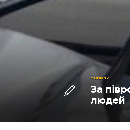
НОВИНИ
За півр
людей