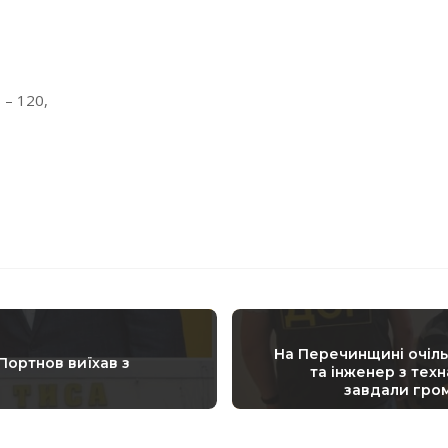
 – 120,
На Перечинщині очіл
Портнов виїхав з
та інженер з тех
завдали гром