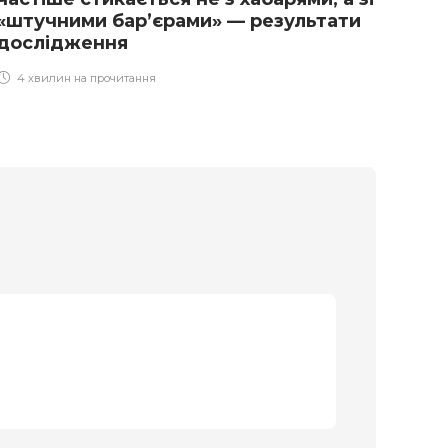
«штучними бар’єрами» — результати
1 х
дослідження
4 хвилин на прочитання