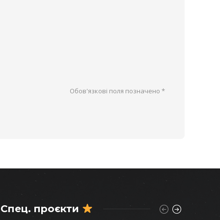
Обов'язкові поля позначено
*
Спец. проєкти