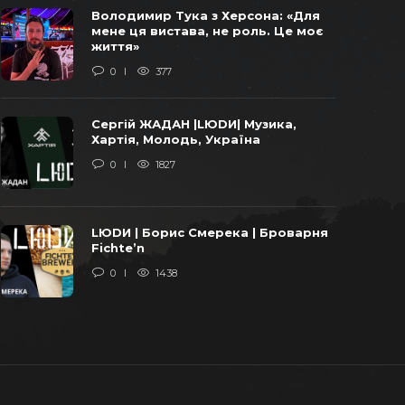
Віктор Балога погоджував
Володимир Тука з Херсона: «Для
продаж останніх українських
мене ця вистава, не роль. Це моє
бомбардувальників у 2011 році –
життя»
СХЕМИ
0
377
0
1750
Сергій ЖАДАН |LЮDИ| Музика,
«Віджати» Карпати: уроки бізнесу
Хартія, Молодь, Україна
від ОПЗЖ та Арахамії
0
1827
0
1631
LЮDИ | Борис Смерека | Броварня
У закарпатській громаді
Fichte’n
добудують школу за європейські
0
1438
кошти та за завищеними цінами на
італійську траву
0
1388