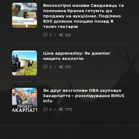
Високогірні масиви Свидовець та
полонина Красна готують до
продажу на аукціонах. Поділено
800 ділянок площею понад 8
тисяч гектарів
0
505
Ціна адреналіну: Як джипінг
нищить екологію
0
1171
Як друг ексголови ОВА скуповує
Закарпаття – розслідування BIHUS
Info
0
1775