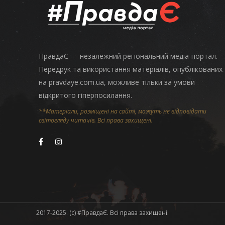
ПравдаЄ — незалежний регіональний медіа-портал.
Передрук та використання матеріалів, опублікованих
на pravdaye.com.ua, можливе тільки за умови
відкритого гіперпосилання.
**Матеріали, розміщені на сайті, можуть не відповідати
світогляду читачів. Всі права захищені.
2017-2025. (c) #ПравдаЄ. Всі права захищені.