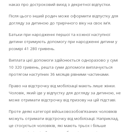
наказ про достроковий вихід з декретної відпустки.
Після цього інший родич може оформити відпустку для
догляду за дитиною до трирічного віку на своє ім’я.
Батьки при народженні першої та кожної наступної
дитини отримують допомогу при народженні дитини у
розмірі 41 280 гривень.
Виплата цієї допомоги здійснюється одноразово у сумі
10 320 гривень, решта суми допомоги виплачується
протягом наступних 36 місяців рівними частинами.
Право на відстрочку від мобілізації мають лише жінки.
Чоловік, який іде у відпустку для догляду за дитиною, не
може отримати відстрочку від призову на цій підставі.
Проте деякі категорії військовозобов’язаних чоловіків
можуть отримати відстрочку від мобілізації. Наприклад,
це стосується чоловіків, які мають трьох і більше