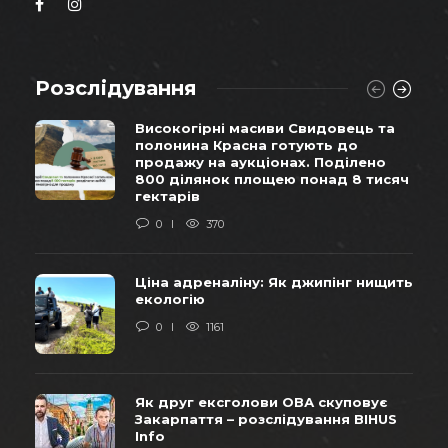
Розслідування
Високогірні масиви Свидовець та
полонина Красна готують до
продажу на аукціонах. Поділено
800 ділянок площею понад 8 тисяч
гектарів
0
370
Ціна адреналіну: Як джипінг нищить
екологію
0
1161
Як друг ексголови ОВА скуповує
Закарпаття – розслідування BIHUS
Info