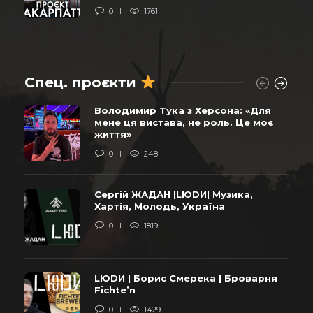
0
1761
Спец. проєкти
Володимир Тука з Херсона: «Для
мене ця вистава, не роль. Це моє
життя»
0
248
Сергій ЖАДАН |LЮDИ| Музика,
Хартія, Молодь, Україна
0
1819
LЮDИ | Борис Смерека | Броварня
Fichte’n
0
1429