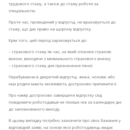
трудового стажу, а також до стажу роботи за
спеціальністю.
Проте час, проведений у відпустці, не враховується до
стажу, що дає право на щорічну відпустку.
Крім того, цей період зараховується до:
– страхового стажу як час, за який сплачені страхові
внески, виходячи з мінімального страхового внеску;
– страхового стажу для призначення пенсії.
Перебуваючи в декретній відпустці, жінка, чоловік або
інші родичі мають можливість достроково припинити її.
Про намір достроково завершити відпустку слід
повідомити роботодавця не пізніше ніж за календарні дні
до запланованого виходу.
В цьому випадку потрібно зазначити про своє бажання у
відповідній заяві, на основі якої роботодавець видає