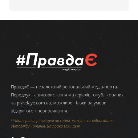
ПравдаЄ — незалежний регіональний медіа-портал.
Передрук та використання матеріалів, опублікованих
на pravdaye.com.ua, можливе тільки за умови
відкритого гіперпосилання.
**Матеріали, розміщені на сайті, можуть не відповідати
світогляду читачів. Всі права захищені.