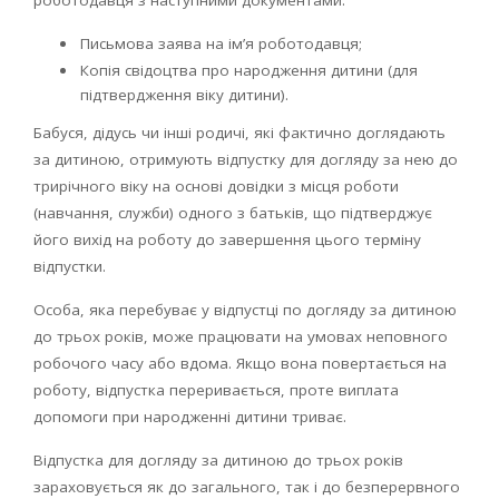
роботодавця з наступними документами:
Письмова заява на ім’я роботодавця;
Копія свідоцтва про народження дитини (для
підтвердження віку дитини).
Бабуся, дідусь чи інші родичі, які фактично доглядають
за дитиною, отримують відпустку для догляду за нею до
трирічного віку на основі довідки з місця роботи
(навчання, служби) одного з батьків, що підтверджує
його вихід на роботу до завершення цього терміну
відпустки.
Особа, яка перебуває у відпустці по догляду за дитиною
до трьох років, може працювати на умовах неповного
робочого часу або вдома. Якщо вона повертається на
роботу, відпустка переривається, проте виплата
допомоги при народженні дитини триває.
Відпустка для догляду за дитиною до трьох років
зараховується як до загального, так і до безперервного