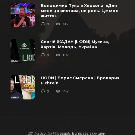
Володимир Тука з Херсона: «Для
мене ця вистава, не роль. Це моє
життя»
0
393
Сергій ЖАДАН |LЮDИ| Музика,
Хартія, Молодь, Україна
0
1832
LЮDИ | Борис Смерека | Броварня
Fichte’n
0
1441
2017-2025. (c) #ПравдаЄ. Всі права захищені.