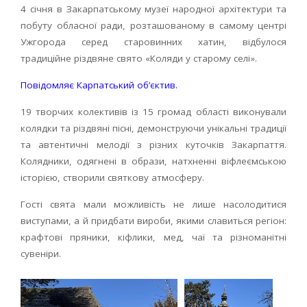
4 січня в Закарпатському музеї народної архітектури та
побуту обласної ради, розташованому в самому центрі
Ужгорода серед старовинних хатин, відбулося
традиційне різдвяне свято «Коляди у старому селі».
Повідомляє Карпатський об’єктив.
19 творчих колективів із 15 громад області виконували
колядки та різдвяні пісні, демонструючи унікальні традиції
та автентичні мелодії з різних куточків Закарпаття.
Колядники, одягнені в образи, натхненні віфлеємською
історією, створили святкову атмосферу.
Гості свята мали можливість не лише насолодитися
виступами, а й придбати вироби, якими славиться регіон:
крафтові пряники, кіфлики, мед, чаї та різноманітні
сувеніри.