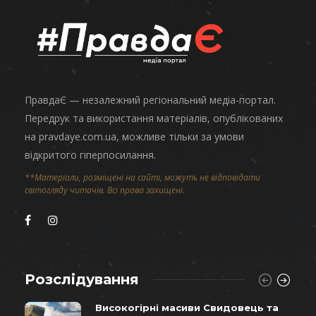
ПравдаЄ — незалежний регіональний медіа-портал.
Передрук та використання матеріалів, опублікованих
на pravdaye.com.ua, можливе тільки за умови
відкритого гіперпосилання.
**Матеріали, розміщені на сайті, можуть не відповідати
світогляду читачів. Всі права захищені.
Розслідування
Високогірні масиви Свидовець та