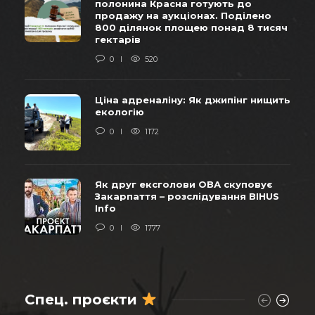
полонина Красна готують до
продажу на аукціонах. Поділено
800 ділянок площею понад 8 тисяч
гектарів
0
520
Ціна адреналіну: Як джипінг нищить
екологію
0
1172
Як друг ексголови ОВА скуповує
Закарпаття – розслідування BIHUS
Info
0
1777
Спец. проєкти