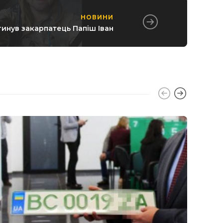
НОВИНИ
агинув закарпатець Папіш Іван