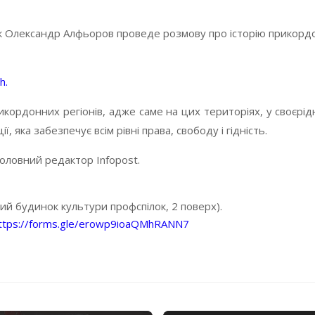
к Олександр Алфьоров проведе розмову про історію прикордон
h.
прикордонних регіонів, адже саме на цих територіях, у своєрі
, яка забезпечує всім рівні права, свободу і гідність.
оловний редактор Infopost.
ний будинок культури профспілок, 2 поверх).
ttps://forms.gle/erowp9ioaQMhRANN7