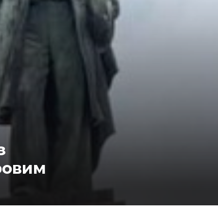
з
ровим