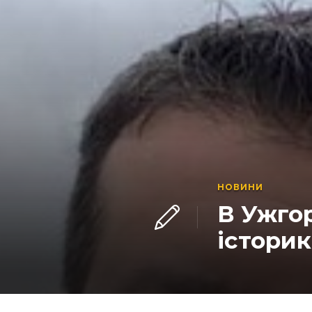
НОВИНИ
В Ужгор
істори