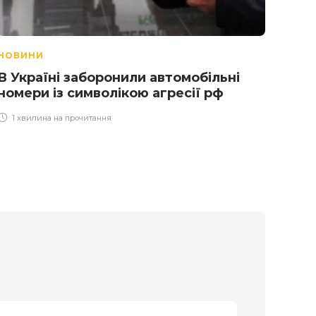
НОВИНИ
НОВ
В Україні заборонили автомобільні
Вій
номери із символікою агресії рф
«рус
1 хвилина на прочитання
8 х