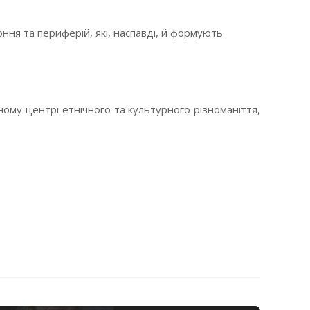
ня та периферій, які, наспавді, й формують
дному центрі етнічного та культурного різноманіття,