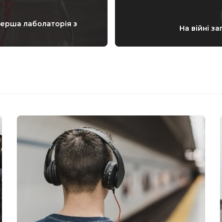
перша лаболаторія з
На війні з