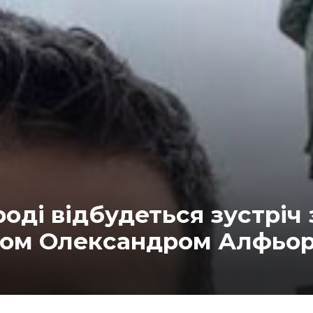
оді відбудеться зустріч 
ком Олександром Алфьо