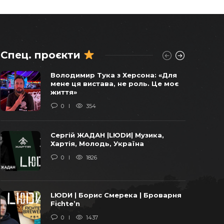
Спец. проєкти
Віктор Балога погоджував
Володимир Тука з Херсона: «Для
продаж останніх українських
мене ця вистава, не роль. Це моє
бомбардувальників у 2011 році –
життя»
СХЕМИ
0
354
0
1749
Сергій ЖАДАН |LЮDИ| Музика,
«Віджати» Карпати: уроки бізнесу
Хартія, Молодь, Україна
від ОПЗЖ та Арахамії
0
1826
0
1630
LЮDИ | Борис Смерека | Броварня
У закарпатській громаді
Fichte’n
добудують школу за європейські
0
1437
кошти та за завищеними цінами на