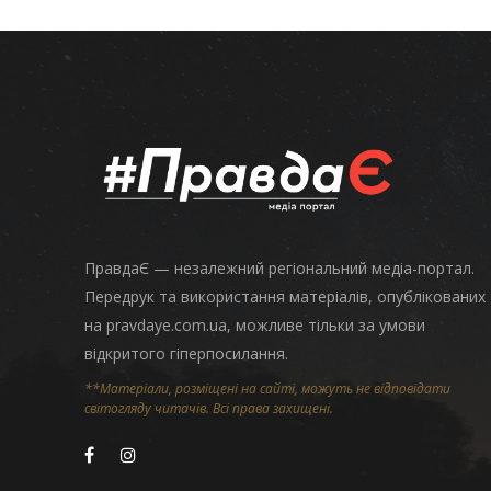
ПравдаЄ — незалежний регіональний медіа-портал.
Передрук та використання матеріалів, опублікованих
на pravdaye.com.ua, можливе тільки за умови
відкритого гіперпосилання.
**Матеріали, розміщені на сайті, можуть не відповідати
світогляду читачів. Всі права захищені.