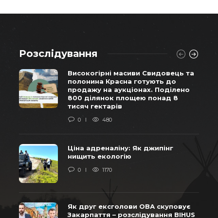
Розслідування
Високогірні масиви Свидовець та
полонина Красна готують до
продажу на аукціонах. Поділено
800 ділянок площею понад 8
тисяч гектарів
0
480
Ціна адреналіну: Як джипінг
нищить екологію
0
1170
Як друг ексголови ОВА скуповує
Закарпаття – розслідування BIHUS