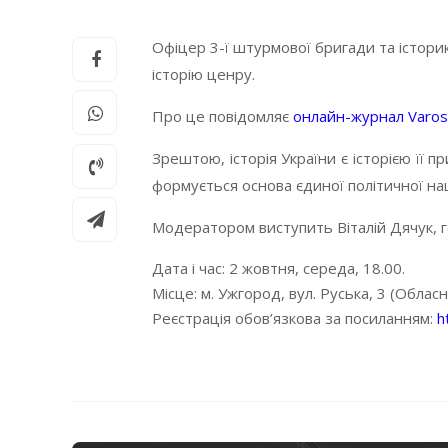
Офіцер 3-ї штурмової бригади та істори
історію ценру.
Про це повідомляє
онлайн-журнал Varos
Зрештою, історія України є історією її 
формується основа єдиної політичної нації
Модератором виступить Віталій Дячук, г
Дата і час: 2 жовтня, середа, 18.00.
Місце: м. Ужгород, вул. Руська, 3 (Облас
Реєстрація обов’язкова за посиланням:
h