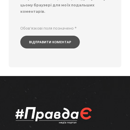
цьому браузері для моїх подальших
коментарів.
Обов'язкові поля позначено
*