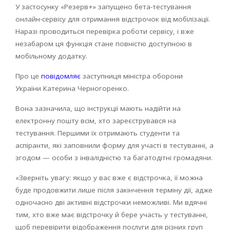
У застосунку «Резерв+» запущено бета-тестування
онлайн-сервісу для отримання відстрочок від мобілізації.
Наразі проводиться перевірка роботи сервісу, і вже
незабаром ця функція стане повністю доступною в
мобільному додатку.
Про це
повідомляє
заступниця міністра оборони
України Катерина Черногоренко.
Вона зазначила, що інструкції мають надійти на
електронну пошту всім, хто зареєструвався на
тестування. Першими їх отримають студенти та
аспіранти, які заповнили форму для участі в тестуванні, а
згодом — особи з інвалідністю та багатодітні громадяни.
«Зверніть увагу: якщо у вас вже є відстрочка, її можна
буде продовжити лише після закінчення терміну дії, адже
одночасно дві активні відстрочки неможливі. Ми вдячні
тим, хто вже має відстрочку й бере участь у тестуванні,
щоб перевірити відображення послуги для різних груп