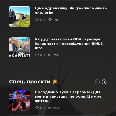
Ціна адреналіну: Як джипінг нищить
екологію
0
1161
Як друг ексголови ОВА скуповує
Закарпаття – розслідування BIHUS
Info
0
1760
Спец. проєкти
Володимир Тука з Херсона: «Для
мене ця вистава, не роль. Це моє
життя»
0
248