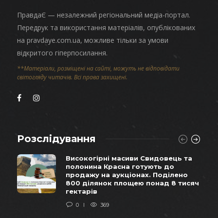
ПравдаЄ — незалежний регіональний медіа-портал.
Передрук та використання матеріалів, опублікованих
на pravdaye.com.ua, можливе тільки за умови
відкритого гіперпосилання.
**Матеріали, розміщені на сайті, можуть не відповідати
світогляду читачів. Всі права захищені.
Розслідування
Високогірні масиви Свидовець та
полонина Красна готують до
продажу на аукціонах. Поділено
800 ділянок площею понад 8 тисяч
гектарів
0
369