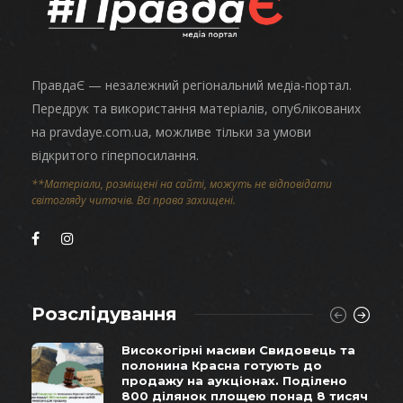
ПравдаЄ — незалежний регіональний медіа-портал.
Передрук та використання матеріалів, опублікованих
на pravdaye.com.ua, можливе тільки за умови
відкритого гіперпосилання.
**Матеріали, розміщені на сайті, можуть не відповідати
світогляду читачів. Всі права захищені.
Розслідування
Високогірні масиви Свидовець та
полонина Красна готують до
продажу на аукціонах. Поділено
800 ділянок площею понад 8 тисяч