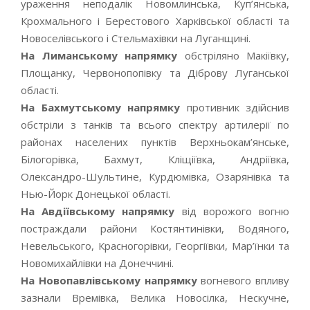
ураження неподалік Новомлинська, Куп’янська,
Крохмального і Берестового Харківської області та
Новоселівського і Стельмахівки на Луганщині.
На Лиманському напрямку
обстріляно Макіївку,
Площанку, Червонопопівку та Діброву Луганської
області.
На Бахмутському напрямку
противник здійснив
обстріли з танків та всього спектру артилерії по
районах населених пунктів Верхньокам’янське,
Білогорівка, Бахмут, Кліщіївка, Андріївка,
Олександро-Шультине, Курдюмівка, Озарянівка та
Нью-Йорк Донецької області.
На Авдіївському напрямку
від ворожого вогню
постраждали райони Костянтинівки, Водяного,
Невельського, Красногорівки, Георгіївки, Мар’їнки та
Новомихайлівки на Донеччині.
На Новопавлівському напрямку
вогневого впливу
зазнали Времівка, Велика Новосілка, Нескучне,