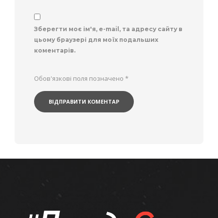
Зберегти моє ім'я, e-mail, та адресу сайту в
цьому браузері для моїх подальших
коментарів.
Обов'язкові поля позначено
*