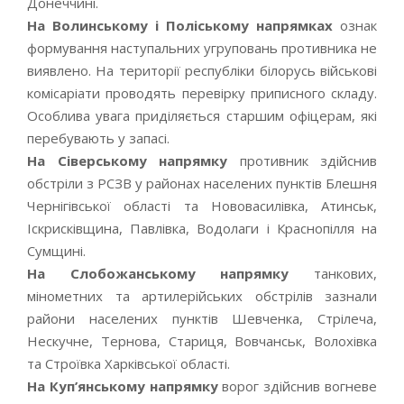
Донеччині.
На Волинському і Поліському напрямках
ознак
формування наступальних угруповань противника не
виявлено. На території республіки білорусь військові
комісаріати проводять перевірку приписного складу.
Особлива увага приділяється старшим офіцерам, які
перебувають у запасі.
На Сіверському напрямку
противник здійснив
обстріли з РСЗВ у районах населених пунктів Блешня
Чернігівської області та Нововасилівка, Атинськ,
Іскрисківщина, Павлівка, Водолаги і Краснопілля на
Сумщині.
На Слобожанському напрямку
танкових,
мінометних та артилерійських обстрілів зазнали
райони населених пунктів Шевченка, Стрілеча,
Нескучне, Тернова, Стариця, Вовчанськ, Волохівка
та Строївка Харківської області.
На Куп’янському напрямку
ворог здійснив вогневе