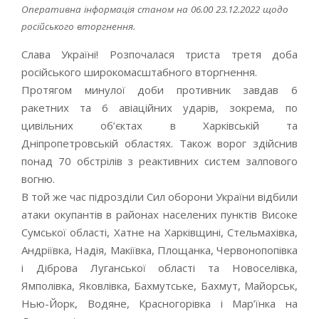
Оперативна інформація станом на 06.00 23.12.2022 щодо
російського вторгнення.
Слава Україні! Розпочалася триста третя доба
російського широкомасштабного вторгнення.
Протягом минулої доби противник завдав 6
ракетних та 6 авіаційних ударів, зокрема, по
цивільних об’єктах в Харківській та
Дніпропетровській областях. Також ворог здійснив
понад 70 обстрілів з реактивних систем залпового
вогню.
В той же час підрозділи Сил оборони України відбили
атаки окупантів в районах населених пунктів Високе
Сумської області, Хатне на Харківщині, Стельмахівка,
Андріївка, Надія, Макіївка, Площанка, Червонопопівка
і Діброва Луганської області та Новоселівка,
Ямполівка, Яковлівка, Бахмутське, Бахмут, Майорськ,
Нью-Йорк, Водяне, Красногорівка і Мар’їнка на