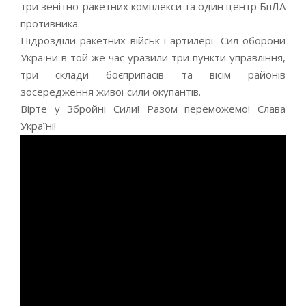
три зенітно-ракетних комплекси та один центр БпЛА
противника.
Підрозділи ракетних військ і артилерії Сил оборони
України в той же час уразили три пункти управління,
три склади боєприпасів та вісім районів
зосередження живої сили окупантів.
Вірте у Збройні Сили! Разом переможемо! Слава
Україні!