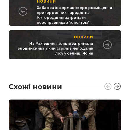
НОВИНИ
Хабар за інформацію про розміщення
прикордонних нарядів: на
Ужгородщині затримати
переправника з "клієнтом"
НОВИНИ
На Рахівщині поліція затримала
зловмисника, який стріляв неподалік
лісу у селищі Ясіня
Схожі новини