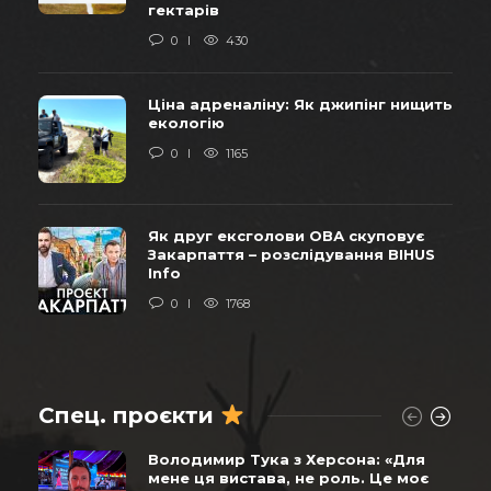
гектарів
0
430
Ціна адреналіну: Як джипінг нищить
екологію
0
1165
Як друг ексголови ОВА скуповує
Закарпаття – розслідування BIHUS
Info
0
1768
Спец. проєкти
Володимир Тука з Херсона: «Для
мене ця вистава, не роль. Це моє