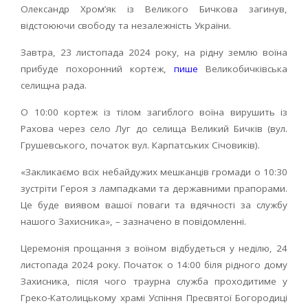
Олександр Хром’як із Великого Бичкова загинув,
відстоюючи свободу та незалежність України.
Завтра, 23 листопада 2024 року, на рідну землю воїна
прибуде похоронний кортеж,
пише
Великобичківська
селищна рада.
О 10:00 кортеж із тілом загиблого воїна вирушить із
Рахова через село Луг до селища Великий Бичків (вул.
Грушевського, початок вул. Карпатських Січовиків).
«Закликаємо всіх небайдужих мешканців громади о 10:30
зустріти Героя з лампадками та державними прапорами.
Це буде виявом вашої поваги та вдячності за службу
нашого Захисника», – зазначено в повідомленні.
Церемонія прощання з воїном відбудеться у неділю, 24
листопада 2024 року. Початок о 14:00 біля рідного дому
Захисника, після чого траурна служба проходитиме у
Греко-Католицькому храмі Успіння Пресвятої Богородиці