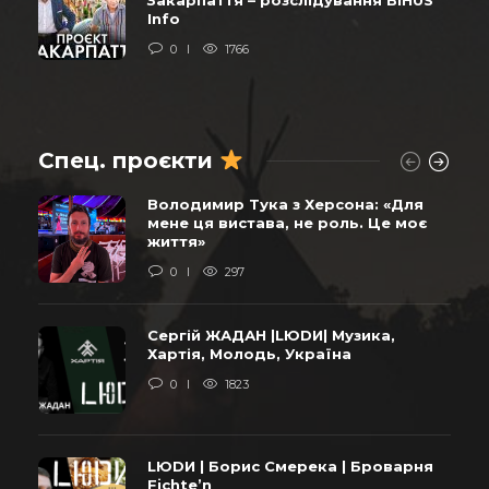
Info
0
1766
Спец. проєкти
Володимир Тука з Херсона: «Для
мене ця вистава, не роль. Це моє
життя»
0
297
Сергій ЖАДАН |LЮDИ| Музика,
Хартія, Молодь, Україна
0
1823
LЮDИ | Борис Смерека | Броварня
Fichte’n