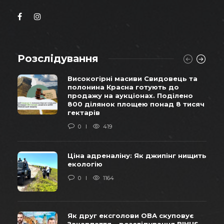
Розслідування
Високогірні масиви Свидовець та
полонина Красна готують до
продажу на аукціонах. Поділено
800 ділянок площею понад 8 тисяч
гектарів
0
419
Ціна адреналіну: Як джипінг нищить
екологію
0
1164
Як друг ексголови ОВА скуповує
Закарпаття – розслідування BIHUS