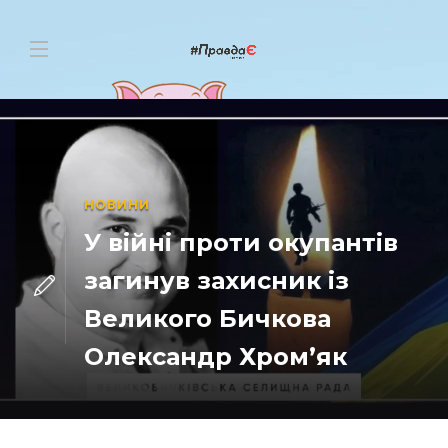
НОВИНИ
У війні проти окупантів
загинув захисник із
Великого Бичкова
Олександр Хром’як