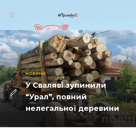
НОВИНИ
У Сваляві зупинили
“Урал”, повний
нелегальної деревини