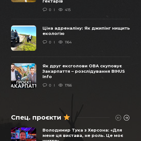
гектарів
0
415
Ціна адреналіну: Як джипінг нищить
екологію
0
1164
Як друг ексголови ОВА скуповує
Закарпаття – розслідування BIHUS
Info
0
1766
Спец. проєкти
Володимир Тука з Херсона: «Для
мене ця вистава, не роль. Це моє
життя»