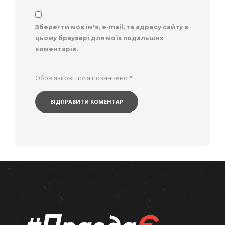
Зберегти моє ім'я, e-mail, та адресу сайту в
цьому браузері для моїх подальших
коментарів.
Обов'язкові поля позначено
*