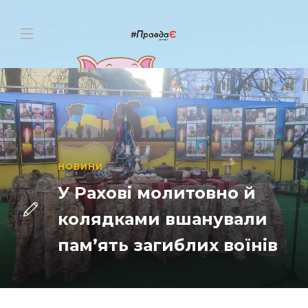
НОВИНИ
У Рахові молитовно й
колядками вшанували
пам’ять загиблих воїнів