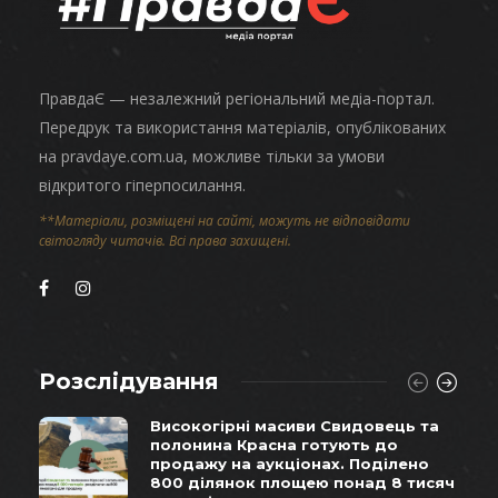
ПравдаЄ — незалежний регіональний медіа-портал.
Передрук та використання матеріалів, опублікованих
на pravdaye.com.ua, можливе тільки за умови
відкритого гіперпосилання.
**Матеріали, розміщені на сайті, можуть не відповідати
світогляду читачів. Всі права захищені.
Розслідування
Високогірні масиви Свидовець та
полонина Красна готують до
продажу на аукціонах. Поділено
800 ділянок площею понад 8 тисяч