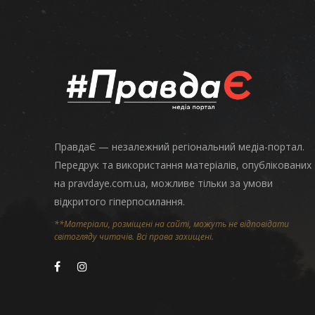
ПравдаЄ — незалежний регіональний медіа-портал.
Передрук та використання матеріалів, опублікованих
на pravdaye.com.ua, можливе тільки за умови
відкритого гіперпосилання.
**Матеріали, розміщені на сайті, можуть не відповідати
світогляду читачів. Всі права захищені.