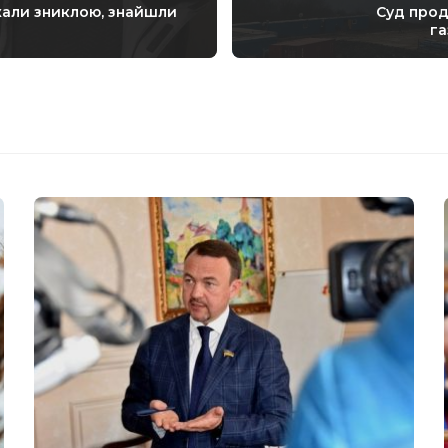
жали зниклою, знайшли
Суд про
га