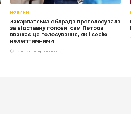
НОВИНИ
в
Закарпатська облрада проголосувала
м
за відставку голови, сам Петров
вважає це голосування, як і сесію
нелегітимними
1 хвилина на прочитання