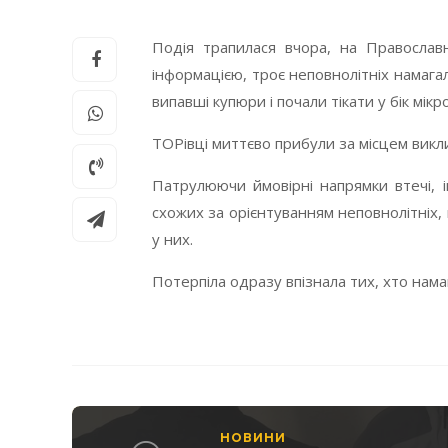
Подія трапилася вчора, на Православ
інформацією, троє неповнолітніх намагал
випавші купюри і почали тікати у бік мік
ТОРівці миттєво прибули за місцем викли
Патрулюючи ймовірні напрямки втечі, і
схожих за орієнтуванням неповнолітніх, 
у них.
Потерпіла одразу впізнала тих, хто нама
НОВИНИ