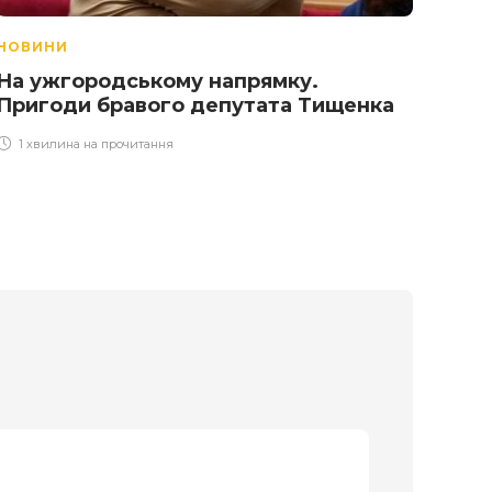
НОВИНИ
НОВ
На ужгородському напрямку.
У Мі
Пригоди бравого депутата Тищенка
вда
1 хвилина на прочитання
1 х