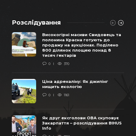
Розслідування
Високогірні масиви Свидовець та
полонина Красна готують до
продажу на аукціонах. Поділено
800 ділянок площею понад 8
тисяч гектарів
0
370
Ціна адреналіну: Як джипінг
нищить екологію
0
1161
Як друг ексголови ОВА скуповує
Закарпаття – розслідування BIHUS
Info