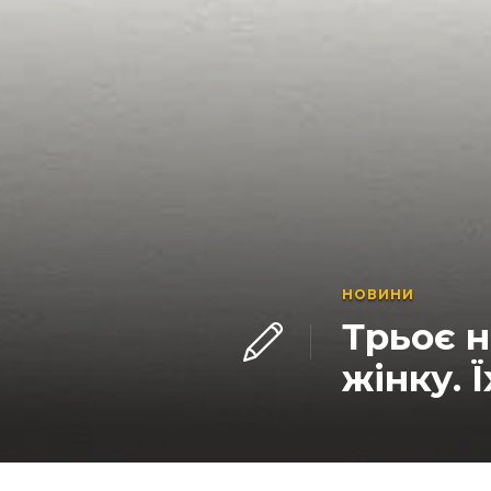
НОВИНИ
Трьоє н
жінку. 