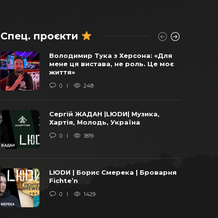
Спец. проєкти
Віктор Балога погоджував
Володимир Тука з Херсона: «Для
продаж останніх українських
мене ця вистава, не роль. Це моє
бомбардувальників у 2011 році –
життя»
СХЕМИ
0
248
0
1740
Сергій ЖАДАН |LЮDИ| Музика,
«Віджати» Карпати: уроки бізнесу
Хартія, Молодь, Україна
від ОПЗЖ та Арахамії
0
1819
0
1625
LЮDИ | Борис Смерека | Броварня
У закарпатській громаді
Fichte’n
добудують школу за європейські
0
1429
кошти та за завищеними цінами на
італійську траву