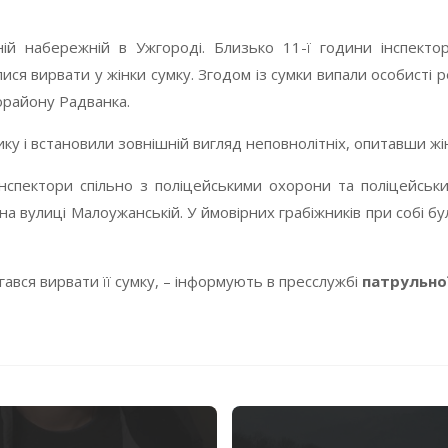
ній набережній в Ужгороді. Близько 11-ї години інспект
ися вирвати у жінки сумку.
Згодом із сумки випали особисті ре
рорайону Радванка.
ку і встановили зовнішній вигляд неповнолітніх, опитавши жі
нспектори спільно з поліцейськими охорони та поліцейськи
на вулиці Малоужанській. У ймовірних грабіжників при собі бу
гався вирвати її сумку, – інформують в пресслужбі
патрульної