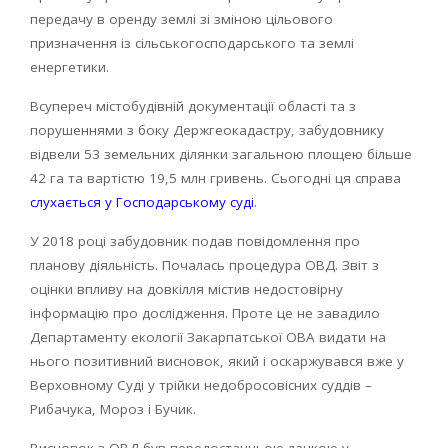
передачу в оренду землі зі зміною цільового
призначення із сільськогосподарського та землі
енергетики.
Всупереч містобудівній документації області та з
порушеннями з боку Держгеокадастру, забудовнику
відвели 53 земельних ділянки загальною площею більше
42 га та вартістю 19,5 млн гривень. Сьогодні ця справа
слухається у Господарському суді
.
У 2018 році забудовник подав повідомлення про
планову діяльність. Почалась процедура ОВД. Звіт з
оцінки впливу на довкілля містив недостовірну
інформацію про дослідження. Проте це не завадило
Департаменту екології Закарпатської ОВА видати на
нього позитивний висновок, який і оскаржувався вже у
Верховному Суді у трійки недобросовісних суддів –
Рибачука, Мороз і Бучик.
Висновок з ОВД був передостанньою ланкою у