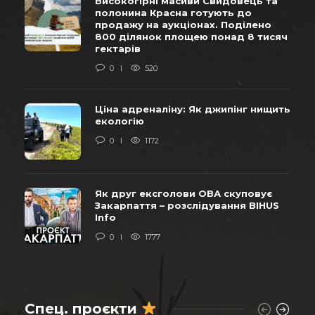
Високогірні масиви Свидовець та
полонина Красна готують до
продажу на аукціонах. Поділено
800 ділянок площею понад 8 тисяч
гектарів
0
520
Ціна адреналіну: Як джипінг нищить
екологію
0
1172
Як друг ексголови ОВА скуповує
Закарпаття – розслідування BIHUS
Info
0
1777
Спец. проєкти