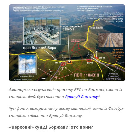
Аматорська візуалізація проєкту ВЕС на Боржаві, взята із
сторінки Фейсбук-спільноти
Врятуй Боржаву
*
*усі фото, використані у цьому матеріалі, взяті із Фейсбук-
сторінки спільноти Врятуй Боржаву
«Верховні» судді Боржави: хто вони?