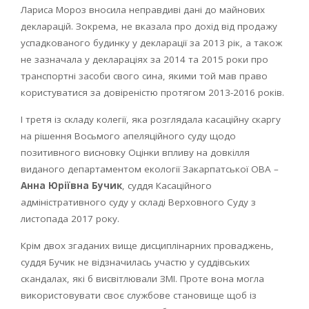
Лариса Мороз вносила неправдиві дані до майнових
декларацій. Зокрема, не вказала про дохід від продажу
успадкованого будинку у декларації за 2013 рік, а також
не зазначала у деклараціях за 2014 та 2015 роки про
транспортні засоби свого сина, якими той мав право
користуватися за довіреністю протягом 2013-2016 років.
І третя із складу колегії, яка розглядала касаційну скаргу
на рішення Восьмого апеляційного суду щодо
позитивного висновку Оцінки впливу на довкілля
виданого департаментом екології Закарпатської ОВА –
Анна Юріївна Бучик
, суддя Касаційного
адміністративного суду у складі Верховного Суду з
листопада 2017 року.
Крім двох згаданих вище дисциплінарних проваджень,
суддя Бучик не відзначилась участю у суддівських
скандалах, які б висвітлювали ЗМІ. Проте вона могла
використовувати своє службове становище щоб із