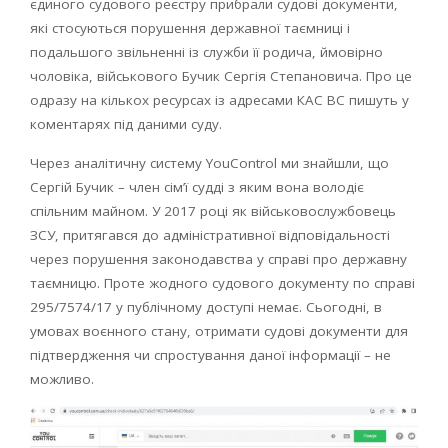
єдиного судового реєстру прибрали судові документи,
які стосуються порушення державної таємниці і
подальшого звільненні із служби її родича, ймовірно
чоловіка, військового Бучик Сергія Степановича. Про це
одразу на кількох ресурсах із адресами КАС ВС пишуть у
коментарях під даними суду.
Через аналітичну систему YouControl ми знайшли, що
Сергій Бучик – член сім’ї судді з яким вона володіє
спільним майном. У 2017 році як військовослужбовець
ЗСУ, притягався до адміністративної відповідальності
через порушення законодавства у справі про державну
таємницю. Проте жодного судового документу по справі
295/7574/17 у публічному доступі немає. Сьогодні, в
умовах воєнного стану, отримати судові документи для
підтвердження чи спростування даної інформації – не
можливо.