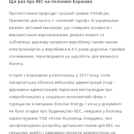
Ще раз про ВЕС на полонині Боржава
Протистояння природи і грошей триває п’ятий рік.
Причиною для нього є «зелений тариф». В українських
реаліях світовий механізм, що стимулює розвиток і
використання відновлюваних джерел енергії та
зобов’язує державу купувати вироблену таким чином
електроенергію у виробника в 4-5 разів дорожче тарифів
споживання, перетворився на заробіток для великого
бізнесу.
Історія з Боржавою розпочалась у 2017 році, коли
Закарпатська обласна військова адміністрація (тоді –
державна адміністрація) підписала меторандум про
співробітництво у соціально-економічній сфері з
турецькою компанією Enisolar Energy. І хоча у документі
не було згадки про будівництво ВЕС, невдовзі у Воловці
зареєстрували ТОВ «Атлас Воловець Енерджи», яке
профінансувало розробку детальних планів для ВЕС на
гірському хребті і замовило проєкти землеустрою на