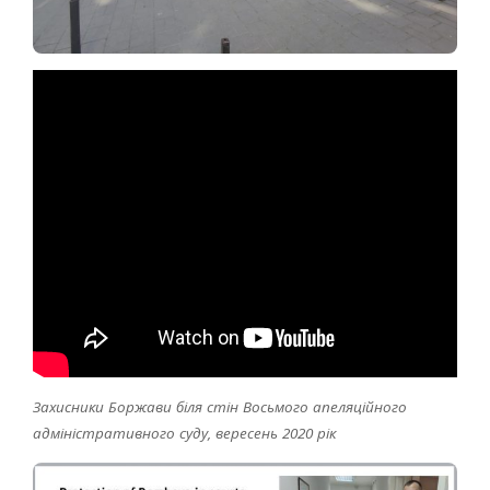
Захисники Боржави біля стін Восьмого апеляційного
адміністративного суду, вересень 2020 рік