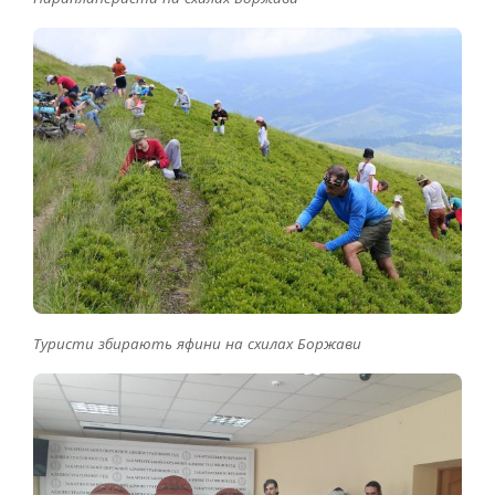
Туристи збирають яфини на схилах Боржави