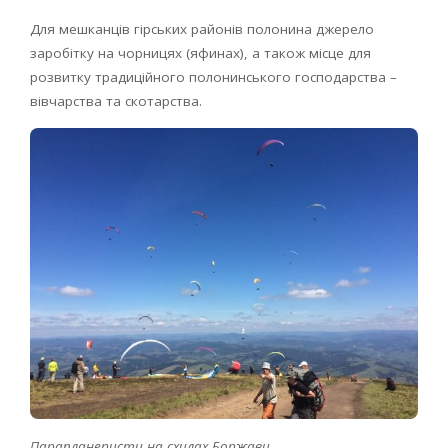
Для мешканців гірських районів полонина джерело
заробітку на чорницях (яфинах), а також місце для
розвитку традиційного полонинського господарства –
вівчарства та скотарства.
Парапланеристи на схилах Боржави