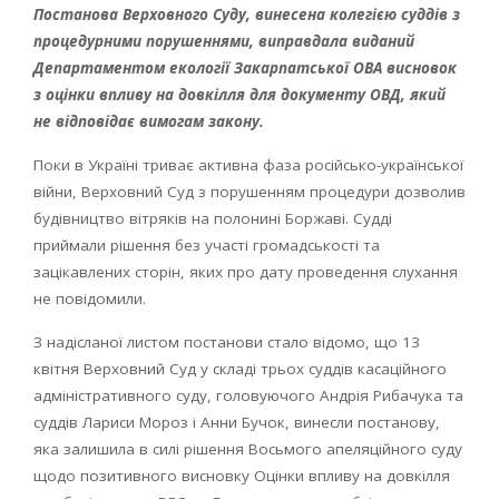
Постанова Верховного Суду, винесена колегією суддів з
процедурними порушеннями, виправдала виданий
Департаментом екології Закарпатської ОВА висновок
з оцінки впливу на довкілля для документу ОВД, який
не відповідає вимогам закону.
Поки в Україні триває активна фаза російсько-української
війни, Верховний Суд з порушенням процедури дозволив
будівництво вітряків на полонині Боржаві. Судді
приймали рішення без участі громадськості та
зацікавлених сторін, яких про дату проведення слухання
не повідомили.
З надісланої листом постанови стало відомо, що 13
квітня Верховний Суд у складі трьох суддів касаційного
адміністративного суду, головуючого Андрія Рибачука та
суддів Лариси Мороз і Анни Бучок, винесли постанову,
яка залишила в силі рішення Восьмого апеляційного суду
щодо позитивного висновку Оцінки впливу на довкілля