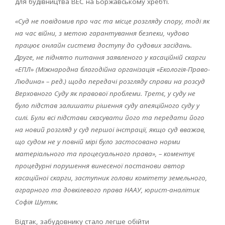
для будівництва ВЕС на Боржавському хребті.
«Суд не повідомив про час та місце розгляду спору, тоді як
на час війни, з метою гарантування безпеки, чудово
працює онлайн система доступу до судових засідань.
Друге, не піднято питання заявленого у касаційній скарги
«ЕПЛ» (Міжнародна благодійна організація «Екологія-Право-
Людина» – ред.) щодо передачі розгляду справи на розсуд
Верховного Суду як правової проблеми. Третє, у суду не
було підстав залишати рішення суду апеяційного суду у
силі. Були всі підстави скасувати його та передати його
на новий розгляд у суд першої інстрації, якщо суд вважав,
що судом не у повній мірі було застосовано норми
матеріального та процесуального права», – коментує
процедурні порушення винесеної постанови автор
касаційної скарги, заступник голови комітету земельного,
аграрного та довкілевого права НААУ, юрист-аналітик
Софія Шутяк.
Відтак, забудовнику стало легше обійти