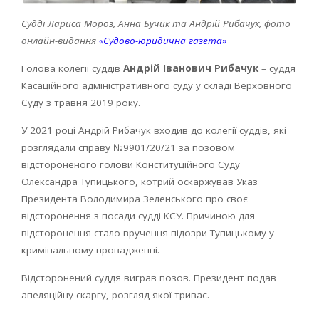
Судді Лариса Мороз, Анна Бучик та Андрій Рибачук, фото
онлайн-видання
«Судово-юридична газета»
Голова колегії суддів
Андрій Іванович Рибачук
– суддя
Касаційного адміністративного суду у складі Верховного
Суду з травня 2019 року.
У 2021 році Андрій Рибачук входив до колегії суддів, які
розглядали справу №9901/20/21 за позовом
відстороненого голови Конституційного Суду
Олександра Тупицького, котрий оскаржував Указ
Президента Володимира Зеленського про своє
відсторонення з посади судді КСУ. Причиною для
відсторонення стало вручення підозри Тупицькому у
кримінальному провадженні.
Відсторонений суддя виграв позов. Президент подав
апеляційну скаргу, розгляд якої триває.