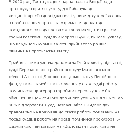
В 2020 році Третя дисциплінарна палата Вищої ради
правосуддя притягнула суддю Рибачука до
дисциплінарної відповідальності у вигляді суворої догани
з позбавленням права на отримання доплат до
посадового окладу протягом трьох місяців. Він разом зі
своїми колегами, суддями Мороз і Бучик, винесли ухвалу,
що кардинально змінила суть прийнятого раніше
рішення на протилежне змісту.
Прийнята ними ухвала допомогла їхній колезі у відставці,
судді Березанського районного суду Миколаївської
області Антононі Дорошенко, домогтись у Пенсійного
фонду та казначейства включення у стаж судді роботу
помічником прокурора і зробити перерахунок у бік
збільшення щомісячного довічного утримання з 86-ти до
90% від зарплати. Судді назвали абзац «Відповідач
правомірно не врахував до стажу роботи позивачки на
посаді судді, її роботу на посаді помічника прокурора…»
одруківкою і виправили на «Відповідач помилково не