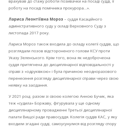
врахував до стажу роботи позивачки на посаді судді, її
роботу на посаді помічника прокурора…».
Лариса Леонтіївна Мороз
– суддя Касаційного
адміністративного суду у складі Верховного Суду з
листопада 2017 року.
Лариса Мороз також входила до складу колегії суддів, що
розглядали позов відстороненого голови КСУ проти
Указу Зеленського. Крім того, вона як недоброчесна
суддя притягнена до дисциплінарної відповідальності у
справі з «одруківкою» і була причиною неодноразового
перенесення розгляду дисциплінарної справи через свою
неявку на засідання.
У 2021 році, разом зі своєю колегою Анною Бучик, яка
теж «судила» Боржаву, фігурувала у ще одному
дисциплінарному провадженні Третьої дисциплінарної
палати Вищої ради правосуддя. Колегія суддів КАС, у яку
входили згадані судді, самоусунулися від розгляду спору