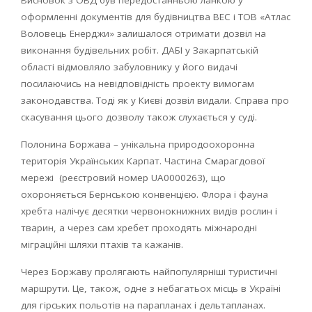
оформленні документів для будівництва ВЕС і ТОВ «Атлас
Воловець Енерджи» залишалося отримати дозвіл на
виконання будівельних робіт. ДАБІ у Закарпатській
області відмовляло забуловнику у його видачі
посилаючись на невідповідність проекту вимогам
законодавства. Тоді як у Києві дозвіл видали. Справа про
скасування цього дозволу також слухається у суді.
Полонина Боржава – унікальна природоохоронна
територія Українських Карпат. Частина Смарагдової
мережі (реєстровий номер UA0000263), що
охороняється Бернською конвенцією. Флора і фауна
хребта налічує десятки червонокнижних видів рослин і
тварин, а через сам хребет проходять міжнародні
міграційні шляхи птахів та кажанів.
Через Боржаву пролягають найпопулярніші туристичні
маршрути. Це, також, одне з небагатьох місць в Україні
для гірських польотів на парапланах і дельтапланах.