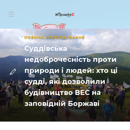
НОВИНИ
,
РОЗСЛІДУВАННЯ
Суддівська
недоброчесність проти
природи і людей: хто ці
судді, які дозволили
будівництво ВЕС на
заповідній Боржаві