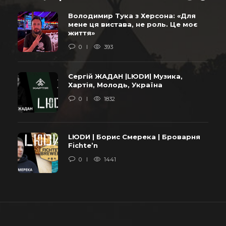
Володимир Тука з Херсона: «Для
мене ця вистава, не роль. Це моє
життя»
0
393
Сергій ЖАДАН |LЮDИ| Музика,
Хартія, Молодь, Україна
0
1832
LЮDИ | Борис Смерека | Броварня
Fichte’n
0
1441