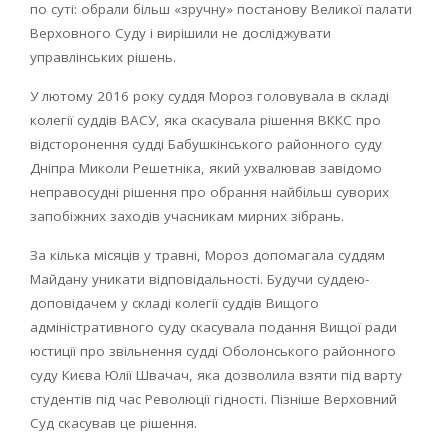
по суті: обрали більш «зручну» постанову Великої палати
Верховного Суду і вирішили не досліджувати
управлінських рішень.
У лютому 2016 року суддя Мороз головувала в складі
колегії суддів ВАСУ, яка скасувала рішення ВККС про
відсторонення судді Бабушкінського районного суду
Дніпра Миколи Решетніка, який ухвалював завідомо
неправосудні рішення про обрання найбільш суворих
запобіжних заходів учасникам мирних зібрань.
За кілька місяців у травні, Мороз допомагала суддям
Майдану уникати відповідальності. Будучи суддею-
доповідачем у складі колегії суддів Вищого
адміністративного суду скасувала подання Вищої ради
юстиції про звільнення судді Оболонського районного
суду Києва Юлії Швачач, яка дозволила взяти під варту
студентів під час Революції гідності. Пізніше Верховний
Суд скасував це рішення.