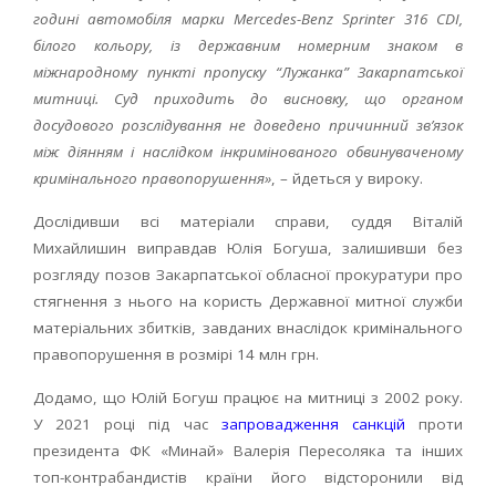
годині автомобіля марки Mercedes-Benz Sprinter 316 CDI,
білого кольору, із державним номерним знаком в
міжнародному пункті пропуску “Лужанка” Закарпатської
митниці. Суд приходить до висновку, що органом
досудового розслідування не доведено причинний зв’язок
між діянням і наслідком інкримінованого обвинуваченому
кримінального правопорушення»
, – йдеться у вироку.
Дослідивши всі матеріали справи, суддя Віталій
Михайлишин виправдав Юлія Богуша, залишивши без
розгляду позов Закарпатської обласної прокуратури про
стягнення з нього на користь Державної митної служби
матеріальних збитків, завданих внаслідок кримінального
правопорушення в розмірі 14 млн грн.
Додамо, що Юлій Богуш працює на митниці з 2002 року.
У 2021 році під час
запровадження санкцій
проти
президента ФК «Минай» Валерія Пересоляка та інших
топ-контрабандистів країни його відсторонили від