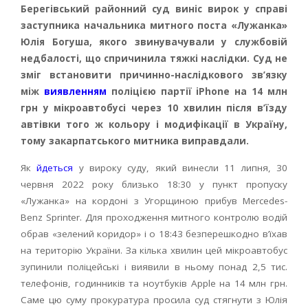
Берегівський районний суд виніс вирок у справі
заступника начальника митного поста «Лужанка»
Юлія Богуша, якого звинувачували у службовій
недбалості, що спричинила тяжкі наслідки. Суд не
зміг встановити причинно-наслідкового зв’язку
між
виявленням
поліцією партії iPhone на 14 млн
грн у мікроавтобусі через 10 хвилин після в’їзду
автівки того ж кольору і модифікації в Україну,
тому закарпатського митника виправдали.
Як
йдеться
у вироку суду, який винесли 11 липня, 30
червня 2022 року близько 18:30 у пункт пропуску
«Лужанка» на кордоні з Угорщиною прибув Mercedes-
Benz Sprinter. Для проходження митного контролю водій
обрав «зелений коридор» і о 18:43 безперешкодно в’їхав
на територію України. За кілька хвилин цей мікроавтобус
зупинили поліцейські і виявили в ньому понад 2,5 тис.
телефонів, годинників та ноутбуків Apple на 14 млн грн.
Саме цю суму прокуратура просила суд стягнути з Юлія