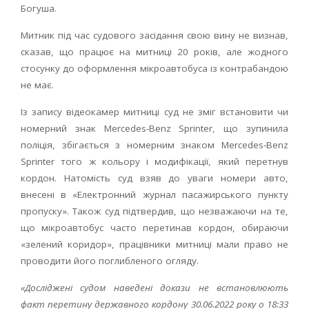
Богуша.
Митник під час судового засідання свою вину не визнав,
сказав, що працює на митниці 20 років, але жодного
стосунку до оформлення мікроавтобуса із контрабандою
не має.
Із запису відеокамер митниці суд не зміг встановити чи
номерний знак Mercedes-Benz Sprinter, що зупинила
поліція, збігається з номерним знаком Mercedes-Benz
Sprinter того ж кольору і модифікації, який перетнув
кордон. Натомість суд взяв до уваги номери авто,
внесені в «Електронний журнал пасажирського пункту
пропуску». Також суд підтвердив, що незважаючи на те,
що мікроавтобус часто перетинав кордон, обираючи
«зелений коридор», працівники митниці мали право не
проводити його поглибленого огляду.
«Досліджені судом наведені докази не встановлюють
факт перетину державного кордону 30.06.2022 року о 18:33