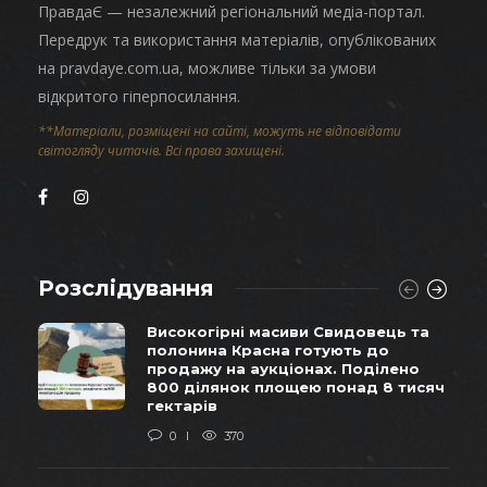
ПравдаЄ — незалежний регіональний медіа-портал.
Передрук та використання матеріалів, опублікованих
на pravdaye.com.ua, можливе тільки за умови
відкритого гіперпосилання.
**Матеріали, розміщені на сайті, можуть не відповідати
світогляду читачів. Всі права захищені.
Розслідування
Високогірні масиви Свидовець та
полонина Красна готують до
продажу на аукціонах. Поділено
800 ділянок площею понад 8 тисяч
гектарів
0
370