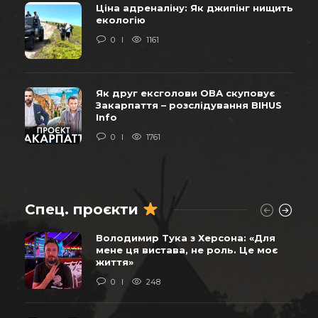
Ціна адреналіну: Як джипінг нищить
екологію
0
1161
Як друг ексголови ОВА скуповує
Закарпаття – розслідування BIHUS
Info
0
1761
Спец. проєкти
Володимир Тука з Херсона: «Для
мене ця вистава, не роль. Це моє
життя»
0
248