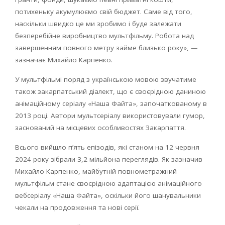
потихеньку акумулюємо свій бюджет. Саме від того,
наскільки швидко це ми зробимо і буде залежати
безперебійне виробництво мультфільму. Робота над
завершенням повного метру займе близько року», —
зазначає Михайло Карпенко.
У мультфільмі поряд з українською мовою звучатиме
також закарпатський діалект, що є своєрідною даниною
анімаційному серіалу «Наша Файта», започаткованому в
2013 році. Автори мультсеріалу використовували гумор,
заснований на місцевих особливостях Закарпаття.
Всього вийшло п’ять епізодів, які станом на 12 червня
2024 року зібрали 3,2 мільйона переглядів. Як зазначив
Михайло Карпенко, майбутній повнометражний
мультфільм стане своєрідною адаптацією анімаційного
вебсеріалу «Наша Файта», оскільки його шанувальники
чекали на продовження та нові серії.