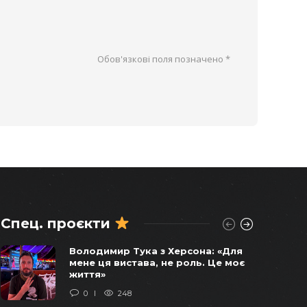
Обов'язкові поля позначено
*
Спец. проєкти
Віктор Балога погоджував
Володимир Тука з Херсона: «Для
продаж останніх українських
мене ця вистава, не роль. Це моє
бомбардувальників у 2011 році –
життя»
СХЕМИ
0
248
0
1739