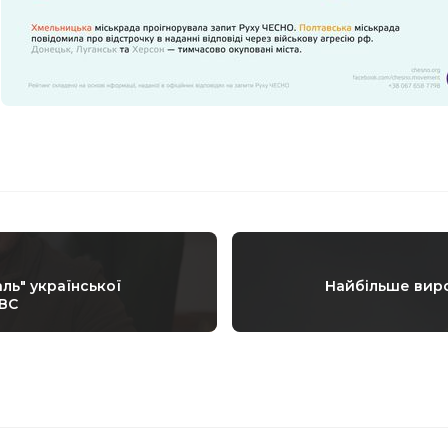
ль" української
Найбільше вирок
ВВС