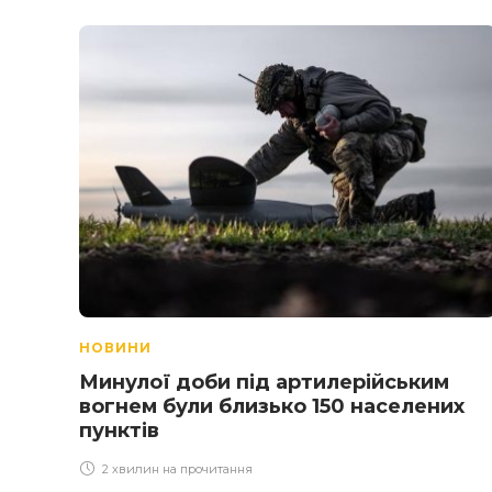
НОВИНИ
Минулої доби під артилерійським
вогнем були близько 150 населених
пунктів
2 хвилин на прочитання