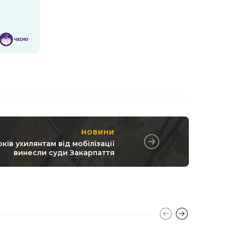
НОВИНИ
ів ухилянтам від мобілізації
винесли суди Закарпаття