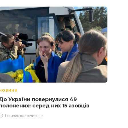
НОВИНИ
НОВ
До України повернулися 49
Як 
полонених: серед них 15 азовців
книг
1 хвилин на прочитання
2 х