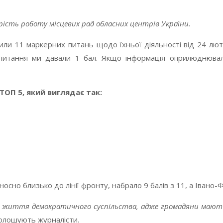
ість роботу місцевих рад обласних центрів України.
тили 11 маркерних питань щодо їхньої діяльності від 24 лю
 питання ми давали 1 бал. Якщо інформація оприлюднювал
ТОП 5, який виглядає так:
осно близько до лінії фронту, набрало 9 балів з 11, а Івано-Фр
 життя демократичного суспільства, адже громадяни мають 
голошують журналісти.