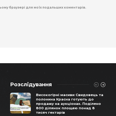
 цьому браузері для моїх подальших коментарів.
Розслідування
Високогірні масиви Свидовець та
полонина Красна готують до
продажу на аукціонах. Поділено
800 ділянок площею понад 8
тисяч гектарів