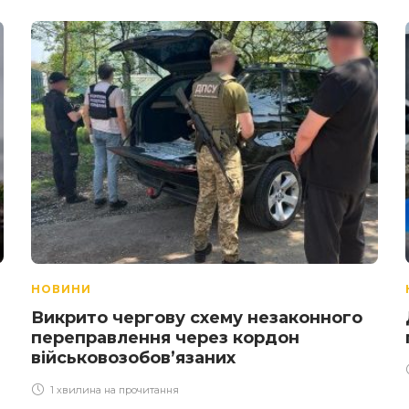
НОВИНИ
Викрито чергову схему незаконного
переправлення через кордон
військовозобов’язаних
1 хвилина на прочитання