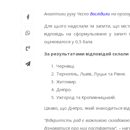
Аналітики руху Чесно
дослідили
на прозор
Для цього надіслали їм запити, що міс
відповідь на сформульоване у запиті
оцінювалося у 0,5 бала
.
За результатами відповідей склали 
Чернівці.
Тернопіль, Львів, Луцьк та Рівне.
Житомир.
Дніпро.
Ужгород та Кропивницький.
Цікаво, що Дніпро, який знаходиться відн
“Відкритість рад є важливою складовою
дізнаватися про них постфактум”,
– на