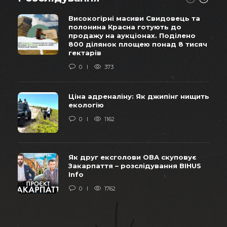
Високогірні масиви Свидовець та
полонина Красна готують до
продажу на аукціонах. Поділено
800 ділянок площею понад 8 тисяч
гектарів
0
373
Ціна адреналіну: Як джипінг нищить
екологію
0
1162
Як друг ексголови ОВА скуповує
Закарпаття – розслідування BIHUS
Info
0
1762