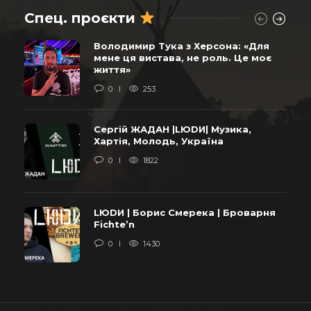
Спец. проєкти
Володимир Тука з Херсона: «Для
мене ця вистава, не роль. Це моє
життя»
0
253
Сергій ЖАДАН |LЮDИ| Музика,
Хартія, Молодь, Україна
0
1822
LЮDИ | Борис Смерека | Броварня
Fichte’n
0
1430