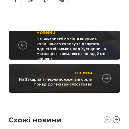
НОВИНИ
На Закарпатті поліція викрила
колишнього голову та депутата
однієї з сільських рад Хустщини на
махінаціях із землею на понад 2 млн
гривень
НОВИНИ
На Закарпатті через пожежі вигоріли
понад 2,5 гектари сухої трави
Схожі новини