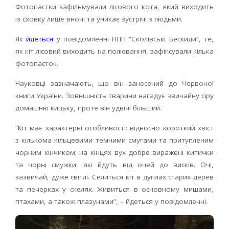
Фотопастки зафільмували лісового кота, який виходить
із сховку лише вночі та уникає зустрічі з людьми.
Як
йдеться
у повідомленні НПП “Сколівські Бескиди”, те,
як кіт лісовий виходить на полювання, зафіксували кілька
фотопасток.
Науковці зазначають, що він занесений до Червоної
книги України. Зовнішність тварини нагадує звичайну сіру
домашню кицьку, проте він удвічі більший.
“Кіт має характерні особливості: відносно короткий хвіст
з кількома кільцевими темними смугами та притупленим
чорним кінчиком; на кінцях вух добре виражені китички
та чорні смужки, які йдуть від очей до висків. Очі,
зазвичай, дуже світлі. Селиться кіт в дуплах старих дерев
та печерках у скелях. Живиться в основному мишами,
птахами, а також плазунами”, – йдеться у повідомленні.