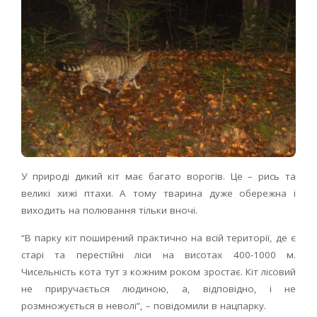
У природі дикий кіт має багато ворогів. Це – рись та
великі хижі птахи. А тому тварина дуже обережна і
виходить на полювання тільки вночі.
“В парку кіт поширений практично на всій території, де є
старі та перестійні ліси на висотах 400-1000 м.
Чисельність кота тут з кожним роком зростає. Кіт лісовий
не приручається людиною, а, відповідно, і не
розмножується в неволі”, – повідомили в нацпарку.