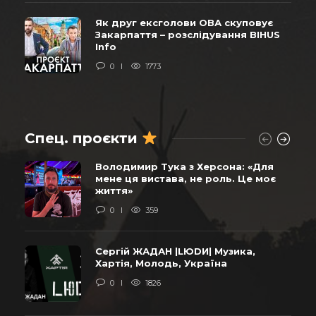
Як друг ексголови ОВА скуповує
Закарпаття – розслідування BIHUS
Info
0
1773
Спец. проєкти
Володимир Тука з Херсона: «Для
мене ця вистава, не роль. Це моє
життя»
0
359
Сергій ЖАДАН |LЮDИ| Музика,
Хартія, Молодь, Україна
0
1826