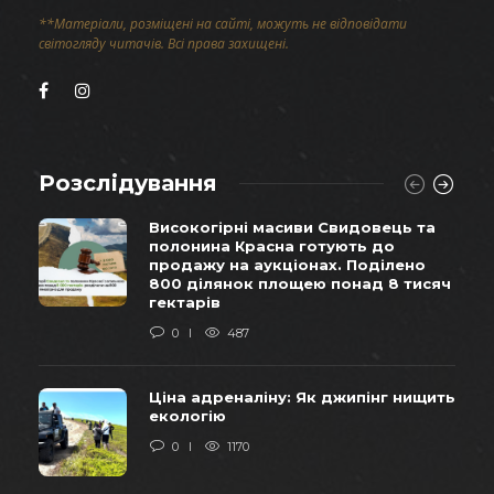
**Матеріали, розміщені на сайті, можуть не відповідати
світогляду читачів. Всі права захищені.
Розслідування
Високогірні масиви Свидовець та
полонина Красна готують до
продажу на аукціонах. Поділено
800 ділянок площею понад 8 тисяч
гектарів
0
487
Ціна адреналіну: Як джипінг нищить
екологію
0
1170