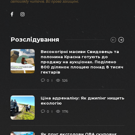
світогляду читачів. Всі права захищені.
Розслідування
Високогірні масиви Свидовець та
полонина Красна готують до
продажу на аукціонах. Поділено
800 ділянок площею понад 8 тисяч
гектарів
0
526
Ціна адреналіну: Як джипінг нищить
екологію
0
1176
Як друг ексголови ОВА скуповує