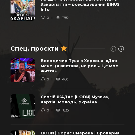
Закарпаття – розслідування BIHUS
Info
0
1782
Спец. проєкти
Володимир Тука з Херсона: «Для
мене ця вистава, не роль. Це моє
життя»
0
400
Сергій ЖАДАН |LЮDИ| Музика,
Хартія, Молодь, Україна
0
1835
LЮDИ | Борис Смерека | Броварня