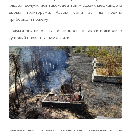
Іршави, долучилися також десяток місцевих мешканців із
двома тракторами. Разом вони за пів години
приборкали пожежу.
Полум’я знищило 1 га рослинності, а також пошкодило
кущовий паркан та пам’ятники.
Рятувальники вкотре закликають закарпатців не