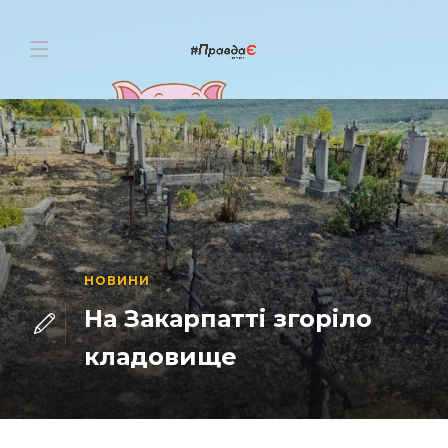
НОВИНИ
На Закарпатті згоріло
кладовище