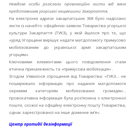
Невідомі особи розіслали провокаційні листи від імені
представників угорської нацмешини Закарпаття.
На електронні адреси закарпатських ЗМІ було надіслано
листи із начебто офіційною заявою Товариства угорської
культури Закарпаття (ТУКЗ), у якій йшлося про те, що
«уряд Угорщини вирішує надати матдопомогу примусово
мобілізованим до української армії закарпатським
угорцям».
Ключовими елементами цього повідомлення стали
етнічна приналежність та «примусова мобілізація» .
Згодом з’явилося спрощення від Товариства: «ТУКЗ… не
поширювало інформацію про надання матдопомоги
окремим категоріям мобілізованих громадян…
провокативна інформація була роз’яснена з електронної
пошти, схожої на офіційну електронну пошту Товариства,
однак зареєстрованої на інше доменне ім’я».
Центр протидії дезінформації