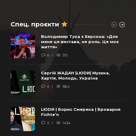
Спец. проєкти
Володимир Тука з Херсона: «Для
мене ця вистава, не роль. Це моє
життя»
0
313
Сергій ЖАДАН |LЮDИ| Музика,
Хартія, Молодь, Україна
0
1824
LЮDИ | Борис Смерека | Броварня
Fichte’n
0
1434