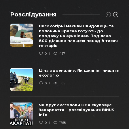
Розслідування
Високогірні масиви Свидовець та
полонина Красна готують до
продажу на аукціонах. Поділено
800 ділянок площею понад 8 тисяч
гектарів
0
437
Ціна адреналіну: Як джипінг нищить
екологію
0
1165
Як друг ексголови ОВА скуповує
Закарпаття – розслідування BIHUS
Info
0
1768