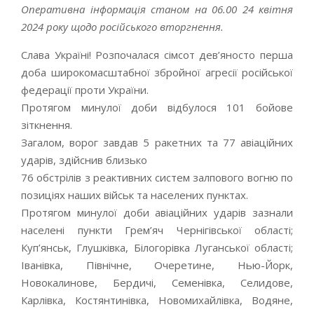
Оперативна інформація станом на 06.00 24 квітня
2024 року щодо російського вторгнення.
Слава Україні! Розпочалася сімсот дев’яносто перша
доба широкомасштабної збройної агресії російської
федерації проти України.
Протягом минулої доби відбулося 101 бойове
зіткнення.
Загалом, ворог завдав 5 ракетних та 77 авіаційних
ударів, здійснив близько
76 обстрілів з реактивних систем залпового вогню по
позиціях наших військ та населених пунктах.
Протягом минулої доби авіаційних ударів зазнали
населені пункти Грем’яч Чернігівської області;
Куп’янськ, Глушківка, Білогорівка Луганської області;
Іванівка, Північне, Очеретине, Нью-Йорк,
Новокалинове, Бердичі, Семенівка, Селидове,
Карлівка, Костянтинівка, Новомихайлівка, Водяне,