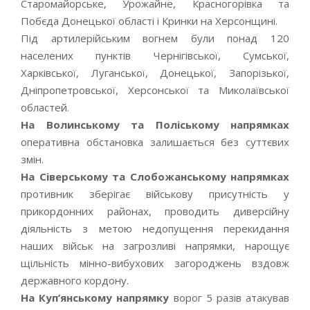
Старомайорське, Урожайне, Красногорівка та
Побєда Донецької області і Кринки на Херсонщині.
Під артилерійським вогнем були понад 120
населених пунктів Чернігівської, Сумської,
Харківської, Луганської, Донецької, Запорізької,
Дніпропетровської, Херсонської та Миколаївської
областей.
На Волинському та Поліському напрямках
оперативна обстановка залишається без суттєвих
змін.
На Сіверському та Слобожанському напрямках
противник зберігає військову присутність у
прикордонних районах, проводить диверсійну
діяльність з метою недопущення перекидання
наших військ на загрозливі напрямки, нарощує
щільність мінно-вибухових загороджень вздовж
державного кордону.
На Куп’янському напрямку
ворог 5 разів атакував