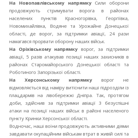
На Новопавлівському напрямку
Сили оборони
продовжують стримувати ворога в районах
населених пунктів Красногорівка, Георгіївка,
Новомихайлівка, Водяне та Урожайне Донецької
області, де ворог, за підтримки авіації, 24 рази
намагався прорвати оборону наших військ.
На Оріхівському напрямку
ворог, за підтримки
авіації, 5 разів атакував позиції наших захисників в
районах Старомайорського Донецької області та
Роботиного Запорізької області.
На Херсонському напрямку
ворог не
відмовляється від наміру витіснити наші підрозділи із
плацдармів на лівобережжі Дніпра. Так, протягом
доби, здійснив за підтримки авіації 3 безуспішні
атаки на позиції наших військ в районі населеного
пункту Кринки Херсонської області.
Водночас, наші воїни продовжують активними діями
завдавати окупаційним військам втрат в живій силі та