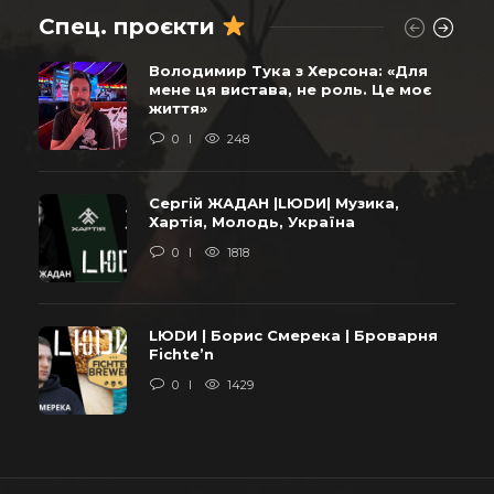
Спец. проєкти
Володимир Тука з Херсона: «Для
мене ця вистава, не роль. Це моє
життя»
0
248
Сергій ЖАДАН |LЮDИ| Музика,
Хартія, Молодь, Україна
0
1818
LЮDИ | Борис Смерека | Броварня
Fichte’n
0
1429