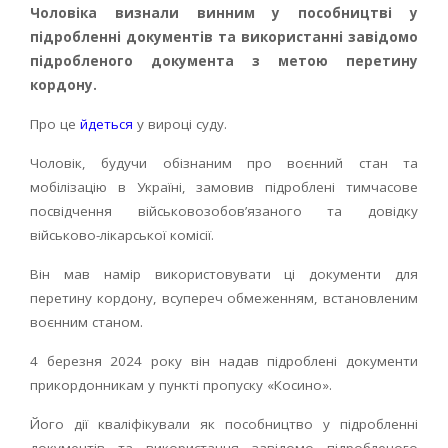
Чоловіка визнали винним у пособництві у
підробленні документів та використанні завідомо
підробленого документа з метою перетину
кордону.
Про це
йдеться
у вироці суду.
Чоловік, будучи обізнаним про воєнний стан та
мобілізацію в Україні, замовив підроблені тимчасове
посвідчення військовозобов’язаного та довідку
військово-лікарської комісії.
Він мав намір використовувати ці документи для
перетину кордону, всупереч обмеженням, встановленим
воєнним станом.
4 березня 2024 року він надав підроблені документи
прикордонникам у пункті пропуску «Косино».
Його дії кваліфікували як пособництво у підробленні