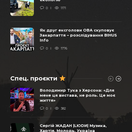
0
1171
Як друг ексголови ОВА скуповує
Закарпаття – розслідування BIHUS
Info
0
1776
Спец. проєкти
Володимир Тука з Херсона: «Для
мене ця вистава, не роль. Це моє
життя»
0
382
Сергій ЖАДАН |LЮDИ| Музика,
Хартія, Молодь, Україна