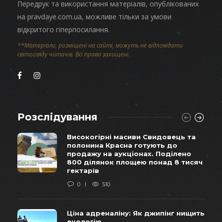
Передрук та використання матеріалів, опублікованих
на pravdaye.com.ua, можливе тільки за умови
відкритого гіперпосилання.
**Матеріали, розміщені на сайті, можуть не відповідати
світогляду читачів. Всі права захищені.
Розслідування
Високогірні масиви Свидовець та
полонина Красна готують до
продажу на аукціонах. Поділено
800 ділянок площею понад 8 тисяч
гектарів
0
510
Ціна адреналіну: Як джипінг нищить
екологію