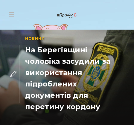
НОВИНИ
На Берегівщині
чоловіка засудили за
використання
підроблених
документів для
перетину кордону