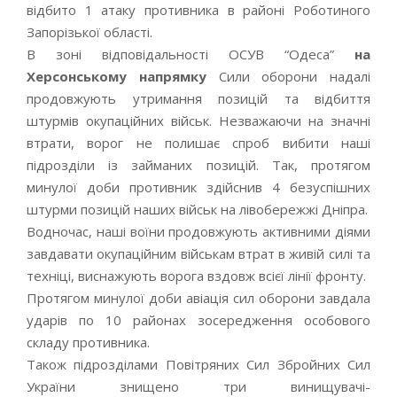
відбито 1 атаку противника в районі Роботиного
Запорізької області.
В зоні відповідальності ОСУВ “Одеса”
на
Херсонському напрямку
Сили оборони надалі
продовжують утримання позицій та відбиття
штурмів окупаційних військ. Незважаючи на значні
втрати, ворог не полишає спроб вибити наші
підрозділи із займаних позицій. Так, протягом
минулої доби противник здійснив 4 безуспішних
штурми позицій наших військ на лівобережжі Дніпра.
Водночас, наші воїни продовжують активними діями
завдавати окупаційним військам втрат в живій силі та
техніці, виснажують ворога вздовж всієї лінії фронту.
Протягом минулої доби авіація сил оборони завдала
ударів по 10 районах зосередження особового
складу противника.
Також підрозділами Повітряних Сил Збройних Сил
України знищено три винищувачі-