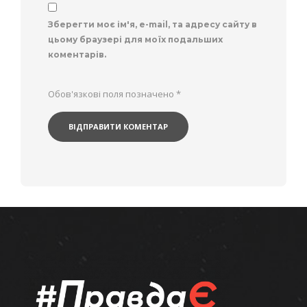
Зберегти моє ім'я, e-mail, та адресу сайту в
цьому браузері для моїх подальших
коментарів.
Обов'язкові поля позначено
*