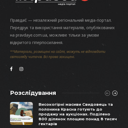
ПравдаЄ — незалежний регіональний медіа-портал.
Передрук та використання матеріалів, опублікованих
на pravdaye.com.ua, можливе тільки за умови
відкритого гіперпосилання.
**Матеріали, розміщені на сайті, можуть не відповідати
світогляду читачів. Всі права захищені.
Розслідування
Високогірні масиви Свидовець та
полонина Красна готують до
продажу на аукціонах. Поділено
800 ділянок площею понад 8 тисяч
гектарів