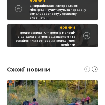
НОВИНИ
Експрацівницю Ужгородської
міськради судитимуть за передачу
земель аеропорту у приватну
власність
НОВИНИ
Представники ГО "Простір молоді"
відвідали сім громад Закарпаття та
ознайомили з основами молодіжної
політики
Схожі новини