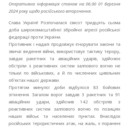
Оперативна інформація станом на 06.00 01 березня
2024 року щодо російського вторгнення.
Слава Україні! Розпочалася сімсот тридцять сьома
доба широкомасштабної збройної агресії російської
федерації проти України.
Противник і надалі продовжує ігнорувати закони та
звичаї ведення війни, використовує тактику терору,
завдає ракетних та авіаційних ударів, здійснює
обстріли з реактивних систем залпового вогню не
тільки по військових, а й по численних цивільних
об’єктах нашої держави.
Протягом минулої доби відбулося 83 бойових
зіткнення. Загалом ворог завдав 3 ракетних та 91
авіаційних удари, здійснив 142 обстрілів з
реактивних систем залпового вогню по позиціях
наших військ та населених пунктах. Внаслідок
російських терористичних атак, на жаль, є поранені