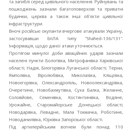
та загиблі серед цивільного населення. Руйнувань та
пошкоджень зазнали багатоповерхові та приватні
будинки, церква а також інші об’єкти цивільної
інфраструктури.
Вночі російські окупанти вчергове атакували Україну,
застосувавши БпЛА типу “Shahed-136/131”.
Інформація, щодо даної атаки уточнюється.
Протягом минулої доби авіаційних ударів зазнали
населені пункти Бологівка, Митрофанівка Харківської
області; Надія, Білогорівка Луганської області; Терни,
Ямполівка, Віролюбівка, Миколаївка, Кліщіївка,
Новоєгорівка, Олександропіль, Новоолександрівка,
Очеретине, Новобахмутівка, Суха Балка, Желанне,
Соловйове, Семенівка, Костянтинівка, Водяне,
Урожайне, Старомайорське Донецької області;
Новодарівка, Левадне, Мала Токмачка, Роботине,
Новоданилівка, Юрківка Запорізької області.
Під артилерійським вогнем були понад 110