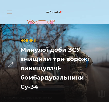
НОВИНИ
Минулої доби ЗСУ
знищили три ворожі
винищувачі-
бомбардувальники
Су-34