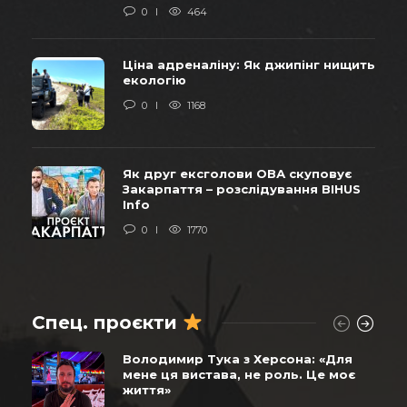
0
464
Ціна адреналіну: Як джипінг нищить
екологію
0
1168
Як друг ексголови ОВА скуповує
Закарпаття – розслідування BIHUS
Info
0
1770
Спец. проєкти
Володимир Тука з Херсона: «Для
мене ця вистава, не роль. Це моє
життя»