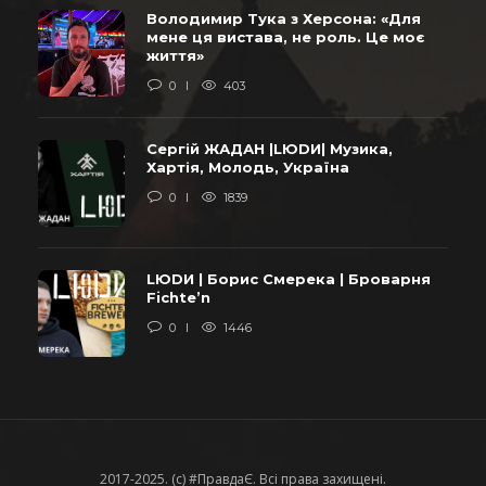
Володимир Тука з Херсона: «Для
мене ця вистава, не роль. Це моє
життя»
0
403
Сергій ЖАДАН |LЮDИ| Музика,
Хартія, Молодь, Україна
0
1839
LЮDИ | Борис Смерека | Броварня
Fichte’n
0
1446
2017-2025. (c) #ПравдаЄ. Всі права захищені.