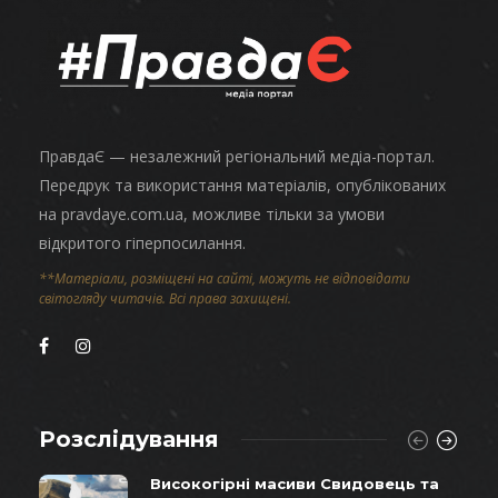
ПравдаЄ — незалежний регіональний медіа-портал.
Передрук та використання матеріалів, опублікованих
на pravdaye.com.ua, можливе тільки за умови
відкритого гіперпосилання.
**Матеріали, розміщені на сайті, можуть не відповідати
світогляду читачів. Всі права захищені.
Розслідування
Високогірні масиви Свидовець та