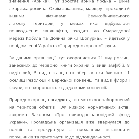
значення «Арніка». Тут зростає арніка гірська – цінна
лікарська рослина. Окрім заказника, маршрут проходив й
іншими ділянками Великобичківського
лісгоспу. Територія, у межах якої відбувалося
пошкодження ландшафтів, входять до Смарагдової
мережі Кобила та Долина річки Шопурка», – йдеться у
повідомленні Української природоохоронної групи.
За даними організації, тут охороняється 21 вид рослин,
занесених до Червоної книги України, 3 види амфібій, 8
видів риб, 5 видів ссавців та зберігається близько 11
оселищ Резолюції 4 Бернської конвенції та видів флори і
фауни,що охороняються додатками конвенції.
Природоохоронці нагадують, що мотокрос заборонений
на території об’єктів ПЗФ низкою нормативних актів,
зокрема Законом «Про природно-заповідний фонд
України». Громадська організація вже звернулася до
поліції та прокуратури з проханням встановити
порушників та притягнути їх до відповідальності.