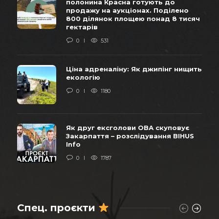
полонина Красна готують до
продажу на аукціонах. Поділено
800 ділянок площею понад 8 тисяч
гектарів
0
531
Ціна адреналіну: Як джипінг нищить
екологію
0
1180
Як друг ексголови ОВА скуповує
Закарпаття – розслідування BIHUS
Info
0
1787
Спец. проєкти