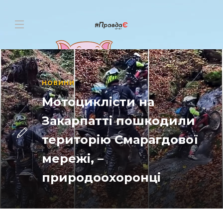
НОВИНИ
Мотоциклісти на
Закарпатті пошкодили
територію Смарагдової
мережі, –
природоохоронці