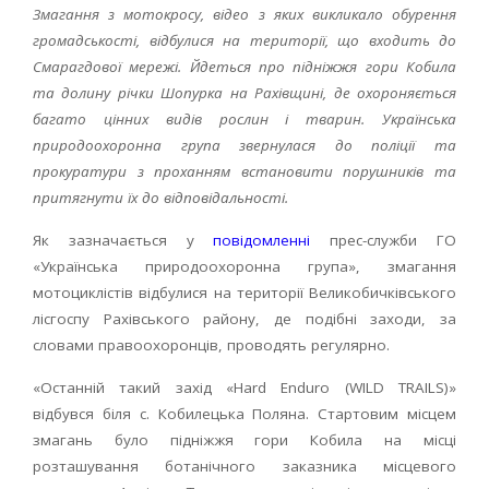
Змагання з мотокросу, відео з яких викликало обурення
громадськості, відбулися на території, що входить до
Смарагдової мережі. Йдеться про підніжжя гори Кобила
та долину річки Шопурка на Рахівщині, де охороняється
багато цінних видів рослин і тварин. Українська
природоохоронна група звернулася до поліції та
прокуратури з проханням встановити порушників та
притягнути їх до відповідальності.
Як зазначається у
повідомленні
прес-служби ГО
«Українська природоохоронна група», змагання
мотоциклістів відбулися на території Великобичківського
лісгоспу Рахівського району, де подібні заходи, за
словами правоохоронців, проводять регулярно.
«Останній такий захід «Hard Enduro (WILD TRAILS)»
відбувся біля с. Кобилецька Поляна. Стартовим місцем
змагань було підніжжя гори Кобила на місці
розташування ботанічного заказника місцевого