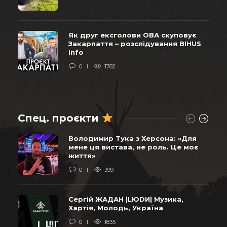
Як друг ексголови ОВА скуповує
Закарпаття – розслідування BIHUS
Info
0
1782
Спец. проєкти
Володимир Тука з Херсона: «Для
мене ця вистава, не роль. Це моє
життя»
0
399
Сергій ЖАДАН |LЮDИ| Музика,
Хартія, Молодь, Україна
0
1835