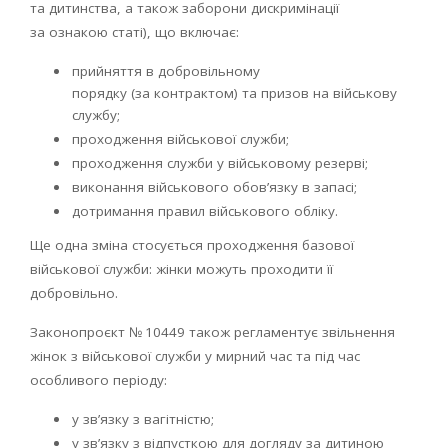
та дитинства, а також заборони дискримінації
за ознакою статі), що включає:
прийняття в добровільному
порядку (за контрактом) та призов на військову
службу;
проходження військової служби;
проходження служби у військовому резерві;
виконання військового обов’язку в запасі;
дотримання правил військового обліку.
Ще одна зміна стосується проходження базової
військової служби: жінки можуть проходити її
добровільно.
Законопроєкт № 10449 також регламентує звільнення
жінок з військової служби у мирний час та під час
особливого періоду:
у зв’язку з вагітністю;
у зв’язку з відпусткою для догляду за дитиною