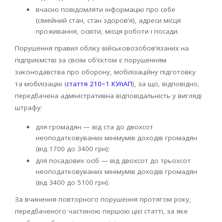
вчасно повідомляти інформацію про себе
(сімейний стан, стан здоров’я), адреси місця
проживання, освіти, місця роботи і посади.
Порушення правил обліку військовозобов’язаних на
підприємстві за своїм об’єктом є порушенням
законодавства про оборону, мобілізаційну підготовку
та мобілізацію (
стаття 210−1 КУпАП
), за що, відповідно,
передбачена адміністративна відповідальність у вигляді
штрафу:
для громадян — від ста до двохсот
неоподатковуваних мінімумів доходів громадян
(від 1700 до 3400 грн);
для посадових осіб — від двохсот до трьохсот
неоподатковуваних мінімумів доходів громадян
(від 3400 до 5100 грн).
За вчинення повторного порушення протягом року,
передбаченого частиною першою цієї статті, за яке