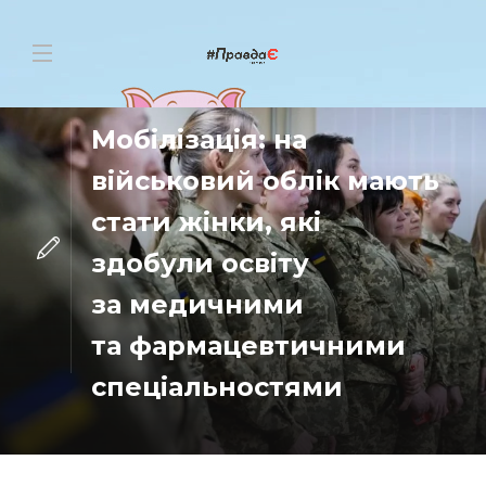
НОВИНИ
Мобілізація: на
військовий облік мають
стати жінки, які
здобули освіту
за медичними
та фармацевтичними
спеціальностями