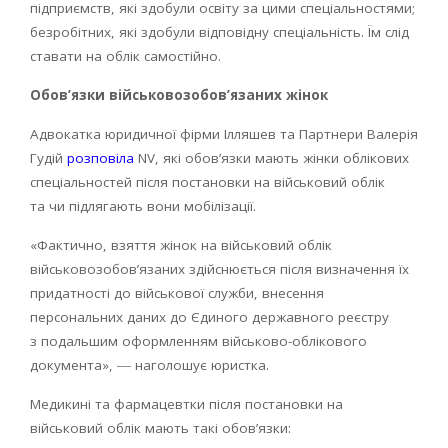
підприємств, які здобули освіту за цими спеціальностями;
безробітних, які здобули відповідну спеціальність. Їм слід
ставати на облік самостійно.
Обов’язки військовозобов’язаних жінок
Адвокатка юридичної фірми Ілляшев та Партнери Валерія
Гудій
розповіла
NV, які обов’язки мають жінки облікових
спеціальностей після постановки на військовий облік
та чи підлягають вони мобілізації.
«Фактично, взяття жінок на військовий облік
військовозобов’язаних здійснюється після визначення їх
придатності до військової служби, внесення
персональних даних до Єдиного державного реєстру
з подальшим оформленням військово-облікового
документа», ― наголошує юристка.
Медикині та фармацевтки після постановки на
військовий облік мають такі обов’язки: