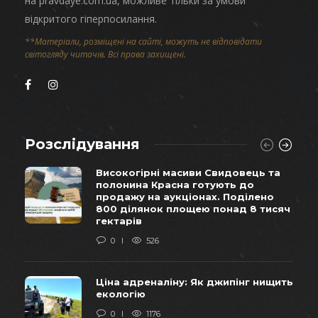
на pravdaye.com.ua, можливе тільки за умови
відкритого гіперпосилання.
**Матеріали, розміщені на сайті, можуть не відповідати
світогляду читачів. Всі права захищені.
Розслідування
Високогірні масиви Свидовець та
полонина Красна готують до
продажу на аукціонах. Поділено
800 ділянок площею понад 8 тисяч
гектарів
0
526
Ціна адреналіну: Як джипінг нищить
екологію
0
1176