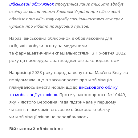
Військовий облік жінок
стосується лише тих, хто здобув
освіту за визначеними Законом України про військовий
обов’язок та військову службу спеціальностями всупереч
чуткам про нібито примусовий призов.
Наразі військовий облік жінок є обов’язковим для
осіб, які здобули освіту за медичними
та фармацевтичними спеціальностями. З 1 жовтня 2022
року ця процедура є затвердженою законодавством.
Наприкінці 2023 року народна депутатка Мар’яна Безугла
повідомляла, що в законопроєкт про мобілізацію
планувалось внести норми щодо
військового обліку
та мобілізації усіх жінок
. Проте у законопроєкті № 10449,
яку 7 лютого Верховна Рада підтримала у першому
читанні, ніяких змін стосовно військового обліку
чи мобілізації жінок не передбачалось.
Військовий облік жінок