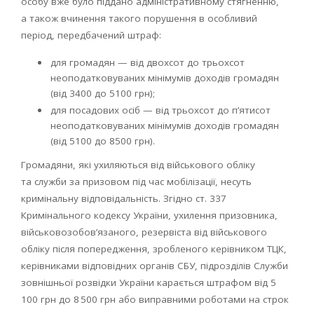
особу вже було піддано адміністративному стягненню,
а також вчинення такого порушення в особливий
період, передбачений штраф:
для громадян — від двохсот до трьохсот
неоподатковуваних мінімумів доходів громадян
(від 3400 до 5100 грн);
для посадових осіб — від трьохсот до п’ятисот
неоподатковуваних мінімумів доходів громадян
(від 5100 до 8500 грн).
Громадяни, які ухиляються від військового обліку
та служби за призовом під час мобілізації, несуть
кримінальну відповідальність. Згідно ст. 337
Кримінального кодексу України, ухилення призовника,
військовозобов’язаного, резервіста від військового
обліку після попередження, зробленого керівником ТЦК,
керівниками відповідних органів СБУ, підрозділів Служби
зовнішньої розвідки України карається штрафом від 5
100 грн до 8 500 грн або виправними роботами на строк