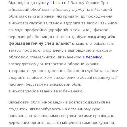
Відповідно до
пункту 11
статті 1 Закону України Про
військовий обов’язок і військову службу на військовий
облік мають стати жінки, які придатні до проходження
військової служби за станом здоров’я та віком і закінчили
заклади професійної (професійно-технічної), фахової
передвищої або вищої освіти та здобули
медичну або
фармацевтичну спеціальність
; мають спеціальність
та/або професію, споріднену з відповідною військово-
обліковою спеціальністю, визначеною в
переліку
,
затвердженому Міністерством оборони України,
та придатні до проходження військової служби за станом
здоров’я та віком, крім зазначених в абзаці першому цієї
частини, беруться на військовий облік
військовозобов’язаних за їх бажанням.
Військовий облік жінок медиків розповсюджується на
студенток, які перебувають на останньому курсі
навчання за зазначеними спеціальностями; працівниць
державних органів, органів місцевого самоврядування,