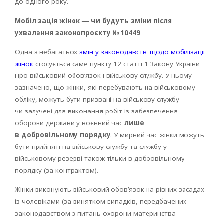
до одного року.
Мобілізація жінок ― чи будуть зміни після
ухвалення законопроєкту № 10449
Одна з небагатьох
змін у законодавстві щодо мобілізації
жінок
стосується саме пункту 12 статті 1 Закону України
Про військовий обов’язок і військову службу. У ньому
зазначено, що жінки, які перебувають на військовому
обліку, можуть бути призвані на військову службу
чи залучені для виконання робіт із забезпечення
оборони держави у воєнний час
лише
в добровільному порядку
. У мирний час жінки можуть
бути прийняті на військову службу та службу у
військовому резерві також тільки в добровільному
порядку (за контрактом).
Жінки виконують військовий обов’язок на рівних засадах
із чоловіками (за винятком випадків, передбачених
законодавством з питань охорони материнства