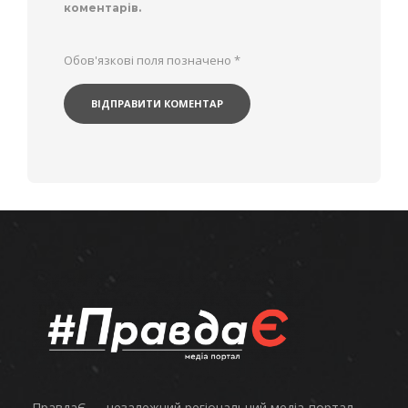
коментарів.
Обов'язкові поля позначено
*
ПравдаЄ — незалежний регіональний медіа-портал.