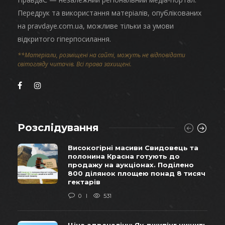
Передрук та використання матеріалів, опублікованих
на pravdaye.com.ua, можливе тільки за умови
відкритого гіперпосилання.
**Матеріали, розміщені на сайті, можуть не відповідати
світогляду читачів. Всі права захищені.
Розслідування
Високогірні масиви Свидовець та
полонина Красна готують до
продажу на аукціонах. Поділено
800 ділянок площею понад 8 тисяч
гектарів
0
531
Ціна адреналіну: Як джипінг нищить