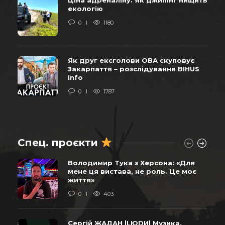
екологію
0
1180
Як друг ексголови ОВА скуповує
Закарпаття – розслідування BIHUS
Info
0
1787
Спец. проєкти
Володимир Тука з Херсона: «Для
мене ця вистава, не роль. Це моє
життя»
0
403
Сергій ЖАДАН |LЮDИ| Музика,