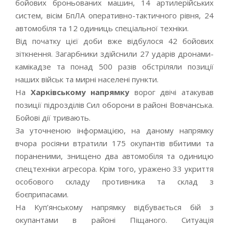
бойових броньованих машин, 14 артилерійських
систем, вісім БпЛА оперативно-тактичного рівня, 24
автомобіля та 12 одиниць спеціальної техніки.
Від початку цієї доби вже відбулося 42 бойових
зіткнення. Загарбники здійснили 27 ударів дронами-
камікадзе та понад 500 разів обстріляли позиції
наших військ та мирні населені пункти.
На
Харківському напрямку
ворог двічі атакував
позиції підрозділів Сил оборони в районі Вовчанська.
Бойові дії тривають.
За уточненою інформацією, на даному напрямку
вчора росіяни втратили 175 окупантів вбитими та
пораненими, знищено два автомобіля та одиницю
спецтехніки агресора. Крім того, уражено 33 укриття
особового складу противника та склад з
боєприпасами.
На Куп’янському напрямку відбувається бій з
окупантами в районі Піщаного. Ситуація