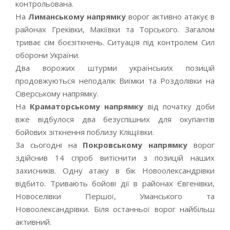
контрольована.
На
Лиманському напрямку
ворог активно атакує в
районах Греківки, Макіївки та Торського. Загалом
триває сім боєзіткнень. Ситуація під контролем Сил
оборони України.
Два ворожих штурми українських позицій
продовжуються неподалік Виїмки та Роздолівки на
Сіверському напрямку.
На
Краматорському напрямку
від початку доби
вже відбулося два безуспішних для окупантів
бойових зіткнення поблизу Кліщіївки.
За сьогодні на
Покровському напрямку
ворог
здійснив 14 спроб витіснити з позицій наших
захисників. Одну атаку в бік Новоолександрівки
відбито. Тривають бойові дії в районах Євгенівки,
Новоселівки Першої, Уманського та
Новоолександрівки. Біля останньої ворог найбільш
активний.