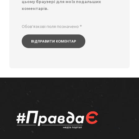
цьому браузері для моїх подальших
коментарів.
Обов'язкові поля позначено
*