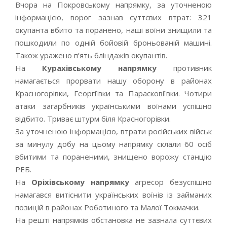
Вчора на Покровському напрямку, за уточненою
інформацією, ворог зазнав суттєвих втрат: 321
окупанта вбито та поранено, наші воїни знищили та
пошкодили по одній бойовій броньованій машині.
Також уражено п’ять бліндажів окупантів.
На
Курахівському напрямку
противник
намагається прорвати нашу оборону в районах
Красногорівки, Георгіївки та Парасковіївки. Чотири
атаки загарбників українськими воїнами успішно
відбито. Триває штурм біля Красногорівки.
За уточненою інформацією, втрати російських військ
за минулу добу на цьому напрямку склали 60 осіб
вбитими та пораненими, знищено ворожу станцію
РЕБ.
На
Оріхівському напрямку
агресор безуспішно
намагався витіснити українських воїнів із займаних
позицій в районах Роботиного та Малої Токмачки.
На решті напрямків обстановка не зазнала суттєвих