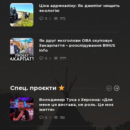
Ціна адреналіну: Як джипінг нищить
екологію
0
1172
Як друг ексголови ОВА скуповує
Закарпаття – розслідування BIHUS
Info
0
1777
Спец. проєкти
Володимир Тука з Херсона: «Для
мене ця вистава, не роль. Це моє
життя»
0
392