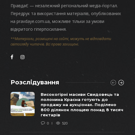
ПравдаЄ — незалежний регіональний медіа-портал.
Передрук та використання матеріалів, опублікованих
на pravdaye.com.ua, можливе тільки за умови
відкритого гіперпосилання.
**Матеріали, розміщені на сайті, можуть не відповідати
світогляду читачів. Всі права захищені.
Розслідування
Високогірні масиви Свидовець та
полонина Красна готують до
продажу на аукціонах. Поділено
800 ділянок площею понад 8 тисяч
гектарів
0
520