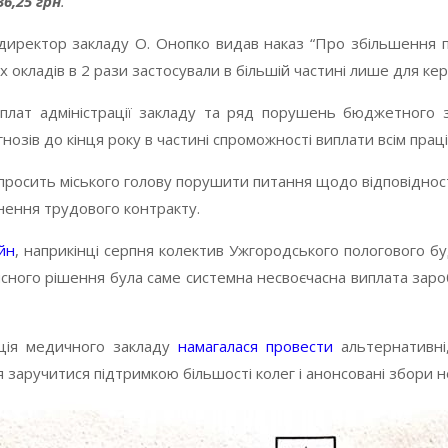
36,25 грн
.
 директор закладу О. Онопко видав наказ “Про збільшення п
 окладів в 2 рази застосували в більшій частині лише для кер
плат адміністрації закладу та ряд порушень бюджетного за
озів до кінця року в частині спроможності виплати всім прац
и просить міського голову порушити питання щодо відповіднос
нення трудового контракту.
йн
, наприкінці серпня колектив Ужгородського пологового б
ного рішення була саме системна несвоєчасна виплата зароб
ація медичного закладу
намагалася провести
альтернативні,
я заручитися підтримкою більшості колег і анонсовані збори н