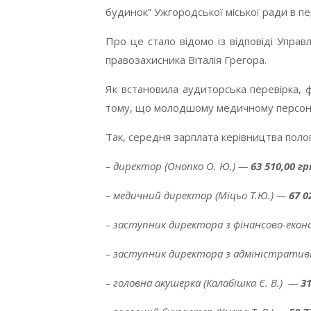
будинок” Ужгородської міської ради в пе
Про це стало відомо із відповіді Упра
правозахисника Віталія Грегора.
Як встановила аудиторська перевірка, ф
тому, що молодшому медичному персоналу
Так, середня зарплата керівництва поло
– директор (Онопко О. Ю.) —
63 510,00 гр
– медичний директор (Міцьо Т.Ю.) —
67 0
– заступник директора з фінансово-екон
– заступник директора з адміністратив
– головна акушерка (Калабішка Є. В.) —
31