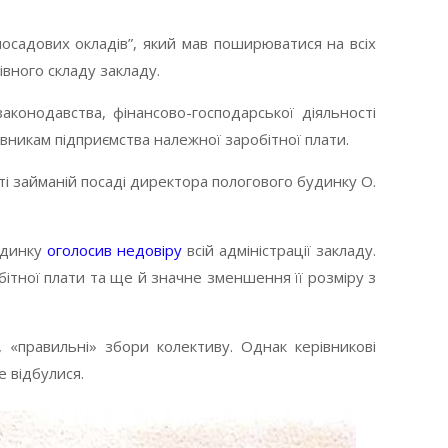
осадових окладів”, який мав поширюватися на всіх
івного складу закладу.
конодавства, фінансово-господарської діяльності
івникам підприємства належної заробітної плати.
ті займаній посаді директора пологового будинку О.
удинку
оголосив недовіру
всій адміністрації закладу.
ітної плати та ще й значне зменшення її розміру з
 «правильні» збори колективу. Однак керівникові
е відбулися.