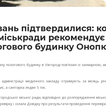
ань підтвердилися: ко
міськради рекомендує
огового будинку Оноп
лу пологового будинку в Ужгороді пов’язані із захмарною,
 адміністрації медичного закладу отримують за місяць річ
с, а санітарка ледве 5 тис.
городської міської ради, відповідно до розпорядження місько
ревірку і склала Довідку про результати проведення переві