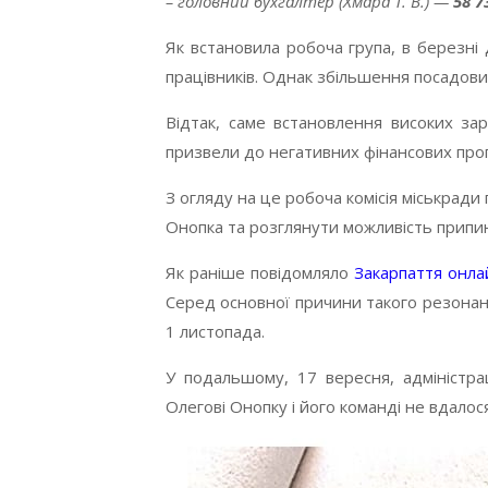
– головний бухгалтер (Хмара Т. В.) —
58 7
Як встановила робоча група, в березні
працівників. Однак збільшення посадових
Відтак, саме встановлення високих зар
призвели до негативних фінансових прогн
З огляду на це робоча комісія міськрад
Онопка та розглянути можливість припи
Як раніше повідомляло
Закарпаття онла
Серед основної причини такого резонанс
1 листопада.
У подальшому, 17 вересня, адміністр
Олегові Онопку і його команді не вдалос