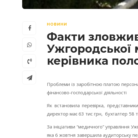
НОВИНИ
Факти зловжив
Ужгородської 
керівника пол
Проблеми із заробітною платою персона
фінансово-господарської діяльності
Як встановила перевірка, представники
директор має 63 тис грн, бухгалтер 58 ти
За ініціативи “медичного” управління Уж
яка 6 жовтня завершила аудиторську пе