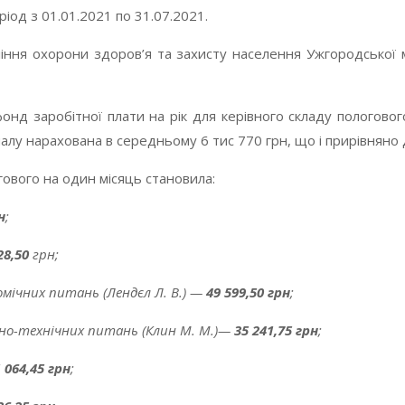
ріод з 01.01.2021 по 31.07.2021.
вління охорони здоров’я та захисту населення Ужгородської
онд заробітної плати на рік для керівного складу пологовог
 нарахована в середньому 6 тис 770 грн, що і прирівняно до
гового на один місяць становила:
н
;
28,50
грн;
омічних питань (Лендєл Л. В.) —
49 599,50 грн
;
но-технічних питань (Клин М. М.)—
35 241,75 грн
;
 064,45 грн
;