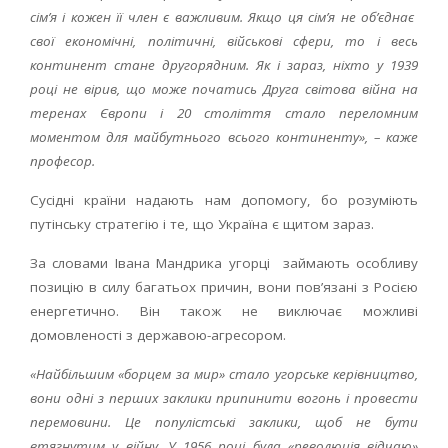
сім’я і кожен її член є важливим. Якщо ця сім’я не об’єднає
свої економічні, політичні, військові сфери, то і весь
континент стане другорядним. Як і зараз, ніхто у 1939
році не вірив, що може початись Друга світова війна на
теренах Європи і 20 століття стало переломним
моментом для майбутнього всього континенту», – каже
професор.
Сусідні країни надають нам допомогу, бо розуміють
путінську стратегію і те, що Україна є щитом зараз.
За словами Івана Мандрика угорці займають особливу
позицію в силу багатьох причин, вони пов’язані з Росією
енергетично. Він також не виключає можливі
домовленості з державою-агресором.
«Найбільшим «борцем за мир» стало угорське керівництво,
вони одні з перших заклики припинити вогонь і провести
перемовини. Це популістські заклики, щоб не бути
втягнутим у війну. У 1956 році була «революція відчаю»