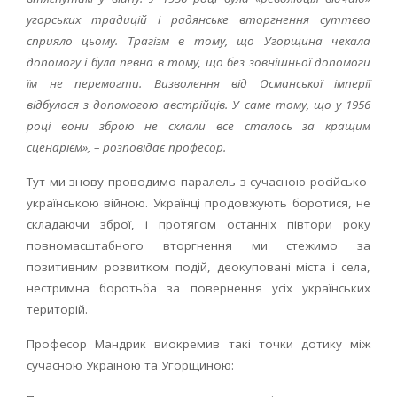
угорських традицій і радянське вторгнення суттєво
сприяло цьому. Трагізм в тому, що Угорщина чекала
допомогу і була певна в тому, що без зовнішньої допомоги
їм не перемогти. Визволення від Османської імперії
відбулося з допомогою австрійців. У саме тому, що у 1956
році вони зброю не склали все сталось за кращим
сценарієм», – розповідає професор.
Тут ми знову проводимо паралель з сучасною російсько-
українською війною. Українці продовжують боротися, не
складаючи зброї, і протягом останніх півтори року
повномасштабного вторгнення ми стежимо за
позитивним розвитком подій, деокуповані міста і села,
нестримна боротьба за повернення усіх українських
територій.
Професор Мандрик виокремив такі точки дотику між
сучасною Україною та Угорщиною: