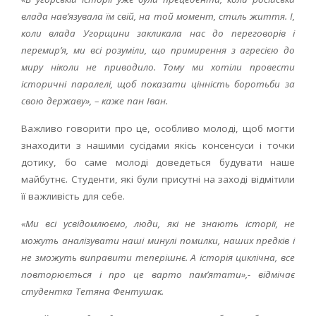
влада нав’язувала їм свій, на той момент, стиль життя. І,
коли влада Угорщини закликала нас до переговорів і
перемир’я, ми всі розуміли, що примирення з агресією до
миру ніколи не приводило. Тому ми хотіли провести
історичні паралелі, щоб показати цінність боротьби за
свою державу», – каже пан Іван.
Важливо говорити про це, особливо молоді, щоб могти
знаходити з нашими сусідами якісь консенсуси і точки
дотику, бо саме молоді доведеться будувати наше
майбутнє. Студенти, які були присутні на заході відмітили
її важливість для себе.
«Ми всі усвідомлюємо, люди, які не знають історії, не
можуть аналізувати наші минулі помилки, наших предків і
не зможуть виправити теперішнє. А історія циклічна, все
повторюється і про це варто пам’ятати»,- відмічає
студентка Тетяна Фентушак.