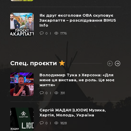
Як друг ексголови ОВА скуповує
Закарпаття – розслідування BIHUS
Info
0
1776
Спец. проєкти
Володимир Тука з Херсона: «Для
мене ця вистава, не роль. Це моє
життя»
0
391
Сергій ЖАДАН |LЮDИ| Музика,
Хартія, Молодь, Україна
0
1828