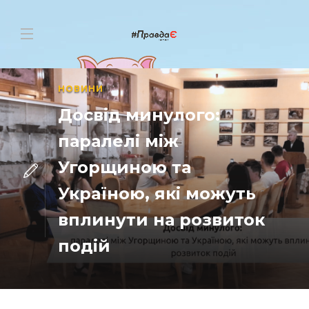
НОВИНИ
Досвід минулого:
паралелі між
Угорщиною та
Україною, які можуть
вплинути на розвиток
подій