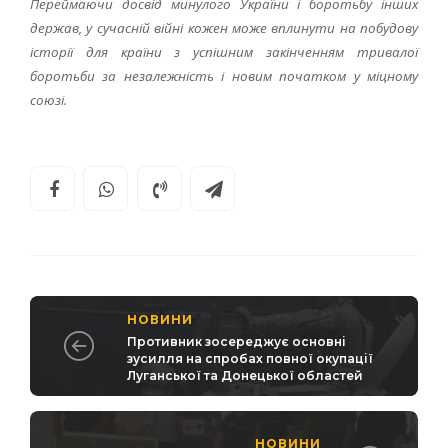
Переймаючи досвід минулого України і боротьбу інших
держав, у сучасній війні кожен може вплинути на побудову
історії для країни з успішним закінченням тривалої
боротьби за незалежність і новим початком у міцному
союзі.
НОВИНИ
Противник зосереджує основні
зусилля на спробах повної окупації
Луганської та Донецької областей
НОВИНИ