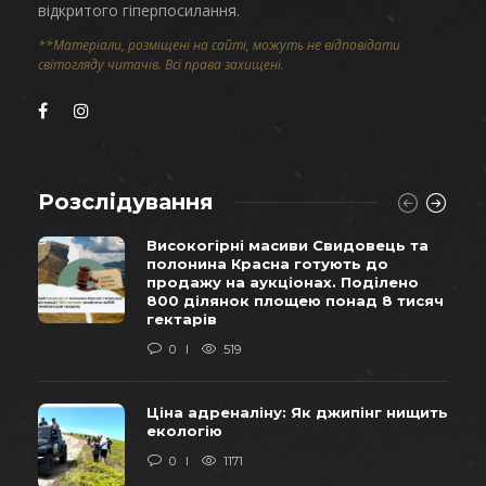
відкритого гіперпосилання.
**Матеріали, розміщені на сайті, можуть не відповідати
світогляду читачів. Всі права захищені.
Розслідування
Високогірні масиви Свидовець та
полонина Красна готують до
продажу на аукціонах. Поділено
800 ділянок площею понад 8 тисяч
гектарів
0
519
Ціна адреналіну: Як джипінг нищить
екологію
0
1171