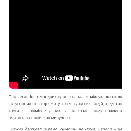
Професор Іван Мандрик провів паралелі між українською
та угорською історіями у світлі сучасних подій, відмітив
спільне і відмінне у них та розказав, чому важливо
вчитись на помилках минулого.
«Кожна держава окремо існувати не може. Європа – це