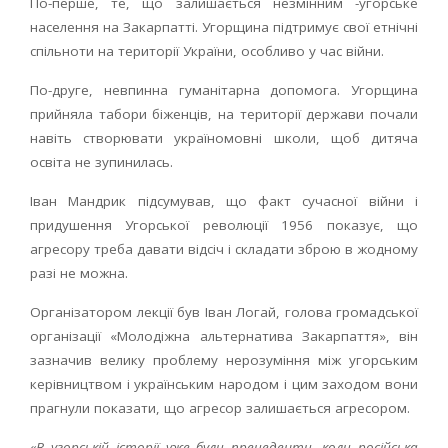
По-перше, те, що залишається незмінним -угорське
населення на Закарпатті. Угорщина підтримує свої етнічні
спільноти на території України, особливо у час війни.
По-друге, невпинна гуманітарна допомога. Угорщина
прийняла табори біженців, на території держави почали
навіть створювати україномовні школи, щоб дитяча
освіта не зупинилась.
Іван Мандрик підсумував, що факт сучасної війни і
придушення Угорської революції 1956 показує, що
агресору треба давати відсіч і складати зброю в жодному
разі не можна.
Організатором лекції був Іван Логай, голова громадської
організації «Молодіжна альтернатива Закарпаття», він
зазначив велику проблему нерозуміння між угорським
керівництвом і українським народом і цим заходом вони
прагнули показати, що агресор залишається агресором.
«В угорській історії уже були прецеденти, коли російська