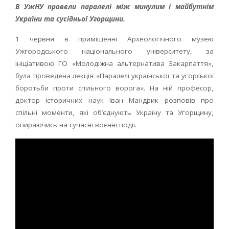
В УжНУ провели паралелі між минулим і майбутнім
України та сусідньої Угорщини.
1 червня в приміщенні Археологічного музею
Ужгородського національного університету, за
ініціативою ГО «Молодіжна альтернатива Закарпаття»,
була проведена лекція «Паралелі української та угорської
боротьби проти спільного ворога». На ній професор,
доктор історичних наук Іван Мандрик розповів про
спільні моменти, які об’єднують Україну та Угорщину,
опираючись на сучасні воєнні події.