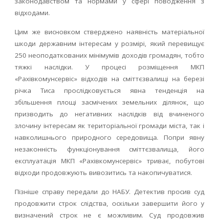
законодавством та нормами у сфері поводження з
відходами.
Цим же висновком стверджено наявність матеріальної
шкоди державним інтересам у розмірі, який перевищує
250 неоподаткованих мінімумів доходів громадян, тобто
тяжкі наслідки. У процесі розміщення МКП
«Рахівкомунсервіс» відходів на сміттєзвалищі на березі
річка Тиса прослідковується явна тенденція на
збільшення площі засмічених земельних ділянок, що
призводить до негативних наслідків від вчиненого
злочину інтересам як територіальної громади міста, так і
навколишнього природного середовища. Попри явну
незаконність функціонування сміттєзвалища, його
експлуатація МКП «Рахівкомунсервіс» триває, побутові
відходи продовжують вивозитись та накопичуватися.
Пізніше справу передали до НАБУ. Детектив просив суд
продовжити строк слідства, оскільки завершити його у
визначений строк не є можливим. Суд продовжив