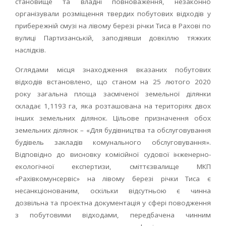
становище та владні повноваження, незаконно
організували розміщення твердих побутових відходів у
прибережній смузі на лівому березі річки Тиса в Рахові по
вулиці Партизанській, заподіявши довкіллю тяжких
наслідків.
Оглядами місця знаходження вказаних побутових
відходів встановлено, що станом на 25 лютого 2020
року загальна площа засміченої земельної ділянки
складає 1,1193 га, яка розташована на територіях двох
інших земельних ділянок. Цільове призначення обох
земельних ділянок – «Для будівництва та обслуговування
будівель закладів комунального обслуговування».
Відповідно до висновку комісійної судової інженерно-
екологічної експертизи, сміттєзвалище МКП
«Рахівкомунсервіс» на лівому березі річки Тиса є
несанкціонованим, оскільки відсутньою є чинна
дозвільна та проектна документація у сфері поводження
з побутовими відходами, передбачена чинним