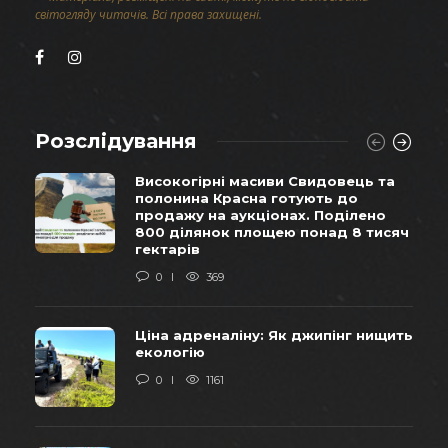
світогляду читачів. Всі права захищені.
Розслідування
Високогірні масиви Свидовець та
полонина Красна готують до
продажу на аукціонах. Поділено
800 ділянок площею понад 8 тисяч
гектарів
0
369
Ціна адреналіну: Як джипінг нищить
екологію
0
1161