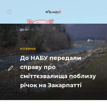
НОВИНИ
До НАБУ передали
справу про
сміттєзвалища поблизу
річок на Закарпатті