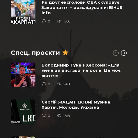
Як друг ексголови ОВА скуповує
Закарпаття – розслідування BIHUS
Info
0
1760
Спец. проєкти
Володимир Тука з Херсона: «Для
мене ця вистава, не роль. Це моє
життя»
0
248
Сергій ЖАДАН |LЮDИ| Музика,
Хартія, Молодь, Україна
0
1818