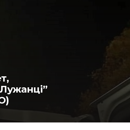
т,
“Лужанці”
О)