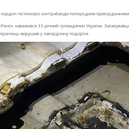
 кордон тютюнової контрабанди попередили прикордонники М
«Рено» наважився 33-річний громадянин України. Запакувавш
українець вирушив у закордонну подорож.