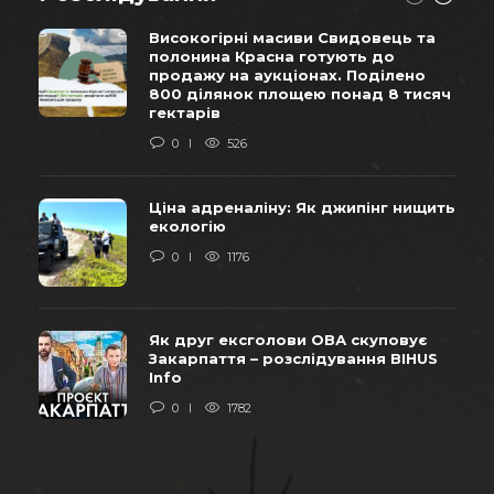
Високогірні масиви Свидовець та
полонина Красна готують до
продажу на аукціонах. Поділено
800 ділянок площею понад 8 тисяч
гектарів
0
526
Ціна адреналіну: Як джипінг нищить
екологію
0
1176
Як друг ексголови ОВА скуповує
Закарпаття – розслідування BIHUS
Info
0
1782