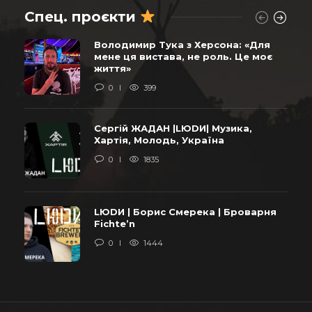
Спец. проєкти
Володимир Тука з Херсона: «Для
мене ця вистава, не роль. Це моє
життя»
0
399
Сергій ЖАДАН |LЮDИ| Музика,
Хартія, Молодь, Україна
0
1835
LЮDИ | Борис Смерека | Броварня
Fichte’n
0
1444