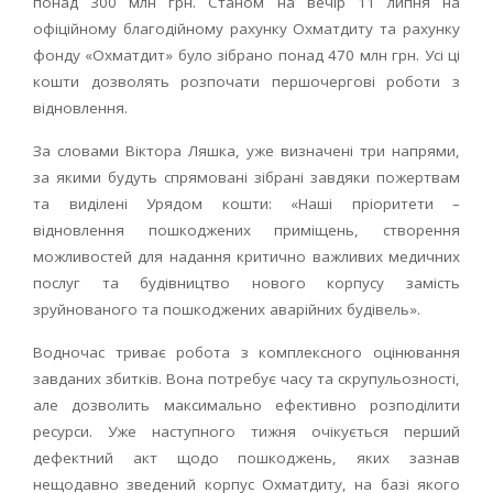
понад 300 млн грн. Станом на вечір 11 липня на
офіційному благодійному рахунку Охматдиту та рахунку
фонду «Охматдит» було зібрано понад 470 млн грн. Усі ці
кошти дозволять розпочати першочергові роботи з
відновлення.
За словами Віктора Ляшка, уже визначені три напрями,
за якими будуть спрямовані зібрані завдяки пожертвам
та виділені Урядом кошти: «Наші пріоритети –
відновлення пошкоджених приміщень, створення
можливостей для надання критично важливих медичних
послуг та будівництво нового корпусу замість
зруйнованого та пошкоджених аварійних будівель».
Водночас триває робота з комплексного оцінювання
завданих збитків. Вона потребує часу та скрупульозності,
але дозволить максимально ефективно розподілити
ресурси. Уже наступного тижня очікується перший
дефектний акт щодо пошкоджень, яких зазнав
нещодавно зведений корпус Охматдиту, на базі якого