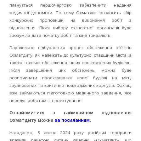
планується першочергово забезпечити надання
медичної допомоги. По тому Охматдит оголосить збір
конкурсних пропозицій на виконання робіт з
відновлення. Після вибору експертної організації буде
зрозуміла дата початку робіт та їхня тривалість.
Паралельно відбувається процес обстеження обʼєктів
Охматдиту, які належать до культурної спадщини міста, а
також технічні обстеження інших пошкоджених будівель.
Після завершення цих обстежень можна буде
розпочинати проектування нової будівлі на місці
зруйнованих та критично пошкоджених корпусів. Фахівці
вже займаються підготовкою медичного завдання, яке
передує роботам із проектування.
Ознайомитися з таймлайном відновлення
Охматдиту можна
за посиланням
.
Нагадаємо, 8 липня 2024 року російські терористи
вразили ракетою дитячу лікарню «Охматдит», що