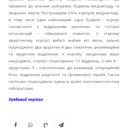
призвело до значних руйнувань будівель медзакладу та
людських жертв. Постраждали пʼять корпусів медзакладу,
в тому числі один найновіший; одна будівля – корпус
токсикології з відділенням хронічних та гострих
інтоксикацій – обвалилася повністю. У старому
хірургічному корпусі вибиті майже всі вікна, сильно
пошкоджено два хірургічні й два соматичні, реанімаційне
та хірургічне відділення. У новому, зведеному лише
нещодавно, корпусі пошкоджено 12 відділень, з них 8 –
хірургічних, 5 – онкологічних, дві реанімації, операційний
блок, відділення радіології та променевої терапії. Також
частково пошкоджено єдину в країні онкогематологічну
лабораторію.
Урядовий портал