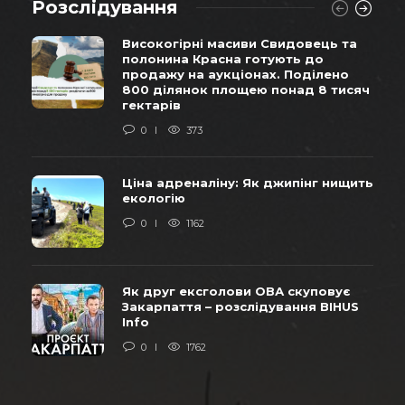
Розслідування
Високогірні масиви Свидовець та
полонина Красна готують до
продажу на аукціонах. Поділено
800 ділянок площею понад 8 тисяч
гектарів
0
373
Ціна адреналіну: Як джипінг нищить
екологію
0
1162
Як друг ексголови ОВА скуповує
Закарпаття – розслідування BIHUS
Info
0
1762