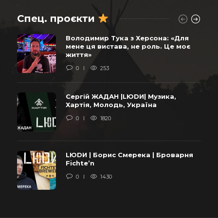
Спец. проєкти
Володимир Тука з Херсона: «Для
мене ця вистава, не роль. Це моє
життя»
0
253
Сергій ЖАДАН |LЮDИ| Музика,
Хартія, Молодь, Україна
0
1820
LЮDИ | Борис Смерека | Броварня
Fichte’n
0
1430