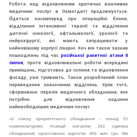
Робота над відновленням критично важливих
медичних послуг в Охматдиті продовжується.
Йдеться насамперед про операційні блоки,
відділення інтенсивної терапії та відділення
дитячої онкології, офтальмології, урології та
нейрохірургії, які мають запрацювати у
найновішому корпусі лікарні. Хоч він також зазнав
пошкоджень під час
російської ракетної атаки 8
липня
, проте відновлювальні роботи всередині
приміщень, підготовка до скління та відновлення
фасаду, уже тривають. Також розроблений план
переведення зазначених відділень. Крім того,
сформовано перелік медичного обладнання, яке
потрібно для відновлення надання
найнеобхідніших медичних послуг.
«У списку пріоритетного обладнання – понад 55
номенклатурних позицій (загалом 242 одиниці
обладнання) орієнтовною вартістю 400 млн грн. Ми