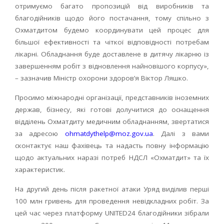
отримуємо багато пропозицій від виробників та
благодійників щодо його постачання, тому спільно з
Охматдитом будемо координувати цей процес для
більшої ефективності та чіткої відповідності потребам
лікарні. Обладнання буде доставлене в дитячу лікарню із
завершенням робіт з відновлення найновішого корпусу»,
– зазначив Міністр охорони здоров’я Віктор Ляшко.
Просимо міжнародні організації, представників іноземних
держав, бізнесу, які готові долучитися до оснащення
відділень Охматдиту медичним обладнанням, звертатися
за адресою
ohmatdythelp@moz.gov.ua
. Далі з вами
сконтактує наш фахівець та надасть повну інформацію
щодо актуальних наразі потреб НДСЛ «Охматдит» та їх
характеристик.
На другий день після ракетної атаки Уряд виділив перші
100 млн гривень для проведення невідкладних робіт. За
цей час через платформу UNITED24 благодійники зібрали