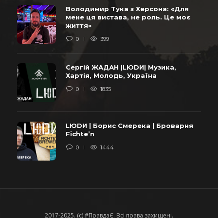
Володимир Тука з Херсона: «Для
мене ця вистава, не роль. Це моє
життя»
0
399
Сергій ЖАДАН |LЮDИ| Музика,
Хартія, Молодь, Україна
0
1835
LЮDИ | Борис Смерека | Броварня
Fichte’n
0
1444
2017-2025. (c) #ПравдаЄ. Всі права захищені.