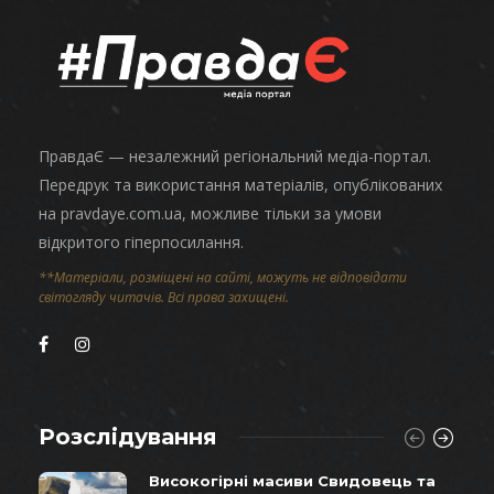
ПравдаЄ — незалежний регіональний медіа-портал.
Передрук та використання матеріалів, опублікованих
на pravdaye.com.ua, можливе тільки за умови
відкритого гіперпосилання.
**Матеріали, розміщені на сайті, можуть не відповідати
світогляду читачів. Всі права захищені.
Розслідування
Високогірні масиви Свидовець та