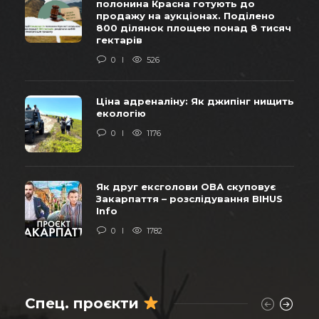
полонина Красна готують до
продажу на аукціонах. Поділено
800 ділянок площею понад 8 тисяч
гектарів
0
526
Ціна адреналіну: Як джипінг нищить
екологію
0
1176
Як друг ексголови ОВА скуповує
Закарпаття – розслідування BIHUS
Info
0
1782
Спец. проєкти