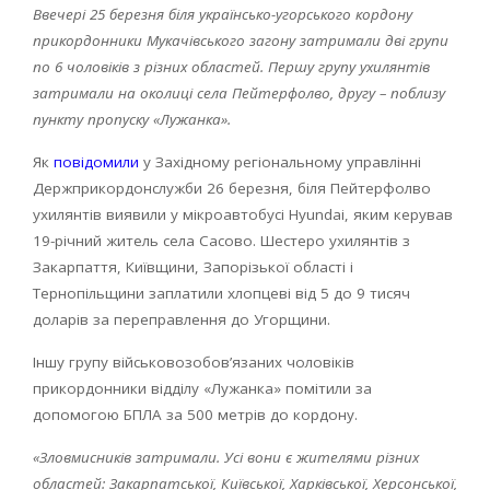
Ввечері 25 березня біля українсько-угорського кордону
прикордонники Мукачівського загону затримали дві групи
по 6 чоловіків з різних областей. Першу групу ухилянтів
затримали на околиці села Пейтерфолво, другу – поблизу
пункту пропуску «Лужанка».
Як
повідомили
у Західному регіональному управлінні
Держприкордонслужби 26 березня, біля Пейтерфолво
ухилянтів виявили у мікроавтобусі Hyundai, яким керував
19-річний житель села Сасово. Шестеро ухилянтів з
Закарпаття, Київщини, Запорізької області і
Тернопільщини заплатили хлопцеві від 5 до 9 тисяч
доларів за переправлення до Угорщини.
Іншу групу військовозобов’язаних чоловіків
прикордонники відділу «Лужанка» помітили за
допомогою БПЛА за 500 метрів до кордону.
«Зловмисників затримали. Усі вони є жителями різних
областей: Закарпатської, Київської, Харківської, Херсонської,