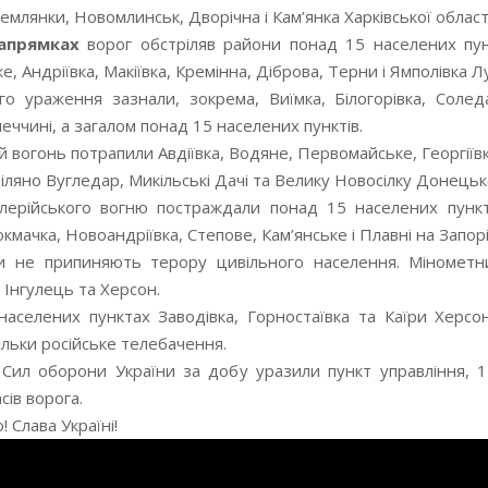
млянки, Новомлинськ, Дворічна і Кам’янка Харківської області
апрямках
ворог обстріляв райони понад 15 населених пунк
е, Андріївка, Макіївка, Кремінна, Діброва, Терни і Ямполівка Л
о ураження зазнали, зокрема, Виїмка, Білогорівка, Соледар
ччині, а загалом понад 15 населених пунктів.
 вогонь потрапили Авдіївка, Водяне, Первомайське, Георгіївк
іляно Вугледар, Микільські Дачі та Велику Новосілку Донецько
лерійського вогню постраждали понад 15 населених пункті
кмачка, Новоандріївка, Степове, Кам’янське і Плавні на Запорі
 не припиняють терору цивільного населення. Мінометних
, Інгулець та Херсон.
аселених пунктах Заводівка, Горностаївка та Каїри Херсон
ільки російське телебачення.
ї Сил оборони України за добу уразили пункт управління, 
сів ворога.
 Слава Україні!