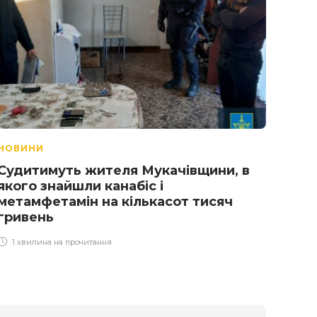
НОВИНИ
НОВ
Судитимуть жителя Мукачівщини, в
Деп
якого знайшли канабіс і
зня
метамфетамін на кількасот тисяч
реф
гривень
мед
1 хвилина на прочитання
1 х