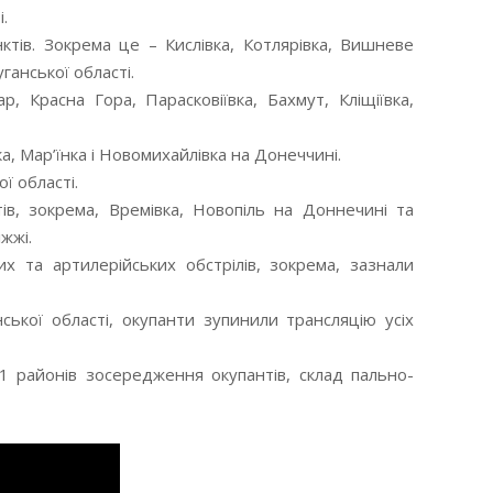
.
тів. Зокрема це – Кислівка, Котлярівка, Вишневе
уганської області.
, Красна Гора, Парасковіївка, Бахмут, Кліщіївка,
а, Мар’їнка і Новомихайлівка на Донеччині.
ї області.
в, зокрема, Времівка, Новопіль на Доннечині та
жжі.
 та артилерійських обстрілів, зокрема, зазнали
ської області, окупанти зупинили трансляцію усіх
11 районів зосередження окупантів, склад пально-