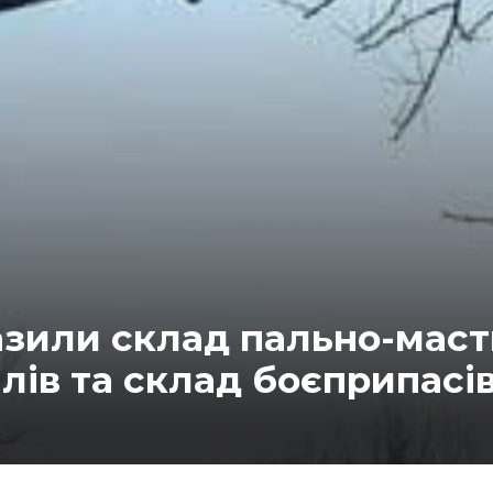
азили склад пально-мас
лів та склад боєприпасі