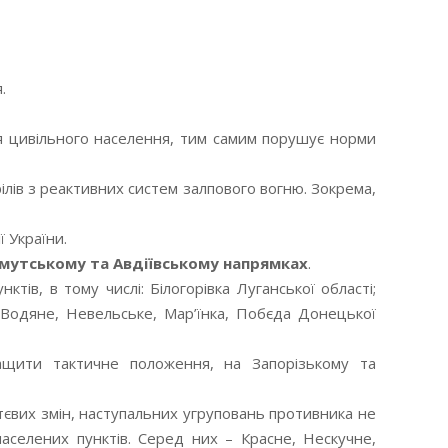
.
я цивільного населення, тим самим порушує норми
ілів з реактивних систем залпового вогню. Зокрема,
ї України.
хмутському та Авдіївському напрямках
.
ів, в тому числі: Білогорівка Луганської області;
ка, Водяне, Невельське, Мар’їнка, Побєда Донецької
ащити тактичне положення, на Запорізькому та
тєвих змін, наступальних угруповань противника не
аселених пунктів. Серед них – Красне, Нескучне,