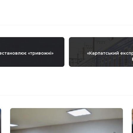
 встановлює «тривожні»
«Карпатський експр