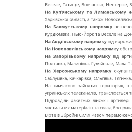
Веселе, Гатище, Вовчанськ, Нестерне, Зе
На Куп’янському та Лиманському н
Харківської області, а також Новоселівськ
На Бахмутському напрямку
вогневог
Курдюмівка, Нью-Йорк та Веселе на Доне
На Авдіївському напрямку
під ворожий
На Новопавлівському напрямку
обстр
На Запорізькому напрямку
від арти
Полтавка, Малинівка, Гуляйполе, Мала То
На Херсонському напрямку
окупанти
Саблуківка, Качкарівка, Ольгівка, Тягинка
На тимчасово зайнятих територіях, в н
українських телеканалів, транслюється т
Підрозділи ракетних військ і артилері
мастильних матеріалів та склад боєприпа
Вірте в Збройні Сили! Разом переможемо!