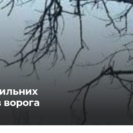
тильних
в ворога