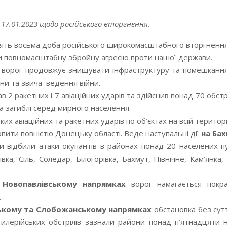
17.01.2023 щодо російського вторгнення.
дцять восьма доба російського широкомасштабного вторгнення
и повномасштабну збройну агресію проти нашої держави.
, ворог продовжує знищувати інфраструктуру та помешканн
ни та звичаї ведення війни.
2 ракетних і 7 авіаційних ударів та здійснив понад 70 обстр
та загиблі серед мирного населення.
х авіаційних та ракетних ударів по об’єктах на всій територі
опити повністю Донецьку області. Веде наступальні дії
на Ба
відбили атаки окупантів в районах понад 20 населених пункт
івка, Сіль, Соледар, Білогорівка, Бахмут, Північне, Кам’ян
 Новопавлівському напрямках
ворог намагається покр
.
ському та Слобожанському напрямках
обстановка без сут
илерійських обстрілів зазнали райони понад п’ятнадцяти н