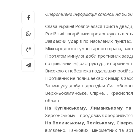
Оперативна інформація станом на 06.00 
Слава Україні! Розпочалася триста два
Російські загарбники продовжують вест
Завдаючи ударів по населених пунктах
Міжнародного гуманітарного права, зако
Протягом минулої доби противник завдав 
по цивільній інфраструктурі, є поранені 
Високою є небезпека подальших російськи
Противник не полишає своїх намірів зах
За минулу добу підрозділи Сил оборони 
Верхньокам’янське, Спірне, , Краснопол
області.
На Куп’янському, Лиманському та
Херсонському – продовжує обороняьтся
На Волинському, Поліському, Сівер
виявлено. Танкових, мінометних та арт