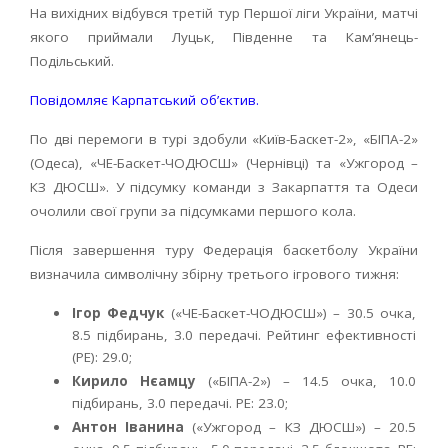
На вихідних відбувся третій тур Першої ліги України, матчі
якого приймали Луцьк, Південне та Кам’янець-
Подільський.
Повідомляє Карпатський об’єктив.
По дві перемоги в турі здобули «Київ-Баскет-2», «БІПА-2»
(Одеса), «ЧЕ-Баскет-ЧОДЮСШ» (Чернівці) та «Ужгород –
КЗ ДЮСШ». У підсумку команди з Закарпаття та Одеси
очолили свої групи за підсумками першого кола.
Після завершення туру Федерація баскетболу України
визначила символічну збірну третього ігрового тижня:
Ігор Федчук
(«ЧЕ-Баскет-ЧОДЮСШ») – 30.5 очка,
8.5 підбирань, 3.0 передачі. Рейтинг ефективності
(РЕ): 29.0;
Кирило Нєамцу
(«БІПА-2») – 14.5 очка, 10.0
підбирань, 3.0 передачі. РЕ: 23.0;
Антон Іванина
(«Ужгород – КЗ ДЮСШ») – 20.5