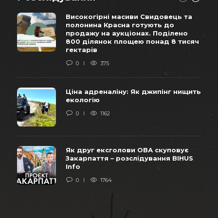
Високогірні масиви Свидовець та
полонина Красна готують до
продажу на аукціонах. Поділено
800 ділянок площею понад 8 тисяч
гектарів
0
375
Ціна адреналіну: Як джипінг нищить
екологію
0
1162
Як друг ексголови ОВА скуповує
Закарпаття – розслідування BIHUS
Info
0
1764