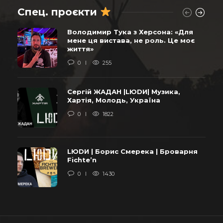
Спец. проєкти
Володимир Тука з Херсона: «Для
мене ця вистава, не роль. Це моє
життя»
0
255
Сергій ЖАДАН |LЮDИ| Музика,
Хартія, Молодь, Україна
0
1822
LЮDИ | Борис Смерека | Броварня
Fichte’n
0
1430