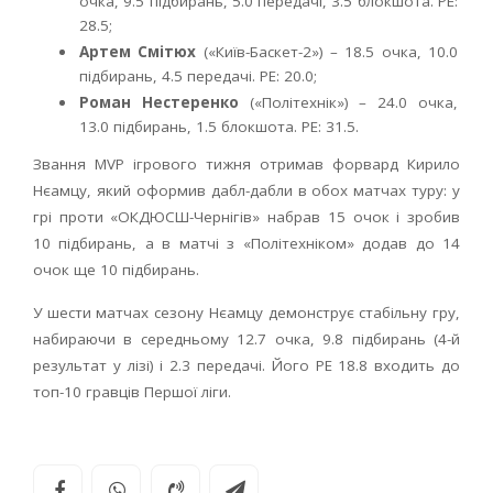
очка, 9.5 підбирань, 5.0 передачі, 3.5 блокшота. РЕ:
28.5;
Артем Смітюх
(«Київ-Баскет-2») – 18.5 очка, 10.0
підбирань, 4.5 передачі. РЕ: 20.0;
Роман Нестеренко
(«Політехнік») – 24.0 очка,
13.0 підбирань, 1.5 блокшота. РЕ: 31.5.
Звання MVP ігрового тижня отримав форвард Кирило
Нєамцу, який оформив дабл-дабли в обох матчах туру: у
грі проти «ОКДЮСШ-Чернігів» набрав 15 очок і зробив
10 підбирань, а в матчі з «Політехніком» додав до 14
очок ще 10 підбирань.
У шести матчах сезону Нєамцу демонструє стабільну гру,
набираючи в середньому 12.7 очка, 9.8 підбирань (4-й
результат у лізі) і 2.3 передачі. Його РЕ 18.8 входить до
топ-10 гравців Першої ліги.