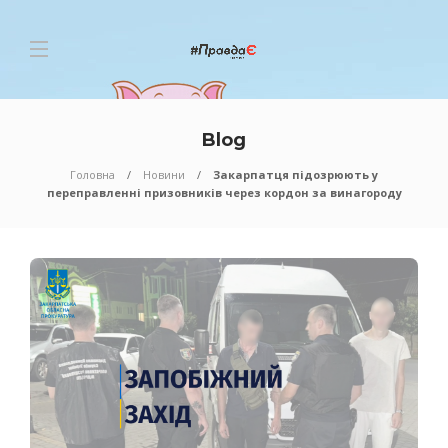
Blog
Головна
Новини
Закарпатця підозрюють у
переправленні призовників через кордон за винагороду