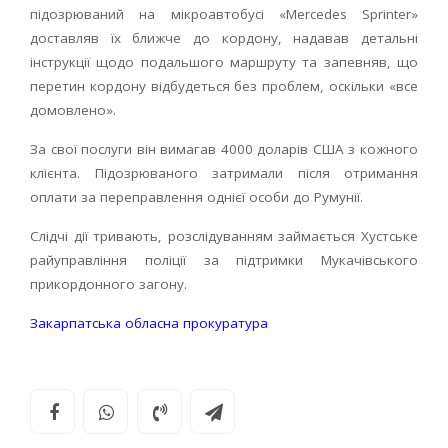
підозрюваний на мікроавтобусі «Mercedes Sprinter»
доставляв їх ближче до кордону, надавав детальні
інструкції щодо подальшого маршруту та запевняв, що
перетин кордону відбудеться без проблем, оскільки «все
домовлено».
За свої послуги він вимагав 4000 доларів США з кожного
клієнта. Підозрюваного затримали після отримання
оплати за переправлення однієї особи до Румунії.
Слідчі дії тривають, розслідуванням займається Хустське
райуправління поліції за підтримки Мукачівського
прикордонного загону.
Закарпатська обласна прокуратура