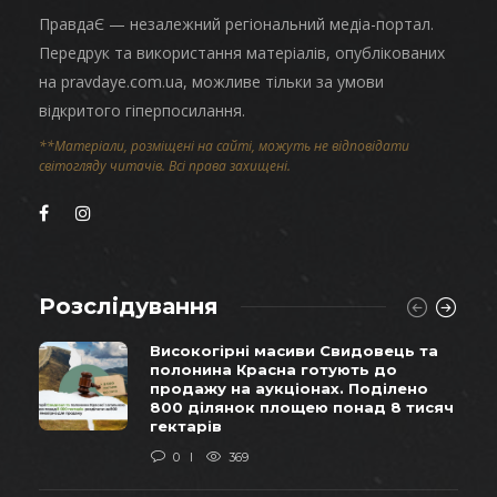
ПравдаЄ — незалежний регіональний медіа-портал.
Передрук та використання матеріалів, опублікованих
на pravdaye.com.ua, можливе тільки за умови
відкритого гіперпосилання.
**Матеріали, розміщені на сайті, можуть не відповідати
світогляду читачів. Всі права захищені.
Розслідування
Високогірні масиви Свидовець та
полонина Красна готують до
продажу на аукціонах. Поділено
800 ділянок площею понад 8 тисяч
гектарів
0
369