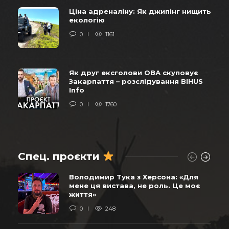
Ціна адреналіну: Як джипінг нищить
екологію
0
1161
Як друг ексголови ОВА скуповує
Закарпаття – розслідування BIHUS
Info
0
1760
Спец. проєкти
Володимир Тука з Херсона: «Для
мене ця вистава, не роль. Це моє
життя»
0
248