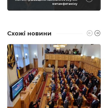
метамфетаміну
Схожі новини