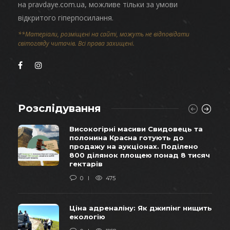
на pravdaye.com.ua, можливе тільки за умови
відкритого гіперпосилання.
**Матеріали, розміщені на сайті, можуть не відповідати
світогляду читачів. Всі права захищені.
Розслідування
Високогірні масиви Свидовець та
полонина Красна готують до
продажу на аукціонах. Поділено
800 ділянок площею понад 8 тисяч
гектарів
0
475
Ціна адреналіну: Як джипінг нищить
екологію