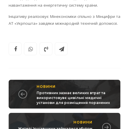
навантаження на енергетичну систему країни.
Ініціативу реалізовує Мінекономіки спільно з Мінцифри та
АТ «Укрпошта» завдяки міжнародній технічній допомозі.
НОВИНИ
Противник зазнає великих втрат та
використовувє цивільні медичні
установи для розміщення поранених
НОВИНИ
Жителі Іршавщини займалися збутом