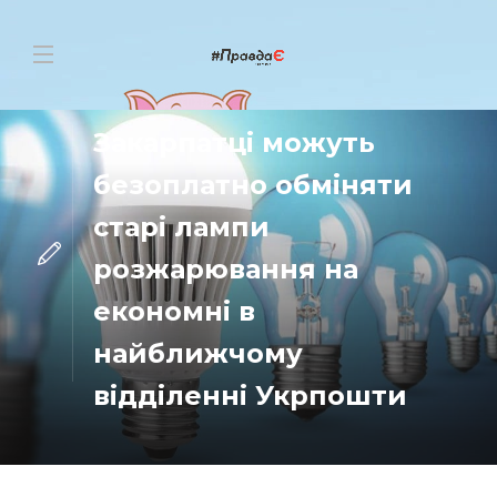
НОВИНИ
Закарпатці можуть
безоплатно обміняти
старі лампи
розжарювання на
економні в
найближчому
відділенні Укрпошти