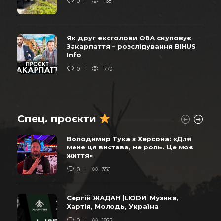
0
1168
Як друг ексголови ОВА скуповує
Закарпаття – розслідування BIHUS
Info
0
1770
Спец. проєкти
Володимир Тука з Херсона: «Для
мене ця вистава, не роль. Це моє
життя»
0
350
Сергій ЖАДАН |LЮDИ| Музика,
Хартія, Молодь, Україна
0
1825