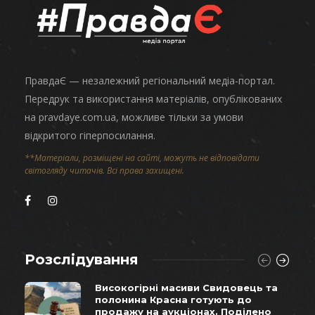
ПравдаЄ — незалежний регіональний медіа-портал.
Передрук та використання матеріалів, опублікованих
на pravdaye.com.ua, можливе тільки за умови
відкритого гіперпосилання.
**Матеріали, розміщені на сайті, можуть не відповідати
світогляду читачів. Всі права захищені.
Розслідування
Високогірні масиви Свидовець та
полонина Красна готують до
продажу на аукціонах. Поділено