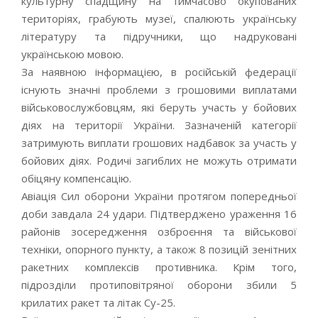
культурну спадщину на тимчасово окупованих
територіях, грабують музеї, спалюють українську
літературу та підручники, що надруковані
українською мовою.
За наявною інформацією, в російській федерації
існують значні проблеми з грошовими виплатами
військовослужбовцям, які беруть участь у бойових
діях на території України. Зазначеній категорії
затримують виплати грошових надбавок за участь у
бойових діях. Родичі загиблих не можуть отримати
обіцяну компенсацію.
Авіація Сил оборони України протягом попередньої
доби завдала 24 удари. Підтверджено ураження 16
районів зосередження озброєння та військової
техніки, опорного пункту, а також 8 позицій зенітних
ракетних комплексів противника. Крім того,
підрозділи протиповітряної оборони збили 5
крилатих ракет та літак Су-25.