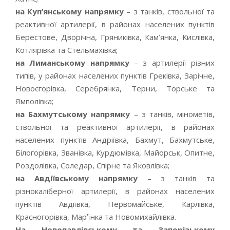
на Куп’янському напрямку
– з танків, ствольної та
реактивної артилерії, в районах населених пунктів
Берестове, Дворічна, Гряниківка, Кам’янка, Кислівка,
Котлярівка та Стельмахівка;
на Лиманському напрямку
– з артилерії різних
типів, у районах населених пунктів Греківка, Зарічне,
Новоєгорівка, Серебрянка, Терни, Торське та
Ямполівка;
на Бахмутському напрямку
– з танків, мінометів,
ствольної та реактивної артилерії, в районах
населених пунктів Андріївка, Бахмут, Бахмутське,
Білогорівка, Званівка, Курдюмівка, Майорськ, Опитне,
Роздолівка, Соледар, Спірне та Яковлівка;
на Авдіївському напрямку
– з танків та
різнокаліберної артилерії, в районах населених
пунктів Авдіївка, Первомайське, Карлівка,
Красногорівка, Марʼїнка та Новомихайлівка.
На Новопавлівському та Запорізькому