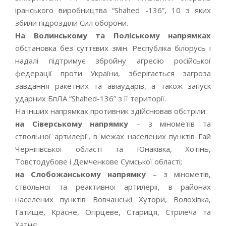
іранського виробництва “Shahed -136”, 10 з яких
збили підрозділи Сил оборони.
На Волинському та Поліському напрямках
обстановка без суттєвих змін. Республіка білорусь і
надалі підтримує збройну агресію російської
федерації проти України, зберігається загроза
завдання ракетних та авіаударів, а також запуск
ударних БпЛА “Shahed-136” з її території.
На інших напрямках противник здійснював обстріли:
на Сіверському напрямку
– з мінометів та
ствольної артилерії, в межах населених пунктів Гай
Чернігівської області та Юнаківка, Хотінь,
Товстодубове і Демченкове Сумської області;
на Слобожанському напрямку
– з мінометів,
ствольної та реактивної артилерії, в районах
населених пунктів Вовчанські Хутори, Волохівка,
Гатище, Красне, Огірцеве, Стариця, Стрілеча та
Хатнє;