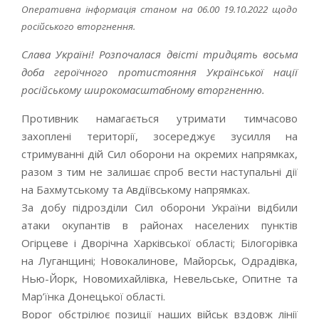
Оперативна інформація станом на 06.00 19.10.2022 щодо
російського вторгнення.
Слава Україні! Розпочалася двісті тридцять восьма
доба героїчного протистояння Української нації
російському широкомасштабному вторгненню.
Противник намагається утримати тимчасово
захоплені території, зосереджує зусилля на
стримуванні дій Сил оборони на окремих напрямках,
разом з тим не залишає спроб вести наступальні дії
на Бахмутському та Авдіївському напрямках.
За добу підрозділи Сил оборони України відбили
атаки окупантів в районах населених пунктів
Огірцеве і Дворічна Харківської області; Білогорівка
на Луганщині; Новокалинове, Майорськ, Одрадівка,
Нью-Йорк, Новомихайлівка, Невельське, Опитне та
Мар’їнка Донецької області.
Ворог обстрілює позиції наших військ вздовж лінії