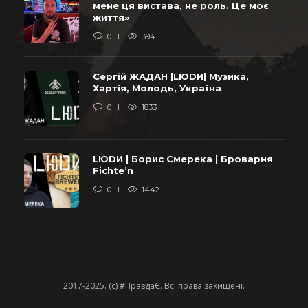
мене ця вистава, не роль. Це моє
життя»
0
394
Сергій ЖАДАН |LЮDИ| Музика,
Хартія, Молодь, Україна
0
1833
LЮDИ | Борис Смерека | Броварня
Fichte’n
0
1442
2017-2025. (c) #ПравдаЄ. Всі права захищені.