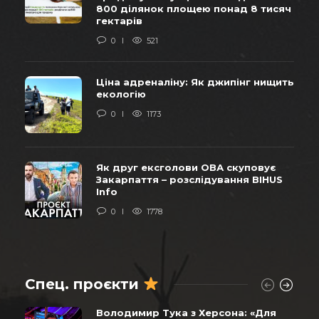
800 ділянок площею понад 8 тисяч
гектарів
0
521
Ціна адреналіну: Як джипінг нищить
екологію
0
1173
Як друг ексголови ОВА скуповує
Закарпаття – розслідування BIHUS
Info
0
1778
Спец. проєкти
Володимир Тука з Херсона: «Для