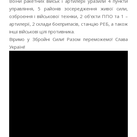
Воїни ракетних військ і артилерії уразили 4 пункти
управління, 5 районів зосередження живої сили,
озброєння і військової техніки, 2 об’єкти ППО та 1 –
артилерії, 2 склади боєприпасів, станцію РЕБ, а також
інші військові цілі противника.
Віримо у Збройні Сили! Разом переможемо! Слава
Україні!