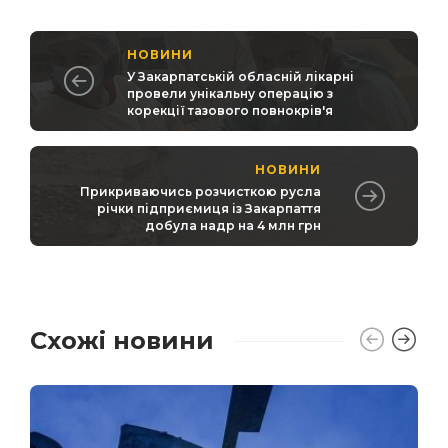
НОВИНИ
У Закарпатській обласній лікарні
провели унікальну операцію з
корекції тазового повнокрів'я
НОВИНИ
Прикриваючись розчисткою русла
річки підприємиця із Закарпаття
добула надр на 4 млн грн
Схожі новини