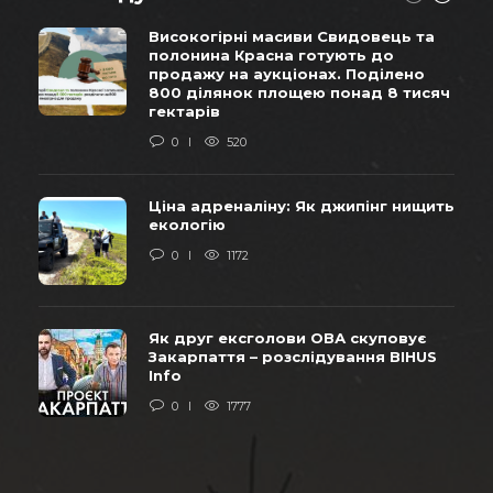
Високогірні масиви Свидовець та
полонина Красна готують до
продажу на аукціонах. Поділено
800 ділянок площею понад 8 тисяч
гектарів
0
520
Ціна адреналіну: Як джипінг нищить
екологію
0
1172
Як друг ексголови ОВА скуповує
Закарпаття – розслідування BIHUS
Info
0
1777