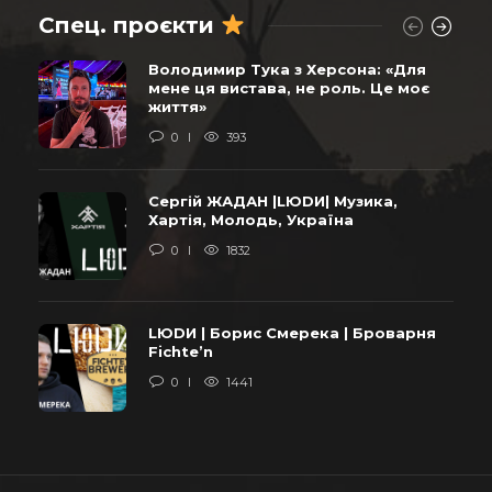
Спец. проєкти
Володимир Тука з Херсона: «Для
мене ця вистава, не роль. Це моє
життя»
0
393
Сергій ЖАДАН |LЮDИ| Музика,
Хартія, Молодь, Україна
0
1832
LЮDИ | Борис Смерека | Броварня
Fichte’n
0
1441