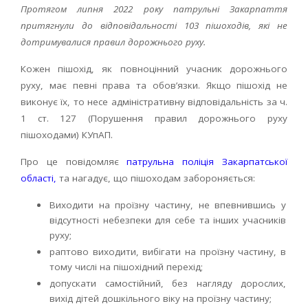
Протягом липня 2022 року патрульні Закарпаття
притягнули до відповідальності 103 пішоходів, які не
дотримувалися правил дорожнього руху.
Кожен пішохід, як повноцінний учасник дорожнього
руху, має певні права та обов’язки. Якщо пішохід не
виконує їх, то несе адміністративну відповідальність за ч.
1 ст. 127 (Порушення правил дорожнього руху
пішоходами) КУпАП.
Про це повідомляє
патрульна поліція Закарпатської
області,
та нагадує, що пішоходам забороняється:
Виходити на проїзну частину, не впевнившись у
відсутності небезпеки для себе та інших учасників
руху;
раптово виходити, вибігати на проїзну частину, в
тому числі на пішохідний перехід;
допускати самостійний, без нагляду дорослих,
вихід дітей дошкільного віку на проїзну частину;