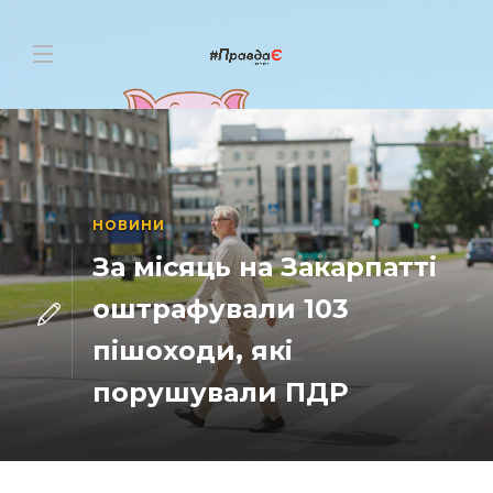
НОВИНИ
За місяць на Закарпатті
оштрафували 103
пішоходи, які
порушували ПДР