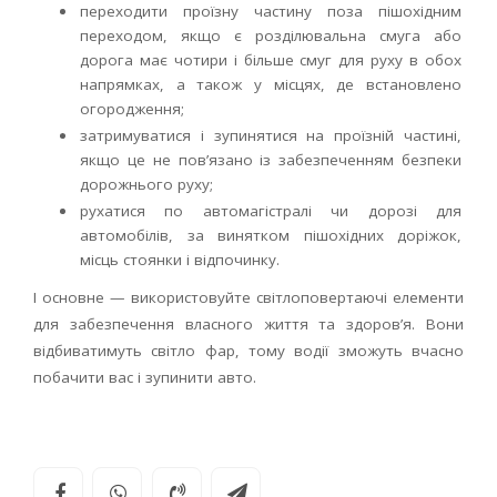
переходити проїзну частину поза пішохідним
переходом, якщо є розділювальна смуга або
дорога має чотири і більше смуг для руху в обох
напрямках, а також у місцях, де встановлено
огородження;
затримуватися і зупинятися на проїзній частині,
якщо це не пов’язано із забезпеченням безпеки
дорожнього руху;
рухатися по автомагістралі чи дорозі для
автомобілів, за винятком пішохідних доріжок,
місць стоянки і відпочинку.
І основне — використовуйте світлоповертаючі елементи
для забезпечення власного життя та здоров’я. Вони
відбиватимуть світло фар, тому водії зможуть вчасно
побачити вас і зупинити авто.