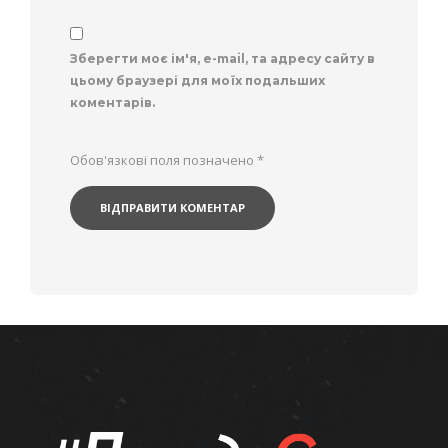
Зберегти моє ім'я, e-mail, та адресу сайту в
цьому браузері для моїх подальших
коментарів.
Обов'язкові поля позначено
*