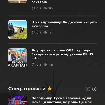
гектарів
0
370
Ціна адреналіну: Як джипінг нищить
екологію
0
1161
Як друг ексголови ОВА скуповує
Закарпаття – розслідування BIHUS
Info
0
1761
Спец. проєкти
Володимир Тука з Херсона: «Для
мене ця вистава, не роль. Це моє