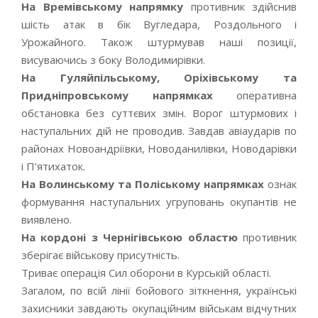
На Времівському напрямку
противник здійснив
шість атак в бік Вугледара, Роздольного і
Урожайного. Також штурмував наші позиції,
висуваючись з боку Володимирівки.
На Гуляйпільському, Оріхівському та
Придніпровському напрямках
оперативна
обстановка без суттєвих змін. Ворог штурмових і
наступальних дій не проводив. Завдав авіаударів по
районах Новоандріївки, Новоданилівки, Новодарівки
і П’ятихаток.
На Волинському та Поліському напрямках
ознак
формування наступальних угруповань окупантів не
виявлено.
На кордоні з Чернігівською областю
противник
зберігає військову присутність.
Триває операція Сил оборони в Курській області.
Загалом, по всій лінії бойового зіткнення, українські
захисники завдають окупаційним військам відчутних