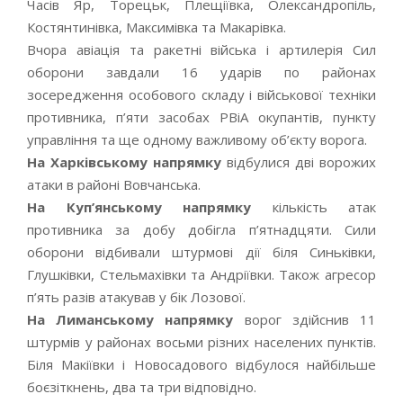
Часів Яр, Торецьк, Плещіївка, Олександропіль,
Костянтинівка, Максимівка та Макарівка.
Вчора авіація та ракетні війська і артилерія Сил
оборони завдали 16 ударів по районах
зосередження особового складу і військової техніки
противника, п’яти засобах РВіА окупантів, пункту
управління та ще одному важливому об’єкту ворога.
На Харківському напрямку
відбулися дві ворожих
атаки в районі Вовчанська.
На Куп’янському напрямку
кількість атак
противника за добу добігла п’ятнадцяти. Сили
оборони відбивали штурмові дії біля Синьківки,
Глушківки, Стельмахівки та Андріївки. Також агресор
п’ять разів атакував у бік Лозової.
На Лиманському напрямку
ворог здійснив 11
штурмів у районах восьми різних населених пунктів.
Біля Макіївки і Новосадового відбулося найбільше
боєзіткнень, два та три відповідно.