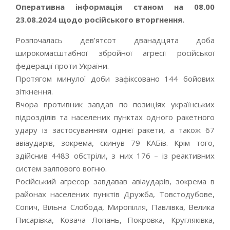
Оперативна інформація станом на 08.00
23.08.2024 щодо російського вторгнення.
Розпочалась дев’ятсот дванадцята доба
широкомасштабної збройної агресії російської
федерації проти України.
Протягом минулої доби зафіксовано 144 бойових
зіткнення.
Вчора противник завдав по позиціях українських
підрозділів та населених пунктах одного ракетного
удару із застосуванням однієї ракети, а також 67
авіаударів, зокрема, скинув 79 КАБів. Крім того,
здійснив 4483 обстріли, з них 176 – із реактивних
систем залпового вогню.
Російський агресор завдавав авіаударів, зокрема в
районах населених пунктів Дружба, Товстодубове,
Сопич, Вільна Слобода, Миропілля, Павлівка, Велика
Писарівка, Козача Лопань, Покровка, Кругляківка,