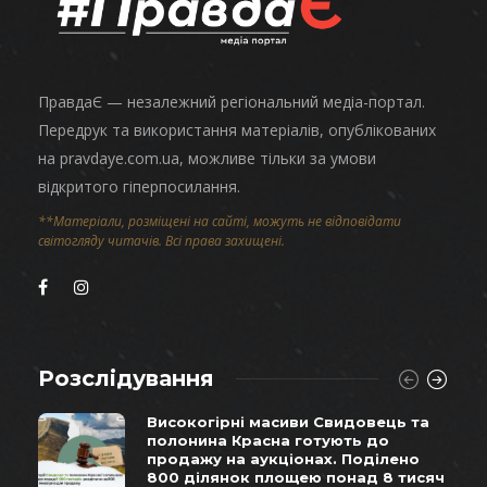
ПравдаЄ — незалежний регіональний медіа-портал.
Передрук та використання матеріалів, опублікованих
на pravdaye.com.ua, можливе тільки за умови
відкритого гіперпосилання.
**Матеріали, розміщені на сайті, можуть не відповідати
світогляду читачів. Всі права захищені.
Розслідування
Високогірні масиви Свидовець та
полонина Красна готують до
продажу на аукціонах. Поділено
800 ділянок площею понад 8 тисяч