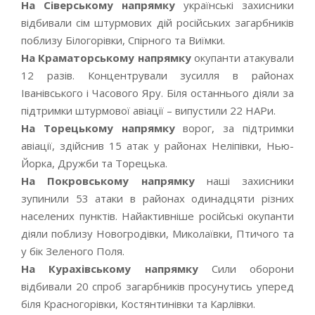
На Сіверському напрямку
українські захисники
відбивали сім штурмових дій російських загарбників
поблизу Білогорівки, Спірного та Виїмки.
На Краматорському напрямку
окупанти атакували
12 разів. Концентрували зусилля в районах
Іванівського і Часового Яру. Біля останнього діяли за
підтримки штурмової авіації – випустили 22 НАРи.
На Торецькому напрямку
ворог, за підтримки
авіації, здійснив 15 атак у районах Неліпівки, Нью-
Йорка, Дружби та Торецька.
На Покровському напрямку
наші захисники
зупинили 53 атаки в районах одинадцяти різних
населених пунктів. Найактивніше російські окупанти
діяли поблизу Новогродівки, Миколаївки, Птичого та
у бік Зеленого Поля.
На Курахівському напрямку
Сили оборони
відбивали 20 спроб загарбників просунутись уперед
біля Красногорівки, Костянтинівки та Карлівки.