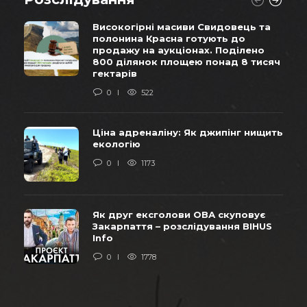
Високогірні масиви Свидовець та
полонина Красна готують до
продажу на аукціонах. Поділено
800 ділянок площею понад 8 тисяч
гектарів
0
522
Ціна адреналіну: Як джипінг нищить
екологію
0
1173
Як друг ексголови ОВА скуповує
Закарпаття – розслідування BIHUS
Info
0
1778