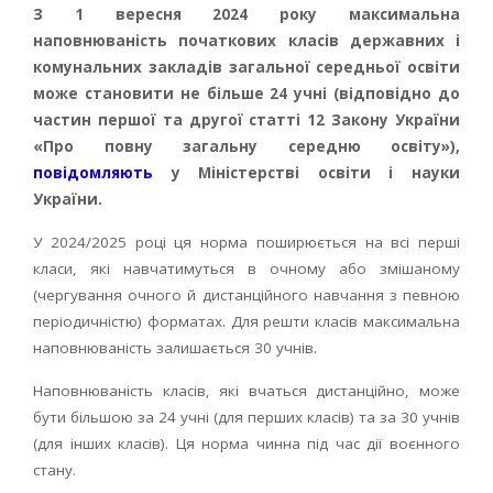
З 1 вересня 2024 року максимальна
наповнюваність початкових класів державних і
комунальних закладів загальної середньої освіти
може становити не більше 24 учні (відповідно до
частин першої та другої статті 12 Закону України
«Про повну загальну середню освіту»),
повідомляють
у Міністерстві освіти і науки
України.
У 2024/2025 році ця норма поширюється на всі перші
класи, які навчатимуться в очному або змішаному
(чергування очного й дистанційного навчання з певною
періодичністю) форматах. Для решти класів максимальна
наповнюваність залишається 30 учнів.
Наповнюваність класів, які вчаться дистанційно, може
бути більшою за 24 учні (для перших класів) та за 30 учнів
(для інших класів). Ця норма чинна під час дії воєнного
стану.