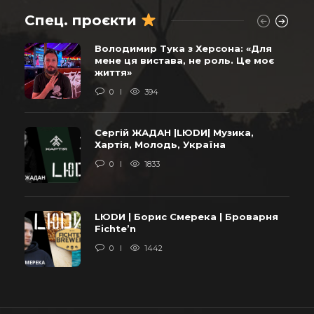
Спец. проєкти
Володимир Тука з Херсона: «Для
мене ця вистава, не роль. Це моє
життя»
0
394
Сергій ЖАДАН |LЮDИ| Музика,
Хартія, Молодь, Україна
0
1833
LЮDИ | Борис Смерека | Броварня
Fichte’n
0
1442