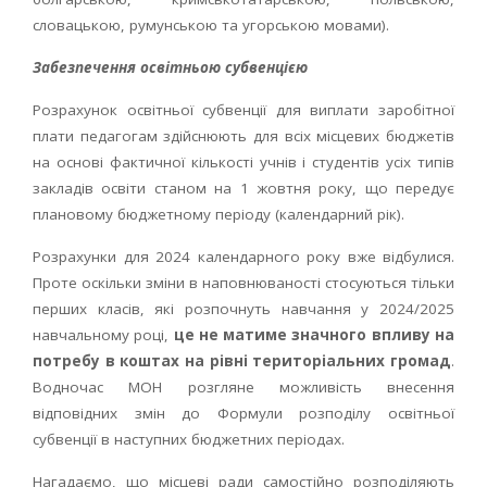
словацькою, румунською та угорською мовами).
Забезпечення освітньою субвенцією
Розрахунок освітньої субвенції для виплати заробітної
плати педагогам здійснюють для всіх місцевих бюджетів
на основі фактичної кількості учнів і студентів усіх типів
закладів освіти станом на 1 жовтня року, що передує
плановому бюджетному періоду (календарний рік).
Розрахунки для 2024 календарного року вже відбулися.
Проте оскільки зміни в наповнюваності стосуються тільки
перших класів, які розпочнуть навчання у 2024/2025
навчальному році,
це не матиме значного впливу на
потребу в коштах на рівні територіальних громад
.
Водночас МОН розгляне можливість внесення
відповідних змін до Формули розподілу освітньої
субвенції в наступних бюджетних періодах.
Нагадаємо, що місцеві ради самостійно розподіляють