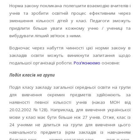
Норма закону покликана полегшити взаємодію вчителів і
учнів та зробити освітній процес ефективним через
зменшення кількості дітей у класі. Педагоги зможуть
приділити більше уваги кожному учню / учениці та
вибудувати ліпший звʼязок з ними.
Водночас через набуття чинності цієї норми закону в
закладів освіти можуть виникнути запитання щодо
подальшої організації роботи.
Розʼяснюємо
основне:
Поділ класів на групи
Поділ класу закладу загальної середньої освіти на групи
для вивчення окремих предметів здійснюють за
наявності певної кількості учнів (наказ МОН від
20.02.2002 №128). Наприклад, для вивчення української
мови у класі має бути більше ніж 27 учнів. Отже, клас із
24 учнями не ділиться на групи для вивчення цього
навчального предмета (крім закладів із навчанням
болгарською, кримськотатарською, польською,