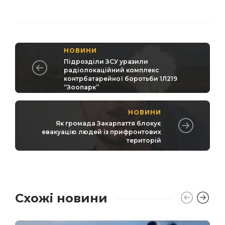
НОВИНИ
Підрозділи ЗСУ уразили
радіолокаційний комплекс
контрбатарейної боротьби 1Л219
“Зоопарк”
НОВИНИ
Як громада Закарпаття блокує
евакуацію людей із прифронтових
територій
Схожі новини