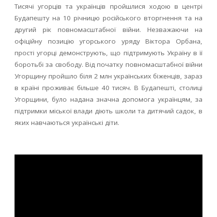
Тисячі угорців та українців пройшлися ходою в центрі
Будапешту на 10 річницю російського вторгнення та на
другий рік повномасштабної війни. Незважаючи на
офіційну позицію угорського уряду Віктора Орбана,
прості угорці демонструють, що підтримують Україну в її
боротьбі за свободу. Від початку повномасштабної війни
Угорщину пройшло біля 2 млн українських біженців, зараз
в країні проживає більше 40 тисяч. В Будапешті, столиці
Угорщини, було надана значна допомога українцям, за
підтримки міської влади діють школи та дитячий садок, в
яких навчаються українські діти.