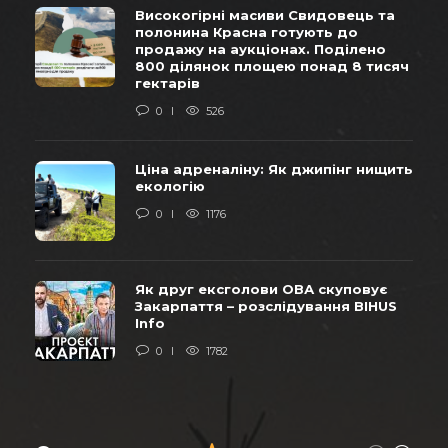
Високогірні масиви Свидовець та
полонина Красна готують до
продажу на аукціонах. Поділено
800 ділянок площею понад 8 тисяч
гектарів
0
526
Ціна адреналіну: Як джипінг нищить
екологію
0
1176
Як друг ексголови ОВА скуповує
Закарпаття – розслідування BIHUS
Info
0
1782