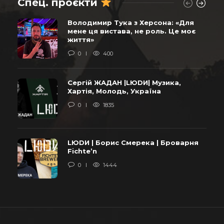
Спец. проєкти
Володимир Тука з Херсона: «Для
мене ця вистава, не роль. Це моє
життя»
0
400
Сергій ЖАДАН |LЮDИ| Музика,
Хартія, Молодь, Україна
0
1835
LЮDИ | Борис Смерека | Броварня
Fichte’n
0
1444