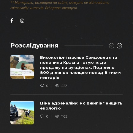
**Матеріали, розміщені на сайті, можуть не відповідати
світогляду читачів. Всі права захищені.
Розслідування
Високогірні масиви Свидовець та
полонина Красна готують до
продажу на аукціонах. Поділено
800 ділянок площею понад 8 тисяч
гектарів
0
422
Ціна адреналіну: Як джипінг нищить
екологію
0
1165