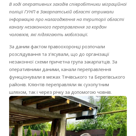
В ході оперативних заходів співробітники міграційної
поліції ГУНП в Закарпатській області отримали
інформацію про налагодження на території області
каналу незаконного переправлення за кордон
чоловіків, які підлягають мобілізації.
За даним фактом правоохоронці розпочали
розслідування та з’ясували, що до організації
незаконної схеми причетна група закарпатців. За
оперативними даними, канали переправлення
функціонували в межах Тячівського та Берегівського
районів. Клієнтів переправляли як сухопутним
шляхом, так і через річку за допомогою човнів.