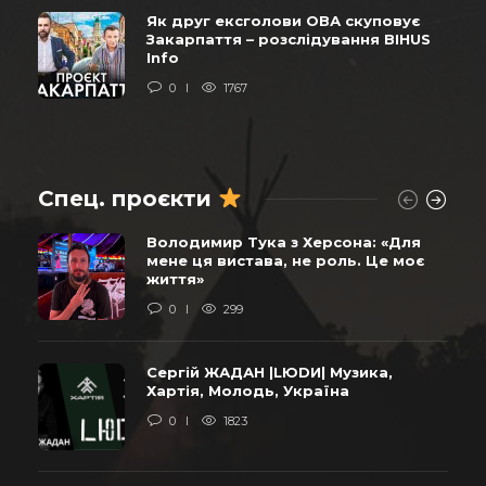
Як друг ексголови ОВА скуповує
Закарпаття – розслідування BIHUS
Info
0
1767
Спец. проєкти
Володимир Тука з Херсона: «Для
мене ця вистава, не роль. Це моє
життя»
0
299
Сергій ЖАДАН |LЮDИ| Музика,
Хартія, Молодь, Україна
0
1823