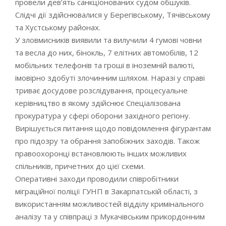
провели девʼять санкціонованих судом обшуків.
Слідчі дії здійснювалися у Берегівському, Тячівському
та Хустському районах.
У зловмисників виявили та вилучили 4 гумові човни
та весла до них, бінокль, 7 елітних автомобілів, 12
мобільних телефонів та гроші в іноземній валюті,
імовірно здобуті злочинним шляхом. Наразі у справі
триває досудове розслідування, процесуальне
керівництво в якому здійснює Спеціалізована
прокуратура у сфері оборони західного регіону.
Вирішується питання щодо повідомлення фігурантам
про підозру та обрання запобіжних заходів. Також
правоохоронці встановлюють інших можливих
спільників, причетних до цієї схеми.
Оперативні заходи проводили співробітники
міграційної поліції ГУНП в Закарпатській області, з
використанням можливостей відділу кримінального
аналізу та у співпраці з Мукачівським прикордонним