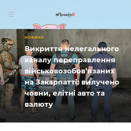
НОВИНИ
Викриття нелегального
каналу переправлення
військовозобов’язаних
на Закарпатті: вилучено
човни, елітні авто та
валюту