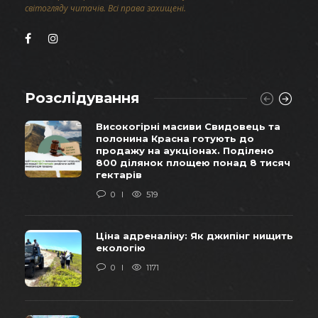
світогляду читачів. Всі права захищені.
Розслідування
Високогірні масиви Свидовець та
полонина Красна готують до
продажу на аукціонах. Поділено
800 ділянок площею понад 8 тисяч
гектарів
0
519
Ціна адреналіну: Як джипінг нищить
екологію
0
1171