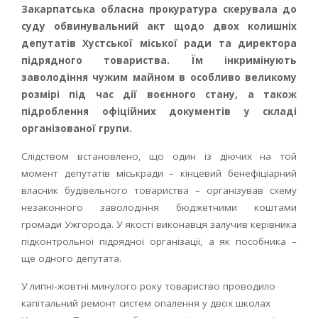
Закарпатська обласна прокуратура скерувала до
суду обвинувальний акт щодо двох колишніх
депутатів Хустської міської ради та директора
підрядного товариства. Їм інкримінують
заволодіння чужим майном в особливо великому
розмірі під час дії воєнного стану, а також
підроблення офіційних документів у складі
організованої групи.
Слідством встановлено, що один із діючих на той
момент депутатів міськради – кінцевий бенефіціарний
власник будівельного товариства – організував схему
незаконного заволодіння бюджетними коштами
громади Ужгорода. У якості виконавця залучив керівника
підконтрольної підрядної організації, а як пособника –
ще одного депутата.
У липні-жовтні минулого року товариство проводило
капітальний ремонт систем опалення у двох школах