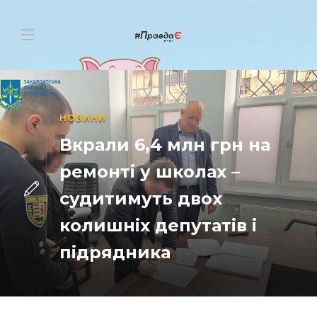
НОВИНИ
Вкрали 6,4 млн грн на
ремонті у школах –
судитимуть двох
колишніх депутатів і
підрядника