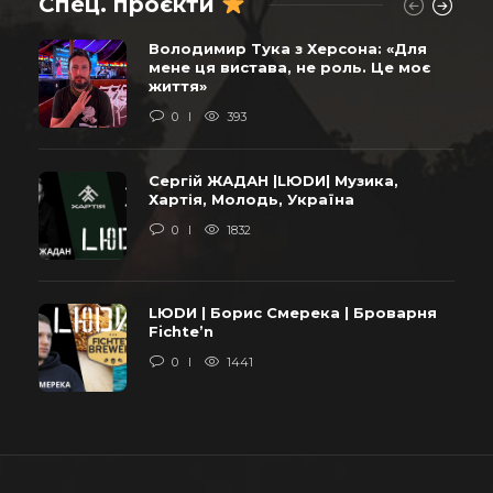
Спец. проєкти
Володимир Тука з Херсона: «Для
мене ця вистава, не роль. Це моє
життя»
0
393
Сергій ЖАДАН |LЮDИ| Музика,
Хартія, Молодь, Україна
0
1832
LЮDИ | Борис Смерека | Броварня
Fichte’n
0
1441