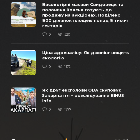
Високогірні масиви Свидовець та
полонина Красна готують до
продажу на аукціонах. Поділено
800 ділянок площею понад 8 тисяч
гектарів
0
520
Ціна адреналіну: Як джипінг нищить
екологію
0
1172
Як друг ексголови ОВА скуповує
Закарпаття – розслідування BIHUS
Info
0
1777