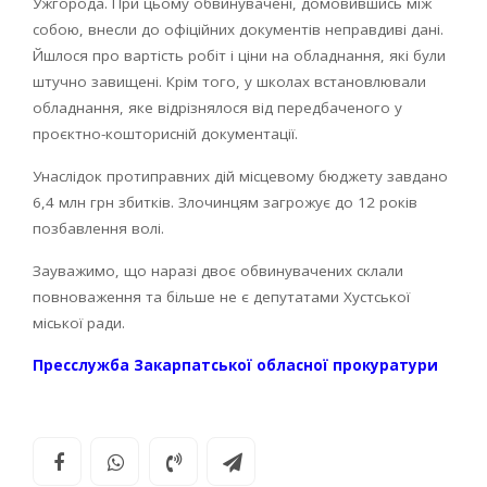
Ужгорода. При цьому обвинувачені, домовившись між
собою, внесли до офіційних документів неправдиві дані.
Йшлося про вартість робіт і ціни на обладнання, які були
штучно завищені. Крім того, у школах встановлювали
обладнання, яке відрізнялося від передбаченого у
проєктно-кошторисній документації.
Унаслідок протиправних дій місцевому бюджету завдано
6,4 млн грн збитків. Злочинцям загрожує до 12 років
позбавлення волі.
Зауважимо, що наразі двоє обвинувачених склали
повноваження та більше не є депутатами Хустської
міської ради.
Пресслужба Закарпатської обласної прокуратури