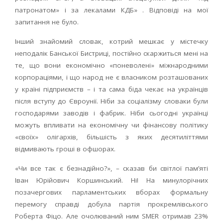
патронатом» і за лекалами КДБ» . Відповіді на мої
запитання не було.
Інший знайомий словак, котрий мешкає у містечку
неподалік Банської Бистриці, постійно скаржиться мені на
те, що вони економічно «поневолені» міжнародними
корпораціями, і що народ не є власником розташованих
у країні підприємств – і та сама біда чекає на українців
після вступу до Євроунії. Ніби за соціалізму словаки були
господарями заводів і фабрик. Ніби сьогодні українці
можуть впливати на економічну чи фінансову політику
«своїх» олігархів, більшість з яких десятиліттями
відмивають гроші в офшорах.
«Чи все так є безнадійно?», – сказав би світлої пам’яті
Іван Юрійович Коршинський. Ні! На минулорічних
позачергових парламентських вборах формальну
перемогу справді добула партія прокремлівського
Роберта Фіцо. Але очолюваний ним SMER отримав 23%