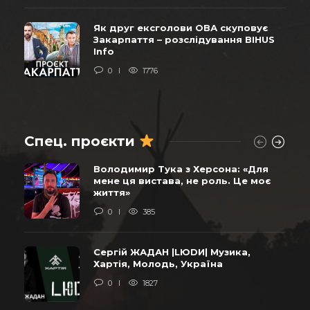
Як друг ексголови ОВА скуповує
Закарпаття – розслідування BIHUS
Info
0
1776
Спец. проєкти
Володимир Тука з Херсона: «Для
мене ця вистава, не роль. Це моє
життя»
0
385
Сергій ЖАДАН |LЮDИ| Музика,
Хартія, Молодь, Україна
0
1827