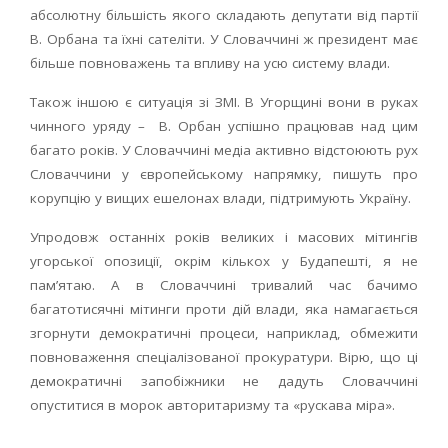
абсолютну більшість якого складають депутати від партії
В. Орбана та їхні сателіти. У Словаччині ж президент має
більше повноважень та впливу на усю систему влади.
Також іншою є ситуація зі ЗМІ. В Угорщині вони в руках
чинного уряду – В. Орбан успішно працював над цим
багато років. У Словаччині медіа активно відстоюють рух
Словаччини у європейському напрямку, пишуть про
корупцію у вищих ешелонах влади, підтримують Україну.
Упродовж останніх років великих і масових мітингів
угорської опозиції, окрім кількох у Будапешті, я не
пам’ятаю. А в Словаччині тривалий час бачимо
багатотисячні мітинги проти дій влади, яка намагається
згорнути демократичні процеси, наприклад, обмежити
повноваження спеціалізованої прокуратури. Вірю, що ці
демократичні запобіжники не дадуть Словаччині
опуститися в морок авторитаризму та «рускава міра».