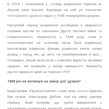
в СРСР і поселилися у столиці радянської Киргизії м.
Фрунзе (нині Бішкек). Відчувши на собі усі «чесноти»
тогочасного «руского міра» у 1938 повернулися додому.
Наступний період укорінення російщини у свідомості
словаків настав по закінченні Другої світової війни та
комуністичного перевороту у 1948 році, коли в
Чехословаччині на кожному кроці була радянська
пропаганда: радянські фільми, радянські книги, назви
вулиць і площ, які, до речі, не перейменовані й досі…
Очевидно, зіграв свою роль і комплекс відчуття провини
«дєдов», які воювали у складі німецького Вермахту
проти Червоної армії на теренах СРСР.
1968 рік не вплинув на зміну цієї думки?
Ініціаторами «Празької весни» стали чехи, хоча її лідером
був словак Александер Дубчек. Але на зміну одному
словаку, який розумів, що треба вириватися з
насаджених радянських догматів, прийшов інший словак