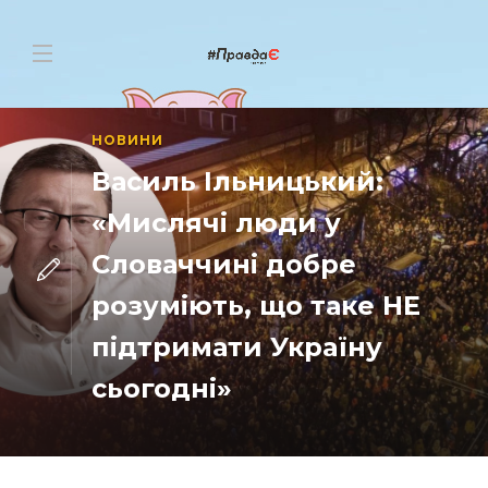
НОВИНИ
Василь Ільницький:
«Мислячі люди у
Словаччині добре
розуміють, що таке НЕ
підтримати Україну
сьогодні»