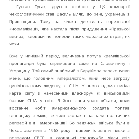
– Густав Гусак, другою особою у ЦК компартії
Чехословаччини став Василь Біляк, до речі, українець з
Пряшівщини. Тому за кілька десятиліть горезвісної
«нормалізаці», яка настала після придушення «Празької
весни», словаки не понесли таких моральних втрат, як
чехи.
Вже у нинішній період величезна потуга кремлівської
пропаганди була спрямована саме на Словаччину і
Угорщину. Той самий знайомий з Бардійова переконував
мене, що головним імперіалістом, який несе загрозу
цивілізованому людству, є США. У нього вдома висіла
карта світу з нанесеними власноруч (!) військовими
базами США у світі. Я його запитував: «Скажи, коли
востаннє чобіт американського солдата топтав
словацьку землю, скільки словаків зазнали політичних
репресій від американців? Бо радянські війська були в
Чехословаччині з 1968 року і вивели їх звідти тільки з
розпадом СРСР, а словацькі спецслужби діяли «під