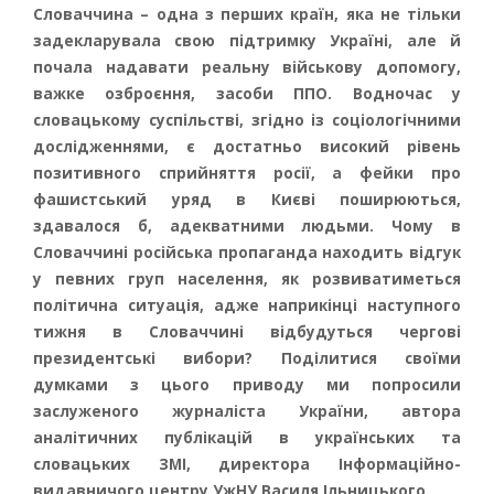
Словаччина – одна з перших країн, яка не тільки
задекларувала свою підтримку Україні, але й
почала надавати реальну військову допомогу,
важке озброєння, засоби ППО. Водночас у
словацькому суспільстві, згідно із соціологічними
дослідженнями, є достатньо високий рівень
позитивного сприйняття росії, а фейки про
фашистський уряд в Києві поширюються,
здавалося б, адекватними людьми. Чому в
Словаччині російська пропаганда находить відгук
у певних груп населення, як розвиватиметься
політична ситуація, адже наприкінці наступного
тижня в Словаччині відбудуться чергові
президентські вибори? Поділитися своїми
думками з цього приводу ми попросили
заслуженого журналіста України, автора
аналітичних публікацій в українських та
словацьких ЗМІ, директора Інформаційно-
видавничого центру УжНУ Василя Ільницького.