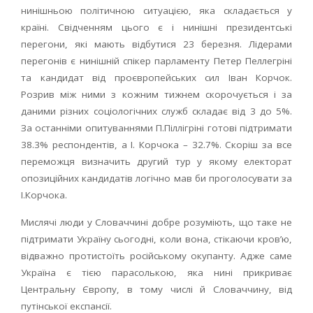
нинішньою політичною ситуацією, яка складається у
країні. Свідченням цього є і нинішні президентські
перегони, які мають відбутися 23 березня. Лідерами
перегонів є нинішній спікер парламенту Петер Пеллегріні
та кандидат від проєвропейських сил Іван Корчок.
Розрив між ними з кожним тижнем скорочується і за
даними різних соціологічних служб складає від 3 до 5%.
За останніми опитуваннями П.Піллігріні готові підтримати
38.3% респондентів, а І. Корчока – 32.7%. Скоріш за все
переможця визначить другий тур у якому електорат
опозиційних кандидатів логічно мав би проголосувати за
І.Корчока.
Мислячі люди у Словаччині добре розуміють, що таке не
підтримати Україну сьогодні, коли вона, стікаючи кров’ю,
відважно протистоїть російському окупанту. Адже саме
Україна є тією парасолькою, яка нині прикриває
Центральну Європу, в тому числі й Словаччину, від
путінської експансії.