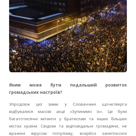
Яким може бути подальший розвиток
громадських настроїв?
Упродовж цієї зими у Словаччині щочетверга
відбувалися масові акції «Зупинимо їх». Це були
багатотисячні мітинги у Братиславі та інших більших
містах країни. Свідомі та відповідальні громадяни, не
вражені вірусом популізму, всерйоз занепокоєні