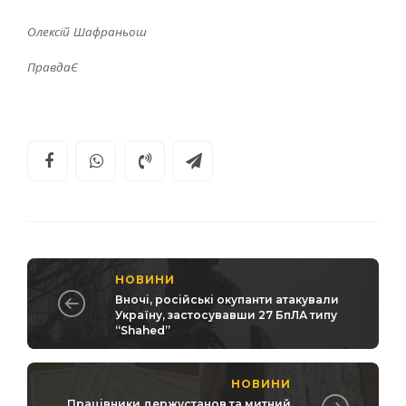
Олексій Шафраньош
ПравдаЄ
НОВИНИ
Вночі, російські окупанти атакували
Україну, застосувавши 27 БпЛА типу
“Shahed”
НОВИНИ
Працівники держустанов та митний