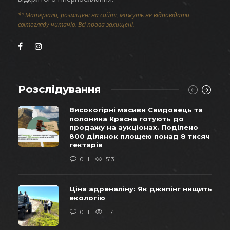
**Матеріали, розміщені на сайті, можуть не відповідати
світогляду читачів. Всі права захищені.
Розслідування
Високогірні масиви Свидовець та
полонина Красна готують до
продажу на аукціонах. Поділено
800 ділянок площею понад 8 тисяч
гектарів
0
513
Ціна адреналіну: Як джипінг нищить
екологію
0
1171