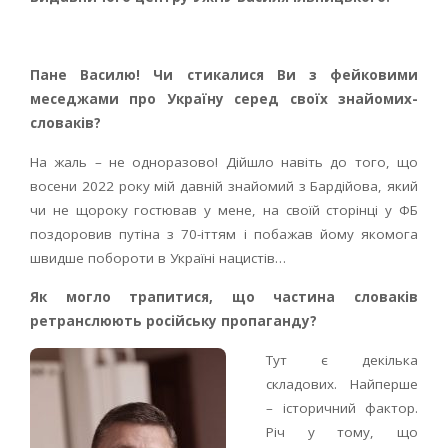
Пане Василю! Чи стикалися Ви з фейковими
меседжами про Україну серед своїх знайомих-
словаків?
На жаль – не одноразово! Дійшло навіть до того, що
восени 2022 року мій давній знайомий з Бардійова, який
чи не щороку гостював у мене, на своїй сторінці у ФБ
поздоровив путіна з 70-іттям і побажав йому якомога
швидше побороти в Україні нацистів…
Як могло трапитися, що частина словаків
ретранслюють російську пропаганду?
Т
ут є декілька
складових. Найперше
– історичний фактор.
Річ у тому, що