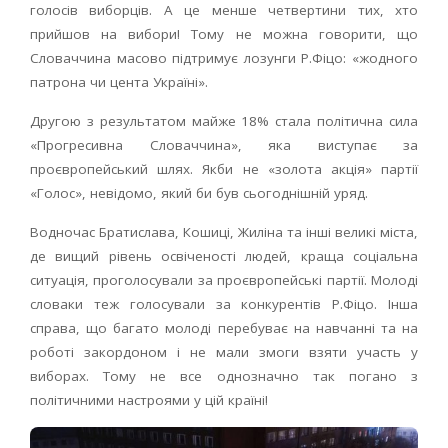
голосів виборців. А це менше четвертини тих, хто
прийшов на вибори! Тому не можна говорити, що
Словаччина масово підтримує лозунги Р.Фіцо: «жодного
патрона чи цента Україні».
Другою з результатом майже 18% стала політична сила
«Прогресивна Словаччина», яка виступає за
проєвропейський шлях. Якби не «золота акція» партії
«Голос», невідомо, який би був сьогоднішній уряд.
Водночас Братислава, Кошиці, Жиліна та інші великі міста,
де вищий рівень освіченості людей, краща соціальна
ситуація, проголосували за проєвропейські партії. Молоді
словаки теж голосували за конкурентів Р.Фіцо. Інша
справа, що багато молоді перебуває на навчанні та на
роботі закордоном і не мали змоги взяти участь у
виборах. Тому не все однозначно так погано з
політичними настроями у цій країні!