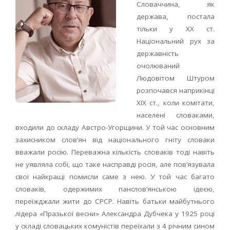
Словаччина, як
держава, постала
тільки у ХХ ст.
Національний рух за
державність
очолюваний
Людовітом Штуром
розпочався наприкінці
ХІХ ст., коли комітати,
населені словаками,
входили до складу Австро-Угорщини. У той час основним
захисником слов’ян від національного гніту словаки
вважали росію. Переважна кількість словаків тоді навіть
не уявляла собі, що таке насправді росія, але пов’язувала
свої найкращі помисли саме з нею. У той час багато
словаків, одержимих панслов’янською ідеєю,
переїжджали жити до СРСР. Навіть батьки майбутнього
лідера «Празької весни» Александра Дубчека у 1925 році
у складі словацьких комуністів переїхали з 4 річним сином