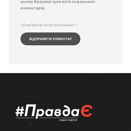
цьому браузері для моїх подальших
коментарів.
Обов'язкові поля позначено
*