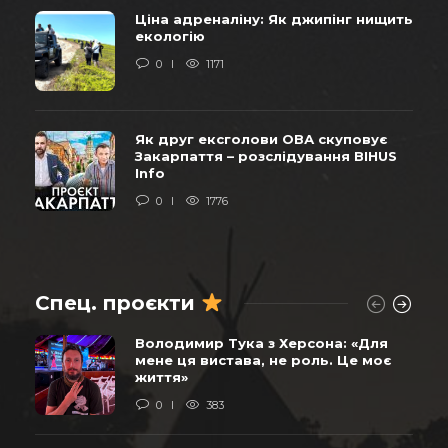
Ціна адреналіну: Як джипінг нищить
екологію
0
1171
Як друг ексголови ОВА скуповує
Закарпаття – розслідування BIHUS
Info
0
1776
Спец. проєкти
Володимир Тука з Херсона: «Для
мене ця вистава, не роль. Це моє
життя»
0
383