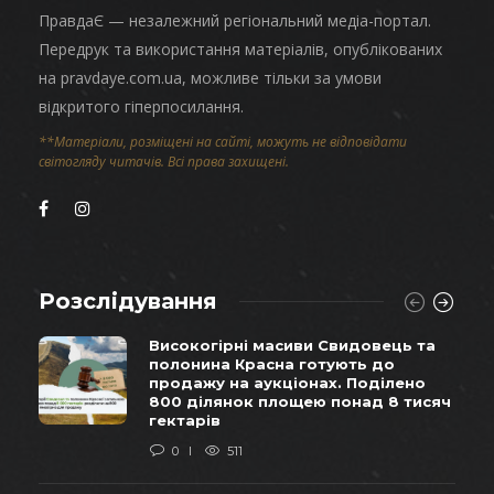
ПравдаЄ — незалежний регіональний медіа-портал.
Передрук та використання матеріалів, опублікованих
на pravdaye.com.ua, можливе тільки за умови
відкритого гіперпосилання.
**Матеріали, розміщені на сайті, можуть не відповідати
світогляду читачів. Всі права захищені.
Розслідування
Високогірні масиви Свидовець та
полонина Красна готують до
продажу на аукціонах. Поділено
800 ділянок площею понад 8 тисяч
гектарів
0
511