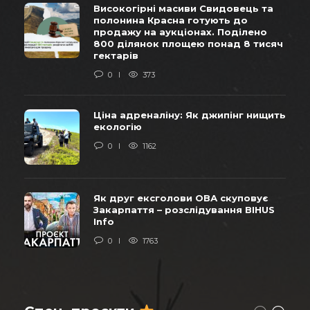
Високогірні масиви Свидовець та
полонина Красна готують до
продажу на аукціонах. Поділено
800 ділянок площею понад 8 тисяч
гектарів
0
373
Ціна адреналіну: Як джипінг нищить
екологію
0
1162
Як друг ексголови ОВА скуповує
Закарпаття – розслідування BIHUS
Info
0
1763