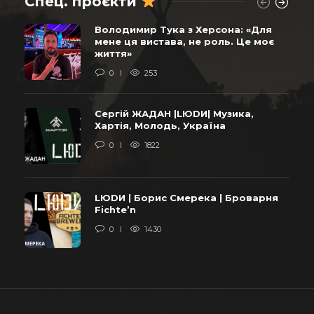
Спец. проєкти
Володимир Тука з Херсона: «Для
мене ця вистава, не роль. Це моє
життя»
0
253
Сергій ЖАДАН |LЮDИ| Музика,
Хартія, Молодь, Україна
0
1822
LЮDИ | Борис Смерека | Броварня
Fichte’n
0
1430