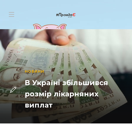
НОВИНИ
В Україні збільшився
розмір лікарняних
виплат