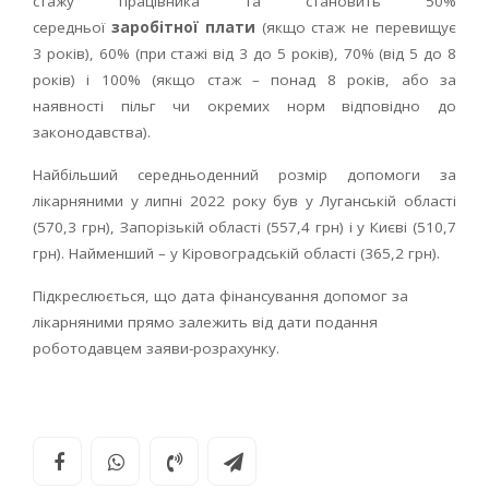
стажу працівника та становить 50%
середньої
заробітної плати
(якщо стаж не перевищує
3 років), 60% (при стажі від 3 до 5 років), 70% (від 5 до 8
років) і 100% (якщо стаж – понад 8 років, або за
наявності пільг чи окремих норм відповідно до
законодавства).
Найбільший середньоденний розмір допомоги за
лікарняними у липні 2022 року був у Луганській області
(570,3 грн), Запорізькій області (557,4 грн) і у Києві (510,7
грн). Найменший – у Кіровоградській області (365,2 грн).
Підкреслюється, що дата фінансування допомог за
лікарняними прямо залежить від дати подання
роботодавцем заяви-розрахунку.