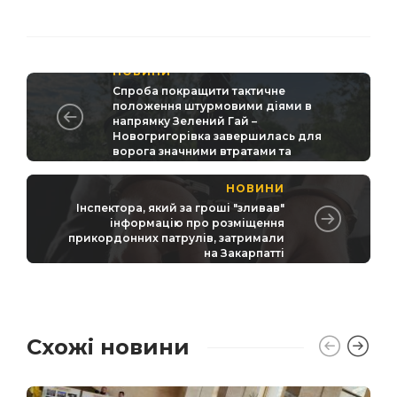
НОВИНИ
Спроба покращити тактичне
положення штурмовими діями в
напрямку Зелений Гай –
Новогригорівка завершилась для
ворога значними втратами та
відступом - зведення Генштабу
НОВИНИ
Інспектора, який за гроші "зливав"
інформацію про розміщення
прикордонних патрулів, затримали
на Закарпатті
Схожі новини